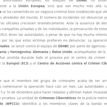
s autoridades europeas, los ataques de
DD4BC
no están 
mente a la
Unión Europea,
sino que van mucho más allá. La
s
se ha convertido en un negocio criminal bien establecido que af
s alrededor del mundo. El número de incidentes sin denunciar p
fras oficiales creciesen dramáticamente. Ante la ausencia de de
s compañías privadas y de los individuales, la persecución de esto
ifícil, dicen las autoridades, a pesar de que no hay mucha infor
s por las que estas víctimas prefieren no denunciar. La operació
eiades
, se lanzó contra el equipo de
DD4BC
por parte de agencias d
snia
y
Herzegovina
,
Alemania
y
Reino
Unido
, acompañados de la
fue asistida durante todo el proceso por el centro de crimen 
e la
Europol
(
EC3
) y el
Centro de Acciones contra el Crimen Cib
e que el miembro del grupo de criminales acaba de ser arre
s comenzaron la operación hace casi un mes. Las autoridades 
 15 y 16 de diciembre para hacer redadas y afirman haber incauta
e pruebas. La unidad de
Crímenes
Cibernéticos
de la policía metr
do
(
MPCCU
) identificó a los miembros claves de la banda 