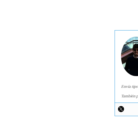
Envía tips
También p