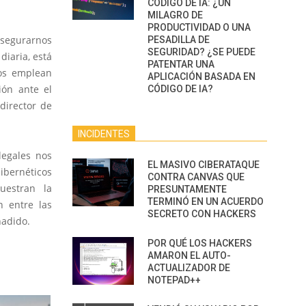
CÓDIGO DE IA: ¿UN
MILAGRO DE
PRODUCTIVIDAD O UNA
asegurarnos
PESADILLA DE
SEGURIDAD? ¿SE PUEDE
diaria, está
PATENTAR UNA
pos emplean
APLICACIÓN BASADA EN
ión ante el
CÓDIGO DE IA?
 director de
INCIDENTES
legales nos
EL MASIVO CIBERATAQUE
ibernéticos
CONTRA CANVAS QUE
estran la
PRESUNTAMENTE
TERMINÓ EN UN ACUERDO
n entre las
SECRETO CON HACKERS
ñadido.
POR QUÉ LOS HACKERS
AMARON EL AUTO-
ACTUALIZADOR DE
NOTEPAD++