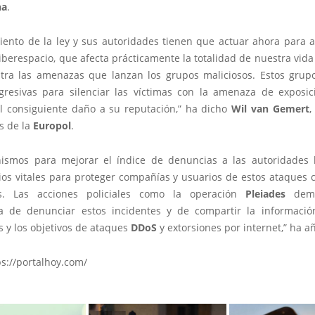
na
.
iento de la ley y sus autoridades tienen que actuar ahora para 
iberespacio, que afecta prácticamente la totalidad de nuestra vida 
tra las amenazas que lanzan los grupos maliciosos. Estos gru
resivas para silenciar las víctimas con la amenaza de exposic
el consiguiente daño a su reputación,” ha dicho
Wil
van
Gemert
,
s de la
Europol
.
ismos para mejorar el índice de denuncias a las autoridades 
ios vitales para proteger compañías y usuarios de estos ataques c
es. Las acciones policiales como la operación
Pleiades
demu
a de denunciar estos incidentes y de compartir la informació
 y los objetivos de ataques
DDoS
y extorsiones por internet,” ha a
s://portalhoy.com/