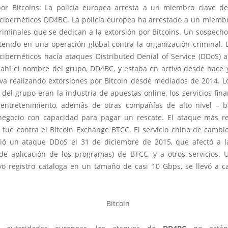
por Bitcoins: La policía europea arresta a un miembro clave d
 cibernéticos DD4BC. La policía europea ha arrestado a un miembr
riminales que se dedican a la extorsión por Bitcoins. Un sospech
tenido en una operación global contra la organización criminal. 
 cibernéticos hacía ataques Distributed Denial of Service (DDoS) 
e ahí el nombre del grupo, DD4BC, y estaba en activo desde hace 
eva realizando extorsiones por Bitcoin desde mediados de 2014. Lo
 del grupo eran la industria de apuestas online, los servicios fina
 entretenimiento, además de otras compañías de alto nivel – 
negocio con capacidad para pagar un rescate. El ataque más r
 fue contra el Bitcoin Exchange BTCC. El servicio chino de cambio
frió un ataque DDoS el 31 de diciembre de 2015, que afectó a la
 de aplicación de los programas) de BTCC, y a otros servicios.
yo registro cataloga en un tamaño de casi 10 Gbps, se llevó a c