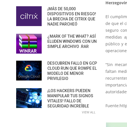
Herzegovi
¡MÁS DE 50,000
DISPOSITIVOS EN RIESGO!
El cumplim
LA BRECHA DE CITRIX QUE
de que el c
NADIE PARCHEÓ
seguro con
¿MARK OF THE WHAT? ASÍ
medidas ag
ELUDEN WINDOWS CON UN
público y 
SIMPLE ARCHIVO .RAR
operacione
DESCUBREN FALLO EN GCP
“Sin mecan
CLOUD RUN QUE ROMPE EL
faltan med
MODELO DE MENOR
recurrent
PRIVILEGIO
importanci
¡LOS HACKERS PUEDEN
autoridades
MANIPULAR TUS SIGNOS
VITALES! FALLO DE
Fuente:http
SEGURIDAD INCREÍBLE
VIEW ALL