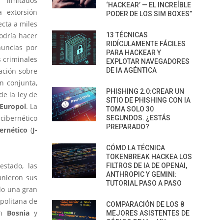
limitados
‘HACKEAR’ — EL INCREÍBLE
 extorsión
PODER DE LOS SIM BOXES”
ecta a miles
odría hacer
13 TÉCNICAS
RIDÍCULAMENTE FÁCILES
nuncias por
PARA HACKEAR Y
s criminales
EXPLOTAR NAVEGADORES
mación sobre
DE IA AGÉNTICA
n conjunta,
PHISHING 2.0:CREAR UN
e la ley de
SITIO DE PHISHING CON IA
Europol
. La
TOMA SOLO 30
cibernético
SEGUNDOS. ¿ESTÁS
PREPARADO?
ernético
(
J-
CÓMO LA TÉCNICA
TOKENBREAK HACKEA LOS
stado, las
FILTROS DE IA DE OPENAI,
ANTHROPIC Y GEMINI:
unieron sus
TUTORIAL PASO A PASO
do una gran
opolitana de
COMPARACIÓN DE LOS 8
en
Bosnia
y
MEJORES ASISTENTES DE