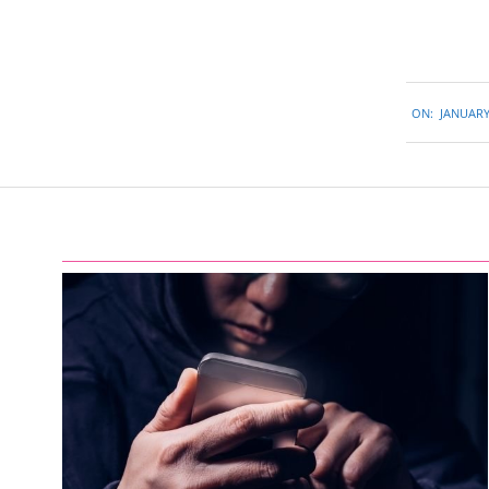
2016-
ON:
JANUARY
01-
14