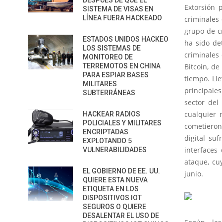
DESPUÉS DE QUE EL
Extorsión 
SISTEMA DE VISAS EN
LÍNEA FUERA HACKEADO
criminales
grupo de c
ESTADOS UNIDOS HACKEO
ha sido de
LOS SISTEMAS DE
criminales
MONITOREO DE
TERREMOTOS EN CHINA
Bitcoin, d
PARA ESPIAR BASES
tiempo. Ll
MILITARES
principales
SUBTERRÁNEAS
sector del
cualquier 
HACKEAR RADIOS
POLICIALES Y MILITARES
cometieron
ENCRIPTADAS
digital su
EXPLOTANDO 5
interfaces
VULNERABILIDADES
ataque, cu
EL GOBIERNO DE EE. UU.
junio.
QUIERE ESTA NUEVA
ETIQUETA EN LOS
DISPOSITIVOS IOT
SEGUROS O QUIERE
DESALENTAR EL USO DE