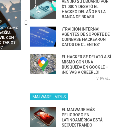
VENDIÓ SU USUARIO POR
$1.000 Y DESATÓ EL
HACKEO DEL AÑO EN LA
BANCA DE BRASIL
OIT: CÓMO
CÓMO LOS HACKERS
13 TÉCNICAS
¡TRAICIÓN INTERNA!
ACKEA
INTERCEPTAN OTPS Y
RIDÍCULAMENTE FÁCILE
AGENTES DE SOPORTE DE
VIL CON
LLAMADAS MÓVILES SIN
PARA HACKEAR Y EXPLO
COINBASE HACKEARON
CITARIOS
‘HACKEAR’ — EL INCREÍBLE
NAVEGADORES DE IA
DATOS DE CLIENTES”
IC
PODER DE LOS SIM BOXES”
AGÉNTICA
EL HACKER SE DELATÓ A SÍ
MISMO CON UNA
BÚSQUEDA EN GOOGLE –
¡NO VAS A CREERLO!
VIEW ALL
MALWARE - VIRUS
EL MALWARE MÁS
PELIGROSO EN
LATINOAMÉRICA ESTÁ
SECUESTRANDO