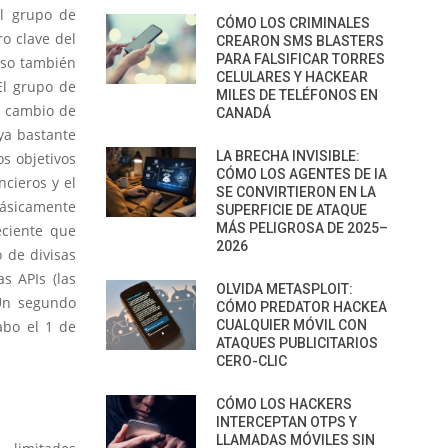
el grupo de
CÓMO LOS CRIMINALES
o clave del
CREARON SMS BLASTERS
PARA FALSIFICAR TORRES
oso también
CELULARES Y HACKEAR
El grupo de
MILES DE TELÉFONOS EN
a cambio de
CANADÁ
ya bastante
LA BRECHA INVISIBLE:
s objetivos
CÓMO LOS AGENTES DE IA
ncieros y el
SE CONVIRTIERON EN LA
básicamente
SUPERFICIE DE ATAQUE
MÁS PELIGROSA DE 2025–
eciente que
2026
 de divisas
s APIs (las
OLVIDA METASPLOIT:
 Un segundo
CÓMO PREDATOR HACKEA
abo el 1 de
CUALQUIER MÓVIL CON
ATAQUES PUBLICITARIOS
CERO-CLIC
CÓMO LOS HACKERS
INTERCEPTAN OTPS Y
LLAMADAS MÓVILES SIN