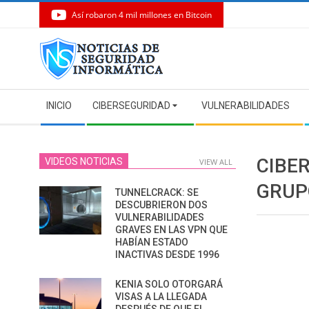
Así robaron 4 mil millones en Bitcoin
Skip
to
content
Secondary
INICIO
CIBERSEGURIDAD
VULNERABILIDADES
Navigation
Menu
CIBE
VIDEOS NOTICIAS
VIEW ALL
GRUP
TUNNELCRACK: SE
DESCUBRIERON DOS
VULNERABILIDADES
GRAVES EN LAS VPN QUE
HABÍAN ESTADO
INACTIVAS DESDE 1996
KENIA SOLO OTORGARÁ
VISAS A LA LLEGADA