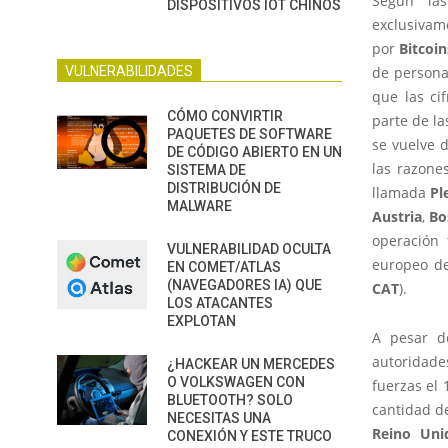
Según la
DISPOSITIVOS IOT CHINOS
exclusiva
por
Bitcoin
VULNERABILIDADES
de persona
que las ci
CÓMO CONVIRTIR
parte de la
PAQUETES DE SOFTWARE
se vuelve d
DE CÓDIGO ABIERTO EN UN
las razone
SISTEMA DE
DISTRIBUCIÓN DE
llamada
Pl
MALWARE
Austria
,
Bo
operación 
VULNERABILIDAD OCULTA
europeo d
EN COMET/ATLAS
(NAVEGADORES IA) QUE
CAT
).
LOS ATACANTES
EXPLOTAN
A pesar d
autoridade
¿HACKEAR UN MERCEDES
O VOLKSWAGEN CON
fuerzas el
BLUETOOTH? SOLO
cantidad d
NECESITAS UNA
Reino
Uni
CONEXIÓN Y ESTE TRUCO