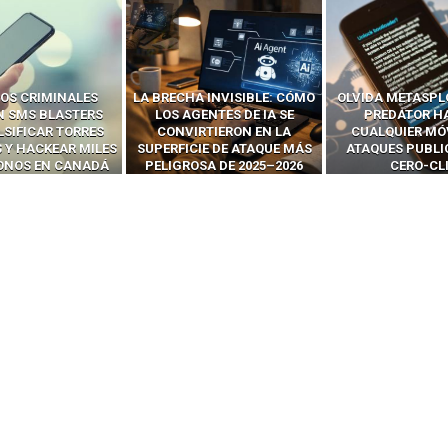
OS CRIMINALES
LA BRECHA INVISIBLE: CÓMO
OLVIDA METASPL
N SMS BLASTERS
LOS AGENTES DE IA SE
PREDATOR H
LSIFICAR TORRES
CONVIRTIERON EN LA
CUALQUIER MÓ
 Y HACKEAR MILES
SUPERFICIE DE ATAQUE MÁS
ATAQUES PUBLI
FONOS EN CANADÁ
PELIGROSA DE 2025–2026
CERO-CL