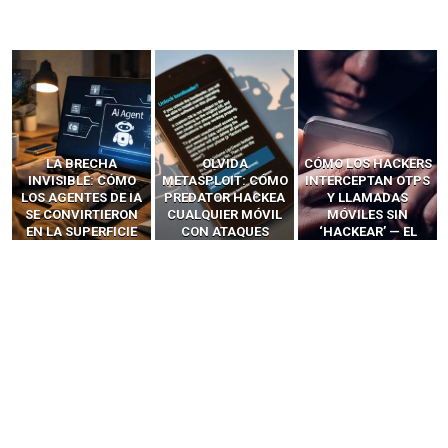
OLVIDA
CÓMO LOS HACKERS
13 TÉCNICAS
METASPLOIT: CÓMO
INTERCEPTAN OTPS
RIDÍCULAMENTE
PREDATOR HACKEA
Y LLAMADAS
FÁCILES PARA
CUALQUIER MÓVIL
MÓVILES SIN
HACKEAR Y
CON ATAQUES
‘HACKEAR’ — EL
EXPLOTAR
PUBLICITARIOS
INCREÍBLE PODER DE
NAVEGADORES DE IA
CERO-CLIC
LOS SIM BOXES”
AGÉNTICA