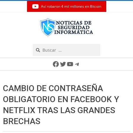
Así robaron 4 mil millones en Bitcoin
Skip
to
content
Search
Secondary
Facebook
Twitter
YouTube
Telegram
Navigation
Menu
CAMBIO DE CONTRASEÑA
OBLIGATORIO EN FACEBOOK Y
NETFLIX TRAS LAS GRANDES
BRECHAS