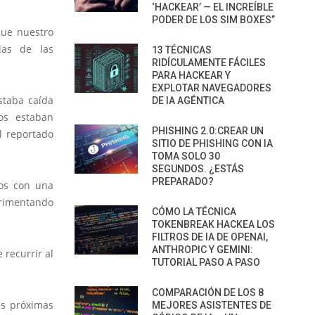
‘HACKEAR’ — EL INCREÍBLE
PODER DE LOS SIM BOXES”
que nuestro
las de las
13 TÉCNICAS
RIDÍCULAMENTE FÁCILES
PARA HACKEAR Y
EXPLOTAR NAVEGADORES
staba caída
DE IA AGÉNTICA
os estaban
PHISHING 2.0:CREAR UN
l reportado
SITIO DE PHISHING CON IA
TOMA SOLO 30
SEGUNDOS. ¿ESTÁS
PREPARADO?
dos con una
erimentando
CÓMO LA TÉCNICA
TOKENBREAK HACKEA LOS
FILTROS DE IA DE OPENAI,
ANTHROPIC Y GEMINI:
 recurrir al
TUTORIAL PASO A PASO
COMPARACIÓN DE LOS 8
as próximas
MEJORES ASISTENTES DE