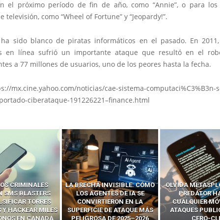
en el próximo período de fin de año, como “Annie”, o para lo
e televisión, como “Wheel of Fortune” y “Jeopardy!”.
ha sido blanco de piratas informáticos en el pasado. En 2011
s en línea sufrió un importante ataque que resultó en el ro
tes a 77 millones de usuarios, uno de los peores hasta la fecha.
ps://mx.cine.yahoo.com/noticias/cae-sistema-computaci%C3%B3n-s
eportado-ciberataque-191226221–finance.html
OS CRIMINALES
LA BRECHA INVISIBLE: CÓMO
OLVIDA METASPL
N SMS BLASTERS
LOS AGENTES DE IA SE
PREDATOR H
LSIFICAR TORRES
CONVIRTIERON EN LA
CUALQUIER MÓ
 Y HACKEAR MILES
SUPERFICIE DE ATAQUE MÁS
ATAQUES PUBLI
FONOS EN CANADÁ
PELIGROSA DE 2025–2026
CERO-CL