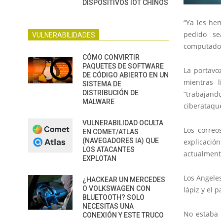
DISPOSITIVOS IOT CHINOS
“Ya les he
pedido se
VULNERABILIDADES
computador
CÓMO CONVIRTIR
PAQUETES DE SOFTWARE
La portavo
DE CÓDIGO ABIERTO EN UN
mientras 
SISTEMA DE
DISTRIBUCIÓN DE
“trabajand
MALWARE
ciberataqu
VULNERABILIDAD OCULTA
Los correo
EN COMET/ATLAS
(NAVEGADORES IA) QUE
explicació
LOS ATACANTES
actualment
EXPLOTAN
Los Angeles
¿HACKEAR UN MERCEDES
O VOLKSWAGEN CON
lápiz y el 
BLUETOOTH? SOLO
NECESITAS UNA
No estaba 
CONEXIÓN Y ESTE TRUCO