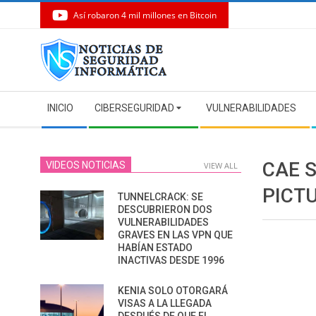
Así robaron 4 mil millones en Bitcoin
Skip
to
content
Secondary
INICIO
CIBERSEGURIDAD
VULNERABILIDADES
Navigation
Menu
CAE 
VIDEOS NOTICIAS
VIEW ALL
PICT
TUNNELCRACK: SE
DESCUBRIERON DOS
VULNERABILIDADES
GRAVES EN LAS VPN QUE
HABÍAN ESTADO
INACTIVAS DESDE 1996
KENIA SOLO OTORGARÁ
VISAS A LA LLEGADA