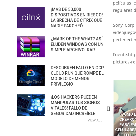
películas 
¡MÁS DE 50,000
regulares d
DISPOSITIVOS EN RIESGO!
LA BRECHA DE CITRIX QUE
Sony Corp 
NADIE PARCHEÓ
videojuego
¿MARK OF THE WHAT? ASÍ
pertenecien
ELUDEN WINDOWS CON UN
SIMPLE ARCHIVO .RAR
Fuente:htt
pictures-r
DESCUBREN FALLO EN GCP
CLOUD RUN QUE ROMPE EL
MODELO DE MENOR
PRIVILEGIO
¡LOS HACKERS PUEDEN
MANIPULAR TUS SIGNOS
VITALES! FALLO DE
SEGURIDAD INCREÍBLE
CÓMO LOS HACKERS
CÓMO LAVAR EL CEREBRO A
CÓMO L
MANIPULAN GITHUB
LOS NAVEGADORES CON IA
CREARO
VIEW ALL
PILOT DENTRO DE VS CODE
PARA ROBAR SECRETOS
PARA FA
CELULARES
DE TELÉ