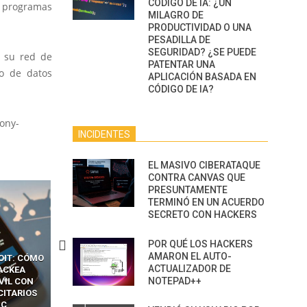
CÓDIGO DE IA: ¿UN
s programas
MILAGRO DE
PRODUCTIVIDAD O UNA
PESADILLA DE
SEGURIDAD? ¿SE PUEDE
, su red de
PATENTAR UNA
bo de datos
APLICACIÓN BASADA EN
CÓDIGO DE IA?
ony-
INCIDENTES
EL MASIVO CIBERATAQUE
CONTRA CANVAS QUE
PRESUNTAMENTE
TERMINÓ EN UN ACUERDO
SECRETO CON HACKERS
POR QUÉ LOS HACKERS
AMARON EL AUTO-
OIT: CÓMO
CÓMO LOS HACKERS
13 TÉCNICAS
ACTUALIZADOR DE
ACKEA
INTERCEPTAN OTPS Y
RIDÍCULAMENTE FÁCILE
NOTEPAD++
VIL CON
LLAMADAS MÓVILES SIN
PARA HACKEAR Y EXPLO
CITARIOS
‘HACKEAR’ — EL INCREÍBLE
NAVEGADORES DE IA
IC
PODER DE LOS SIM BOXES”
AGÉNTICA