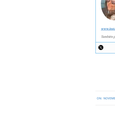
www.inst
También p
2014-
ON:
NOVEMBE
11-
26