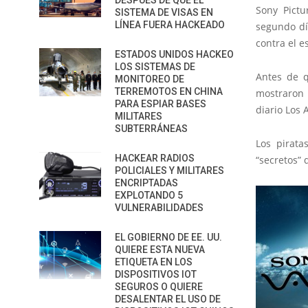
DESPUÉS DE QUE EL
Sony Pictu
SISTEMA DE VISAS EN
LÍNEA FUERA HACKEADO
segundo dí
contra el e
ESTADOS UNIDOS HACKEO
LOS SISTEMAS DE
Antes de q
MONITOREO DE
TERREMOTOS EN CHINA
mostraron 
PARA ESPIAR BASES
diario Los 
MILITARES
SUBTERRÁNEAS
Los pirata
HACKEAR RADIOS
“secretos” 
POLICIALES Y MILITARES
ENCRIPTADAS
EXPLOTANDO 5
VULNERABILIDADES
EL GOBIERNO DE EE. UU.
QUIERE ESTA NUEVA
ETIQUETA EN LOS
DISPOSITIVOS IOT
SEGUROS O QUIERE
DESALENTAR EL USO DE