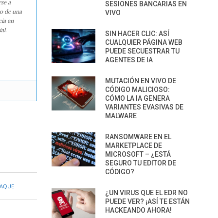
rse a
SESIONES BANCARIAS EN
ro de una
VIVO
cia en
al.
SIN HACER CLIC: ASÍ
CUALQUIER PÁGINA WEB
PUEDE SECUESTRAR TU
AGENTES DE IA
MUTACIÓN EN VIVO DE
CÓDIGO MALICIOSO:
CÓMO LA IA GENERA
VARIANTES EVASIVAS DE
MALWARE
RANSOMWARE EN EL
MARKETPLACE DE
MICROSOFT – ¿ESTÁ
SEGURO TU EDITOR DE
CÓDIGO?
TAQUE
¿UN VIRUS QUE EL EDR NO
PUEDE VER? ¡ASÍ TE ESTÁN
HACKEANDO AHORA!