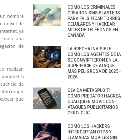
CÓMO LOS CRIMINALES
CREARON SMS BLASTERS
r un nombre
PARA FALSIFICAR TORRES
 a nivel de
CELULARES Y HACKEAR
MILES DE TELÉFONOS EN
nternet, ya
CANADÁ
tectado una
egación de
LA BRECHA INVISIBLE:
CÓMO LOS AGENTES DE IA
SE CONVIRTIERON EN LA
SUPERFICIE DE ATAQUE
e realizan
MÁS PELIGROSA DE 2025–
l parámetro
2026
ecuencia de
OLVIDA METASPLOIT:
nterrumpir
CÓMO PREDATOR HACKEA
rovocar que
CUALQUIER MÓVIL CON
ATAQUES PUBLICITARIOS
CERO-CLIC
CÓMO LOS HACKERS
INTERCEPTAN OTPS Y
LLAMADAS MÓVILES SIN