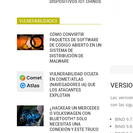
DISPOSITIVOS IOT CHINOS
VULNERABILIDADES
CÓMO CONVIRTIR
PAQUETES DE SOFTWARE
DE CÓDIGO ABIERTO EN UN
SISTEMA DE
DISTRIBUCIÓN DE
MALWARE
VULNERABILIDAD OCULTA
EN COMET/ATLAS
VERSIO
(NAVEGADORES IA) QUE
LOS ATACANTES
EXPLOTAN
Las versio
son las sig
¿HACKEAR UN MERCEDES
O VOLKSWAGEN CON
BLUETOOTH? SOLO
BIND 9.7.
NECESITAS UNA
BIND 9.8.
CONEXIÓN Y ESTE TRUCO