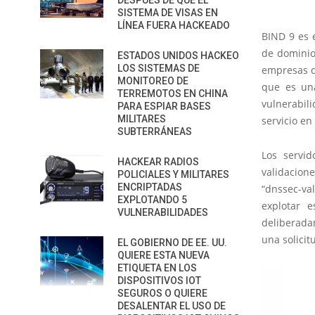
DESPUÉS DE QUE EL
SISTEMA DE VISAS EN
LÍNEA FUERA HACKEADO
BIND 9 es 
de dominio
ESTADOS UNIDOS HACKEO
LOS SISTEMAS DE
empresas d
MONITOREO DE
que es una
TERREMOTOS EN CHINA
vulnerabi
PARA ESPIAR BASES
MILITARES
servicio en
SUBTERRÁNEAS
Los servi
HACKEAR RADIOS
validacion
POLICIALES Y MILITARES
ENCRIPTADAS
“dnssec-va
EXPLOTANDO 5
explotar 
VULNERABILIDADES
deliberada
una solicit
EL GOBIERNO DE EE. UU.
QUIERE ESTA NUEVA
ETIQUETA EN LOS
DISPOSITIVOS IOT
SEGUROS O QUIERE
DESALENTAR EL USO DE