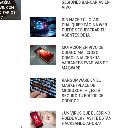
SESIONES BANCARIAS EN
ACKEA
INTERCEPTAN OTPS Y
RIDÍCULAMENTE FÁCILE
VIVO
VIL CON
LLAMADAS MÓVILES SIN
PARA HACKEAR Y EXPLO
CITARIOS
‘HACKEAR’ — EL INCREÍBLE
NAVEGADORES DE IA
IC
PODER DE LOS SIM BOXES”
AGÉNTICA
SIN HACER CLIC: ASÍ
CUALQUIER PÁGINA WEB
PUEDE SECUESTRAR TU
AGENTES DE IA
MUTACIÓN EN VIVO DE
CÓDIGO MALICIOSO:
CÓMO LA IA GENERA
VARIANTES EVASIVAS DE
MALWARE
RANSOMWARE EN EL
MARKETPLACE DE
MICROSOFT – ¿ESTÁ
SEGURO TU EDITOR DE
CÓDIGO?
¿UN VIRUS QUE EL EDR NO
PUEDE VER? ¡ASÍ TE ESTÁN
HACKEANDO AHORA!