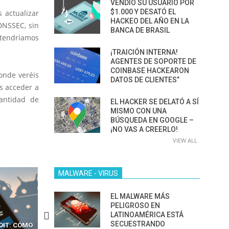
VENDIÓ SU USUARIO POR
$1.000 Y DESATÓ EL
 actualizar
HACKEO DEL AÑO EN LA
 DNSSEC, sin
BANCA DE BRASIL
 tendríamos
¡TRAICIÓN INTERNA!
AGENTES DE SOPORTE DE
COINBASE HACKEARON
nde veréis
DATOS DE CLIENTES”
s acceder a
ntidad de
EL HACKER SE DELATÓ A SÍ
MISMO CON UNA
BÚSQUEDA EN GOOGLE –
¡NO VAS A CREERLO!
VIEW ALL
MALWARE - VIRUS
EL MALWARE MÁS
PELIGROSO EN
LATINOAMÉRICA ESTÁ
SECUESTRANDO
OIT: CÓMO
CÓMO LOS HACKERS
13 TÉCNICAS