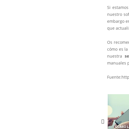
Si estamos
nuestro sof
embargo en
que actuali
Os recome
cómo es la
nuestra
s
manuales p
Fuente:htt
CÓMO LOS HACKERS
CÓMO LAVAR EL CEREBRO A
CÓMO L