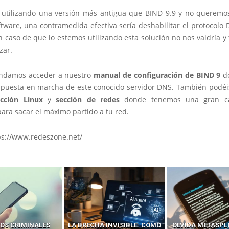
 utilizando una versión más antigua que BIND 9.9 y no queremos
tware, una contramedida efectiva sería deshabilitar el protocolo
 caso de que lo estemos utilizando esta solución no nos valdría y
zar.
ndamos acceder a nuestro
manual de configuración de BIND 9
do
 puesta en marcha de este conocido servidor DNS. También podéi
ección Linux
y
sección de redes
donde tenemos una gran ca
ara sacar el máximo partido a tu red.
ps://www.redeszone.net/
OS CRIMINALES
LA BRECHA INVISIBLE: CÓMO
OLVIDA METASPL