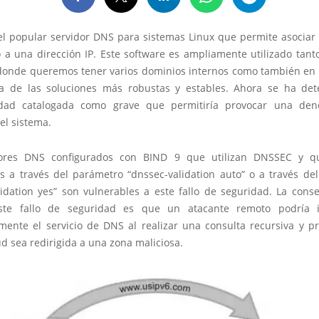
el popular servidor DNS para sistemas Linux que permite asocia
 a una dirección IP. Este software es ampliamente utilizado tanto
onde queremos tener varios dominios internos como también en I
 de las soluciones más robustas y estables. Ahora se ha de
lidad catalogada como grave que permitiría provocar una den
 el sistema.
dores DNS configurados con BIND 9 que utilizan DNSSEC y qu
es a través del parámetro “dnssec-validation auto” o a través de
lidation yes” son vulnerables a este fallo de seguridad. La cons
este fallo de seguridad es que un atacante remoto podría i
mente el servicio de DNS al realizar una consulta recursiva y p
ud sea redirigida a una zona maliciosa.