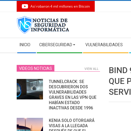
Así robaron 4 mil millones en Bitcoin
Skip
to
content
Secondary
INICIO
CIBERSEGURIDAD
VULNERABILIDADES
Navigation
Menu
BIND
VIDEOS NOTICIAS
VIEW ALL
QUE 
TUNNELCRACK: SE
DESCUBRIERON DOS
SERV
VULNERABILIDADES
GRAVES EN LAS VPN QUE
HABÍAN ESTADO
INACTIVAS DESDE 1996
KENIA SOLO OTORGARÁ
VISAS A LA LLEGADA