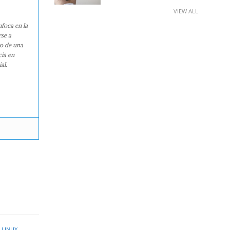
VIEW ALL
nfoca en la
rse a
ro de una
cia en
al.
,
LINUX