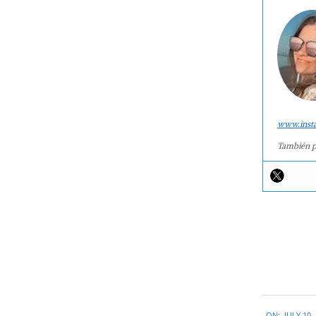
www.inst
También p
2015-
ON:
JULY 10,