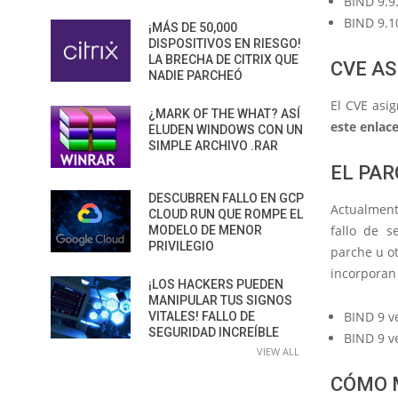
BIND 9.9.
BIND 9.1
¡MÁS DE 50,000
DISPOSITIVOS EN RIESGO!
LA BRECHA DE CITRIX QUE
CVE AS
NADIE PARCHEÓ
El CVE asi
¿MARK OF THE WHAT? ASÍ
este enlac
ELUDEN WINDOWS CON UN
SIMPLE ARCHIVO .RAR
EL PAR
DESCUBREN FALLO EN GCP
Actualment
CLOUD RUN QUE ROMPE EL
fallo de s
MODELO DE MENOR
PRIVILEGIO
parche u ot
incorporan 
¡LOS HACKERS PUEDEN
MANIPULAR TUS SIGNOS
BIND 9 v
VITALES! FALLO DE
SEGURIDAD INCREÍBLE
BIND 9 v
VIEW ALL
CÓMO M