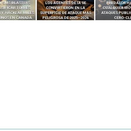
N SMS BLASTERS
LOS AGENTES DE IA SE
PREDATOR H
LSIFICAR TORRES
CONVIRTIERON EN LA
CUALQUIER MÓ
 Y HACKEAR MILES
SUPERFICIE DE ATAQUE MÁS
ATAQUES PUBLI
FONOS EN CANADÁ
PELIGROSA DE 2025–2026
CERO-CL