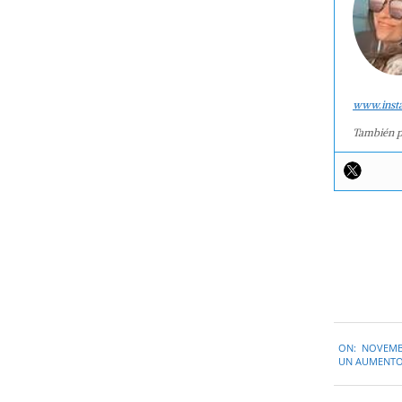
www.inst
También p
2014-
ON:
NOVEMBE
11-
UN AUMENTO 
27