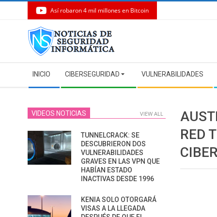
Así robaron 4 mil millones en Bitcoin
Skip
to
content
Secondary
INICIO
CIBERSEGURIDAD
VULNERABILIDADES
Navigation
Menu
AUST
VIDEOS NOTICIAS
VIEW ALL
RED 
TUNNELCRACK: SE
DESCUBRIERON DOS
CIBE
VULNERABILIDADES
GRAVES EN LAS VPN QUE
HABÍAN ESTADO
INACTIVAS DESDE 1996
KENIA SOLO OTORGARÁ
VISAS A LA LLEGADA