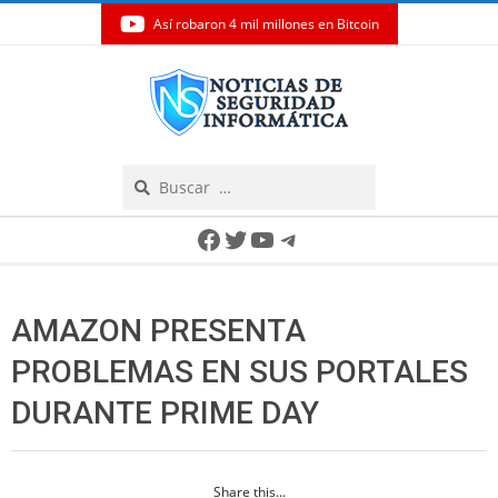
Así robaron 4 mil millones en Bitcoin
Skip
to
content
Search
Secondary
Facebook
Twitter
YouTube
Telegram
Navigation
Menu
AMAZON PRESENTA
PROBLEMAS EN SUS PORTALES
DURANTE PRIME DAY
Share this...