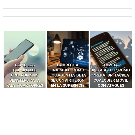
LA BRECHA
OLVIDA
CÓMO LOS HACKERS
INVISIBLE: CÓMO
METASPLOIT: CÓMO
INTERCEPTAN OTPS
LOS AGENTES DE IA
PREDATOR HACKEA
Y LLAMADAS
SE CONVIRTIERON
CUALQUIER MÓVIL
MÓVILES SIN
EN LA SUPERFICIE
CON ATAQUES
‘HACKEAR’ — EL
DE ATAQUE MÁS
PUBLICITARIOS
INCREÍBLE PODER DE
PELIGROSA DE
CERO-CLIC
LOS SIM BOXES”
2025–2026