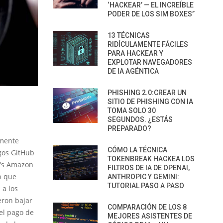
‘HACKEAR’ — EL INCREÍBLE
PODER DE LOS SIM BOXES”
13 TÉCNICAS
RIDÍCULAMENTE FÁCILES
PARA HACKEAR Y
EXPLOTAR NAVEGADORES
DE IA AGÉNTICA
PHISHING 2.0:CREAR UN
SITIO DE PHISHING CON IA
TOMA SOLO 30
SEGUNDOS. ¿ESTÁS
PREPARADO?
amente
CÓMO LA TÉCNICA
igos GitHub
TOKENBREAK HACKEA LOS
r’s Amazon
FILTROS DE IA DE OPENAI,
b que
ANTHROPIC Y GEMINI:
TUTORIAL PASO A PASO
 a los
eron bajar
COMPARACIÓN DE LOS 8
el pago de
MEJORES ASISTENTES DE