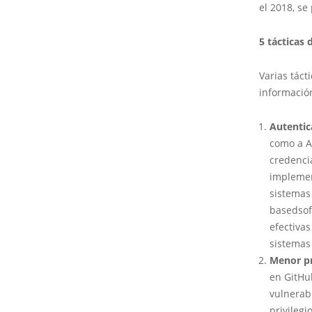
el 2018, se
5 tácticas
Varias táct
informació
Autentic
como a A
credenci
implemen
sistemas
basedsof
efectiva
sistemas
Menor pr
en GitHu
vulnerabl
privileg