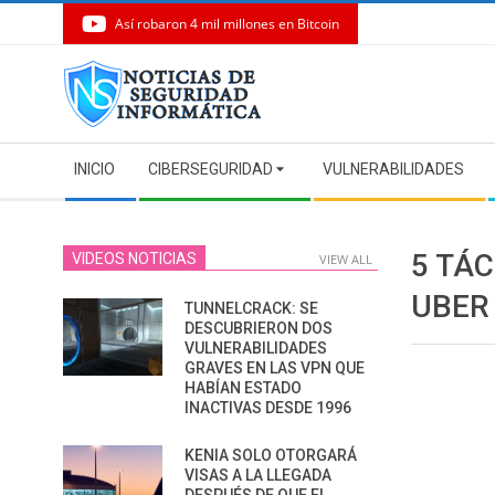
Así robaron 4 mil millones en Bitcoin
Skip
to
content
Secondary
INICIO
CIBERSEGURIDAD
VULNERABILIDADES
Navigation
Menu
5 TÁ
VIDEOS NOTICIAS
VIEW ALL
UBER
TUNNELCRACK: SE
DESCUBRIERON DOS
VULNERABILIDADES
GRAVES EN LAS VPN QUE
HABÍAN ESTADO
INACTIVAS DESDE 1996
KENIA SOLO OTORGARÁ
VISAS A LA LLEGADA