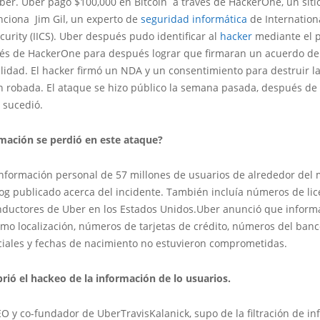
ber. Uber pagó $100,000 en Bitcoin a través de HackerOne, un siti
ciona Jim Gil, un experto de
seguridad informática
de Internationa
curity (IICS). Uber después pudo identificar al
hacker
mediante el 
vés de HackerOne para después lograr que firmaran un acuerdo de
lidad. El hacker firmó un NDA y un consentimiento para destruir l
n robada. El ataque se hizo público la semana pasada, después d
 sucedió.
mación se perdió en este ataque?
 información personal de 57 millones de usuarios de alrededor del
og publicado acerca del incidente. También incluía números de lic
nductores de Uber en los Estados Unidos.Uber anunció que infor
mo localización, números de tarjetas de crédito, números del banc
ciales y fechas de nacimiento no estuvieron comprometidas.
rió el hackeo de la información de lo usuarios.
EO y co-fundador de UberTravisKalanick, supo de la filtración de i