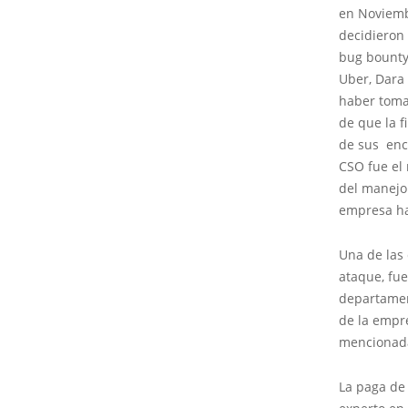
en Noviemb
decidieron 
bug bounty 
Uber, Dara
haber toma
de que la f
de sus enca
CSO fue el 
del manejo
empresa ha
Una de las
ataque, fue
departament
de la empre
mencionada
La paga de 