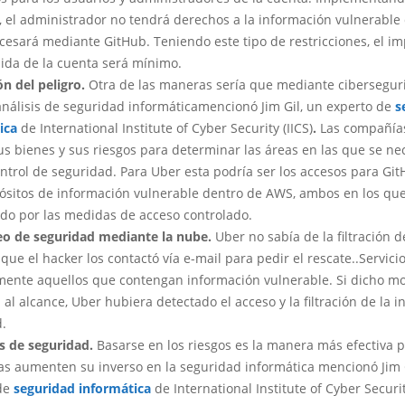
o, el administrador no tendrá derechos a la información vulnerable
cesará mediante GitHub. Teniendo este tipo de restricciones, el i
ida de la cuenta será mínimo.
ón del peligro.
Otra de las maneras sería que mediante cibersegur
 análisis de seguridad informáticamencionó Jim Gil, un experto de
s
ica
de International Institute of Cyber Security (IICS)
.
Las compañía
us bienes y sus riesgos para determinar las áreas en las que se ne
ntrol de seguridad. Para Uber esta podría ser los accesos para Gi
pósitos de información vulnerable dentro de AWS, ambos en los que
ado por las medidas de acceso controlado.
o de seguridad mediante la nube.
Uber no sabía de la filtración d
que el hacker los contactó vía e-mail para pedir el rescate..Servic
mente aquellos que contengan información vulnerable. Si dicho m
 al alcance, Uber hubiera detectado el acceso y la filtración de la 
d.
s de seguridad.
Basarse en los riesgos es la manera más efectiva p
s aumenten su inverso en la seguridad informática mencionó Jim G
de
seguridad informática
de International Institute of Cyber Security