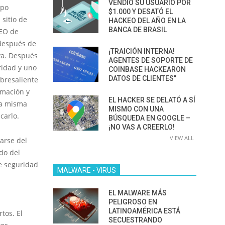
VENDIÓ SU USUARIO POR
ipo
$1.000 Y DESATÓ EL
sitio de
HACKEO DEL AÑO EN LA
BANCA DE BRASIL
CEO de
 después de
¡TRAICIÓN INTERNA!
va. Después
AGENTES DE SOPORTE DE
uridad y uno
COINBASE HACKEARON
DATOS DE CLIENTES”
obresaliente
rmación y
EL HACKER SE DELATÓ A SÍ
la misma
MISMO CON UNA
carlo.
BÚSQUEDA EN GOOGLE –
¡NO VAS A CREERLO!
VIEW ALL
arse del
do del
de seguridad
MALWARE - VIRUS
a
EL MALWARE MÁS
PELIGROSO EN
LATINOAMÉRICA ESTÁ
tos. El
SECUESTRANDO