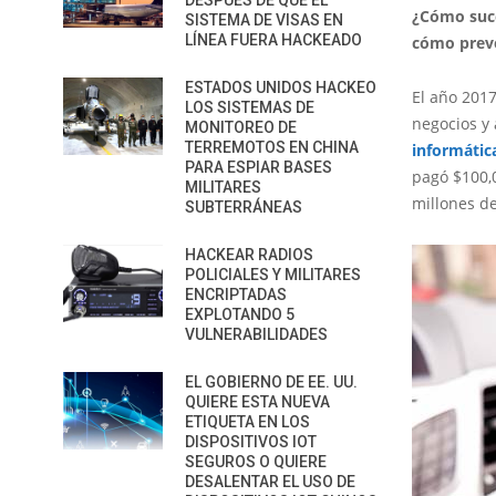
DESPUÉS DE QUE EL
¿Cómo suce
SISTEMA DE VISAS EN
LÍNEA FUERA HACKEADO
cómo preve
ESTADOS UNIDOS HACKEO
El año 2017
LOS SISTEMAS DE
negocios y
MONITOREO DE
TERREMOTOS EN CHINA
informátic
PARA ESPIAR BASES
pagó $100,
MILITARES
millones d
SUBTERRÁNEAS
HACKEAR RADIOS
POLICIALES Y MILITARES
ENCRIPTADAS
EXPLOTANDO 5
VULNERABILIDADES
EL GOBIERNO DE EE. UU.
QUIERE ESTA NUEVA
ETIQUETA EN LOS
DISPOSITIVOS IOT
SEGUROS O QUIERE
DESALENTAR EL USO DE