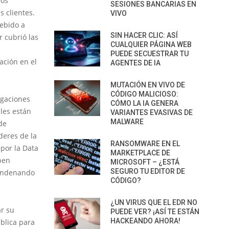
ros
SESIONES BANCARIAS EN
 clientes.
VIVO
Debido a
SIN HACER CLIC: ASÍ
r cubrió las
CUALQUIER PÁGINA WEB
e
PUEDE SECUESTRAR TU
ación en el
AGENTES DE IA
MUTACIÓN EN VIVO DE
CÓDIGO MALICIOSO:
igaciones
CÓMO LA IA GENERA
les están
VARIANTES EVASIVAS DE
MALWARE
de
deres de la
RANSOMWARE EN EL
por la Data
MARKETPLACE DE
ben
MICROSOFT – ¿ESTÁ
SEGURO TU EDITOR DE
condenando
CÓDIGO?
¿UN VIRUS QUE EL EDR NO
r su
PUEDE VER? ¡ASÍ TE ESTÁN
HACKEANDO AHORA!
blica para