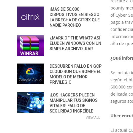
rescate a U
bounty men
¡MÁS DE 50,000
DISPOSITIVOS EN RIESGO!
of Cyber Se
LA BRECHA DE CITRIX QUE
pago a tra
NADIE PARCHEÓ
confidencia
informació
¿MARK OF THE WHAT? ASÍ
año de que
ELUDEN WINDOWS CON UN
SIMPLE ARCHIVO .RAR
¿Qué infor
DESCUBREN FALLO EN GCP
CLOUD RUN QUE ROMPE EL
Se incluía
MODELO DE MENOR
según el bl
PRIVILEGIO
600,000 co
delicada co
¡LOS HACKERS PUEDEN
MANIPULAR TUS SIGNOS
seguros so
VITALES! FALLO DE
SEGURIDAD INCREÍBLE
Uber encub
VIEW ALL
El actual C