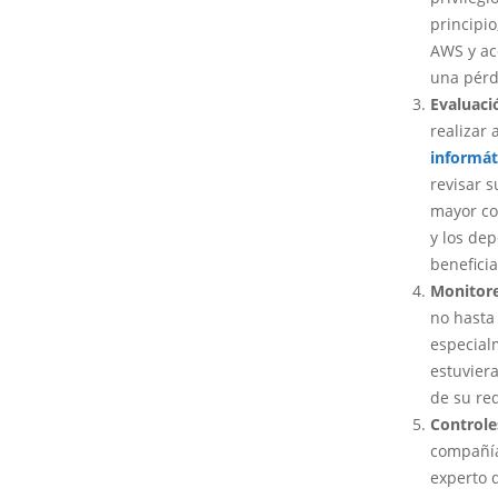
principi
AWS y ac
una pérd
Evaluaci
realizar
informát
revisar s
mayor co
y los de
benefici
Monitore
no hasta 
especial
estuviera
de su re
Controle
compañía
experto 