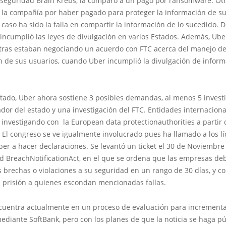
 seguridad Brain Krebs, la comparó a un pago por ransomware. Ot
 la compañía por haber pagado para proteger la información de sus
 caso ha sido la falla en compartir la información de lo sucedido. 
incumplió las leyes de divulgación en varios Estados. Además, Ube
ntras estaban negociando un acuerdo con FTC acerca del manejo d
n de sus usuarios, cuando Uber incumplió la divulgación de inform
tado, Uber ahora sostiene 3 posibles demandas, al menos 5 invest
dor del estado y una investigación del FTC. Entidades internaciona
investigando con la European data protectionauthorities a partir 
El congreso se ve igualmente involucrado pues ha llamado a los lí
r a hacer declaraciones. Se levantó un ticket el 30 de Noviembre 
nd BreachNotificationAct, en el que se ordena que las empresas de
s brechas o violaciones a su seguridad en un rango de 30 días, y 
e prisión a quienes escondan mencionadas fallas.
cuentra actualmente en un proceso de evaluación para incrementa
ediante SoftBank, pero con los planes de que la noticia se haga pú