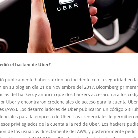
dió el hackeo de Uber?
ió públicamente haber sufrido un incidente con la seguridad en la
n en su blog en día 21 de Noviembre del 2017, Bloomberg primer
icias del hackeo, y anunció que dos hackers accesaron a a los cód
 por Uber y encontraron credenciales de acceso para la cuenta Ube
es (AWS). Los desarrolladores de Uber publicaron un código GitHu
denciales para la empresa de Uber. Las credenciales le permitieron
esos privilegiados de la cuenta a la red de Uber. Los hackers pudi
ión de los usuarios directamente del AWS, y posteriormente pedir 