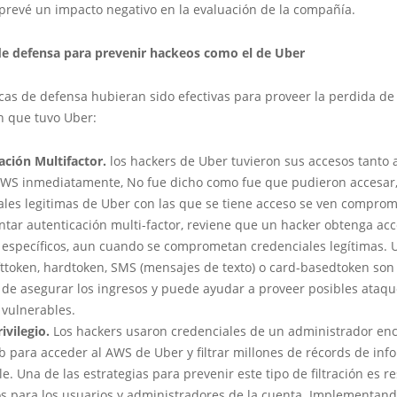
 prevé un impacto negativo en la evaluación de la compañía.
 de defensa para prevenir hackeos como el de Uber
icas de defensa hubieran sido efectivas para proveer la perdida de
n que tuvo Uber:
ación Multifactor.
los hackers de Uber tuvieron sus accesos tanto 
WS inmediatamente, No fue dicho como fue que pudieron accesar,
ales legitimas de Uber con las que se tiene acceso se ven comprom
tar autenticación multi-factor, reviene que un hacker obtenga acc
 específicos, aun cuando se comprometan credenciales legítimas. 
ttoken, hardtoken, SMS (mensajes de texto) o card-basedtoken so
s de asegurar los ingresos y puede ayudar a proveer posibles ataq
 vulnerables.
ivilegio.
Los hackers usaron credenciales de un administrador en
b para acceder al AWS de Uber y filtrar millones de récords de inf
e. Una de las estrategias para prevenir este tipo de filtración es re
ios para los usuarios y administradores de la cuenta. Implementand