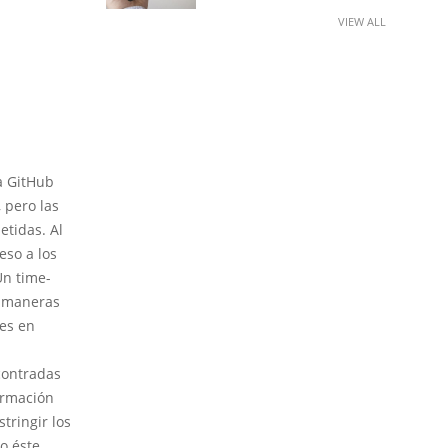
VIEW ALL
a GitHub
 pero las
etidas. Al
eso a los
Un time-
n maneras
ues en
contradas
ormación
stringir los
o éste