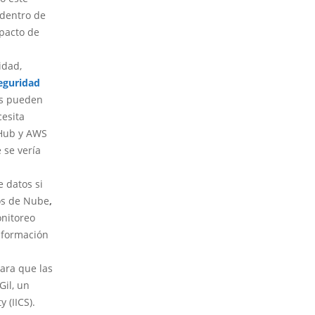
 dentro de
mpacto de
idad,
eguridad
s pueden
cesita
tHub y AWS
 se vería
e datos si
ios de Nube
,
onitoreo
información
ara que las
il, un
 (IICS).