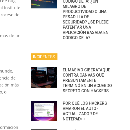
o de bug
CÓDIGO DE IA: ¿UN
MILAGRO DE
l Institute
PRODUCTIVIDAD O UNA
proceso de
PESADILLA DE
SEGURIDAD? ¿SE PUEDE
PATENTAR UNA
a
APLICACIÓN BASADA EN
e más de un
CÓDIGO DE IA?
INCIDENTES
EL MASIVO CIBERATAQUE
 mundo,
CONTRA CANVAS QUE
encia de
PRESUNTAMENTE
mación más
TERMINÓ EN UN ACUERDO
SECRETO CON HACKERS
o, o
POR QUÉ LOS HACKERS
AMARON EL AUTO-
ACTUALIZADOR DE
NOTEPAD++
nformación