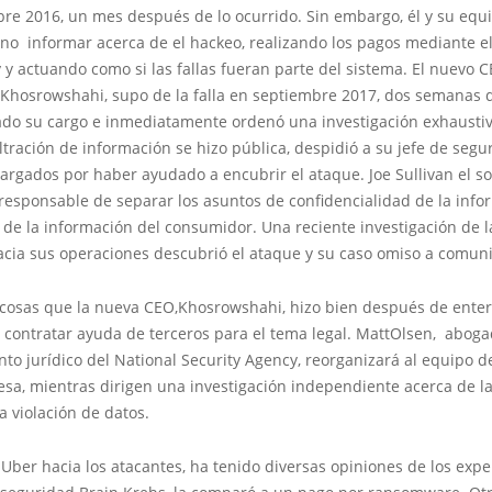
re 2016, un mes después de lo ocurrido. Sin embargo, él y su equ
no informar acerca de el hackeo, realizando los pagos mediante el 
y actuando como si las fallas fueran parte del sistema. El nuevo 
 Khosrowshahi, supo de la falla en septiembre 2017, dos semanas
do su cargo e inmediatamente ordenó una investigación exhausti
iltración de información se hizo pública, despidió a su jefe de seg
rgados por haber ayudado a encubrir el ataque. Joe Sullivan el s
responsable de separar los asuntos de confidencialidad de la info
 de la información del consumidor. Una reciente investigación de 
cia sus operaciones descubrió el ataque y su caso omiso a comuni
 cosas que la nueva CEO,Khosrowshahi, hizo bien después de enter
 contratar ayuda de terceros para el tema legal. MattOlsen, aboga
o jurídico del National Security Agency, reorganizará al equipo 
sa, mientras dirigen una investigación independiente acerca de l
 violación de datos.
Uber hacia los atacantes, ha tenido diversas opiniones de los exper