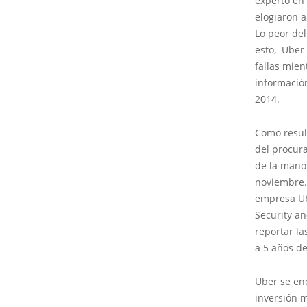
experto en
elogiaron a
Lo peor del
esto, Uber 
fallas mie
informació
2014.
Como resul
del procura
de la mano 
noviembre. 
empresa Ube
Security a
reportar la
a 5 años d
Uber se en
inversión m