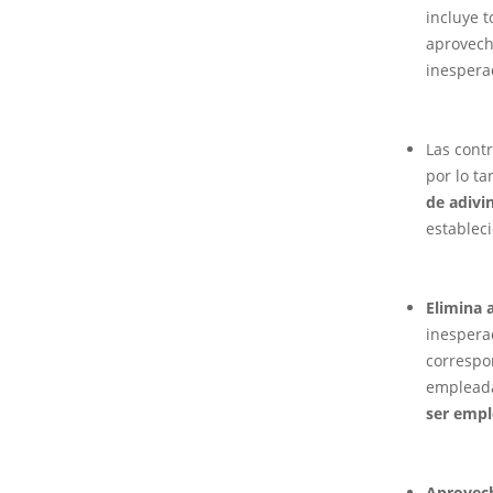
incluye t
aprovech
inespera
Las cont
por lo t
de adivi
estableci
Elimina 
inespera
correspo
emplead
ser empl
Aprovech