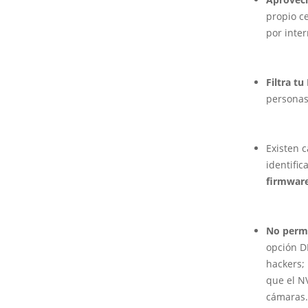
propio ce
por inte
Filtra tu 
personas
Existen 
identific
firmware
No permi
opción DM
hackers; 
que el N
cámaras.