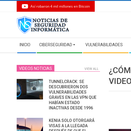
Así robaron 4 mil millones en Bitcoin
Skip
to
content
Secondary
INICIO
CIBERSEGURIDAD
VULNERABILIDADES
Navigation
Menu
¿CÓM
VIDEOS NOTICIAS
VIEW ALL
VIDE
TUNNELCRACK: SE
DESCUBRIERON DOS
VULNERABILIDADES
GRAVES EN LAS VPN QUE
HABÍAN ESTADO
INACTIVAS DESDE 1996
KENIA SOLO OTORGARÁ
VISAS A LA LLEGADA