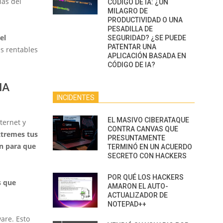
ías del
CÓDIGO DE IA: ¿UN
MILAGRO DE
PRODUCTIVIDAD O UNA
PESADILLA DE
el
SEGURIDAD? ¿SE PUEDE
PATENTAR UNA
ás rentables
APLICACIÓN BASADA EN
CÓDIGO DE IA?
IA
INCIDENTES
EL MASIVO CIBERATAQUE
ternet y
CONTRA CANVAS QUE
xtremes tus
PRESUNTAMENTE
ón para que
TERMINÓ EN UN ACUERDO
SECRETO CON HACKERS
POR QUÉ LOS HACKERS
 que
AMARON EL AUTO-
ACTUALIZADOR DE
NOTEPAD++
are. Esto