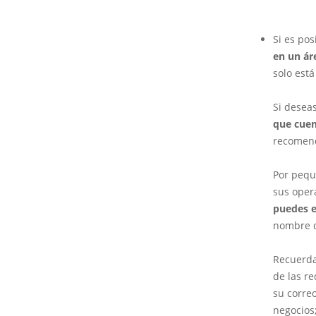
Si es pos
en un ár
solo est
Si desea
que cuen
recomend
Por pequ
sus oper
puedes e
nombre de
Recuerda
de las r
su correo
negocios;