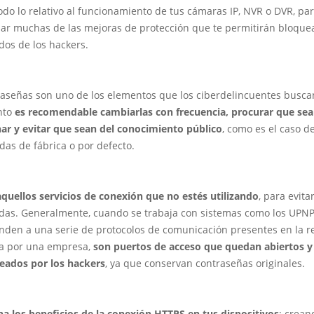
odo lo relativo al funcionamiento de tus cámaras IP, NVR o DVR, pa
ar muchas de las mejoras de protección que te permitirán bloque
dos de los hackers.
raseñas son uno de los elementos que los ciberdelincuentes busca
anto
es recomendable cambiarlas con frecuencia, procurar que sean
nar y evitar que sean del conocimiento público
, como es el caso de
das de fábrica o por defecto.
aquellos servicios de conexión que no estés utilizando
, para evitar
das. Generalmente, cuando se trabaja con sistemas como los UPN
nden a una serie de protocolos de comunicación presentes en la r
a por una empresa,
son puertos de acceso que quedan abiertos y
eados por los hackers
, ya que conservan contraseñas originales.
a los beneficios de la conexión HTTPS en tus dispositivos
; crean