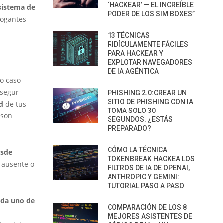
‘HACKEAR’ — EL INCREÍBLE
sistema de
PODER DE LOS SIM BOXES”
rogantes
13 TÉCNICAS
RIDÍCULAMENTE FÁCILES
PARA HACKEAR Y
EXPLOTAR NAVEGADORES
DE IA AGÉNTICA
yo caso
osegur
PHISHING 2.0:CREAR UN
SITIO DE PHISHING CON IA
d
de tus
TOMA SOLO 30
 son
SEGUNDOS. ¿ESTÁS
PREPARADO?
CÓMO LA TÉCNICA
esde
TOKENBREAK HACKEA LOS
 ausente o
FILTROS DE IA DE OPENAI,
ANTHROPIC Y GEMINI:
TUTORIAL PASO A PASO
ada uno de
COMPARACIÓN DE LOS 8
MEJORES ASISTENTES DE