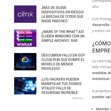
correspond
año.
¡MÁS DE 50,000
DISPOSITIVOS EN RIESGO!
LA BRECHA DE CITRIX QUE
Con Proseg
NADIE PARCHEÓ
desarrollo
y evites lo
¿MARK OF THE WHAT? ASÍ
ELUDEN WINDOWS CON UN
SIMPLE ARCHIVO .RAR
¿CÓMO 
EMPRE
DESCUBREN FALLO EN GCP
CLOUD RUN QUE ROMPE EL
La ciberseg
MODELO DE MENOR
esto incluy
PRIVILEGIO
medidas de
minimizar 
¡LOS HACKERS PUEDEN
MANIPULAR TUS SIGNOS
VITALES! FALLO DE
A propósito
SEGURIDAD INCREÍBLE
puedes apli
VIEW ALL
Mantén s