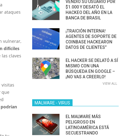
VENDIÓ SU USUARIO POR
ra
$1.000 Y DESATÓ EL
ar ataques
HACKEO DEL AÑO EN LA
BANCA DE BRASIL
¡TRAICIÓN INTERNA!
AGENTES DE SOPORTE DE
n vulnerar,
COINBASE HACKEARON
DATOS DE CLIENTES”
 difíciles
 las claves
EL HACKER SE DELATÓ A SÍ
MISMO CON UNA
BÚSQUEDA EN GOOGLE –
¡NO VAS A CREERLO!
VIEW ALL
 visitas
P que
ed
MALWARE - VIRUS
 podrían
EL MALWARE MÁS
PELIGROSO EN
LATINOAMÉRICA ESTÁ
SECUESTRANDO
do tu