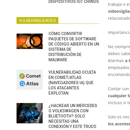
DISPOSITIVOS IOT CHINOS
trabajo o e
videovigil
relacionad
VULNERABILIDADES
Importanci
CÓMO CONVIRTIR
PAQUETES DE SOFTWARE
DE CÓDIGO ABIERTO EN UN
No siempre 
SISTEMA DE
debes sabe
DISTRIBUCIÓN DE
MALWARE
Alarmas
a t
empleados 
VULNERABILIDAD OCULTA
encomend
EN COMET/ATLAS
(NAVEGADORES IA) QUE
LOS ATACANTES
Contar con 
EXPLOTAN
cualquier 
incluso si 
¿HACKEAR UN MERCEDES
O VOLKSWAGEN CON
BLUETOOTH? SOLO
Solo es ne
NECESITAS UNA
los aconte
CONEXIÓN Y ESTE TRUCO