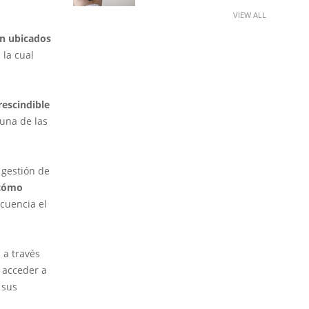
VIEW ALL
en ubicados
 la cual
escindible
una de las
 gestión de
 cómo
cuencia el
 a través
r acceder a
 sus