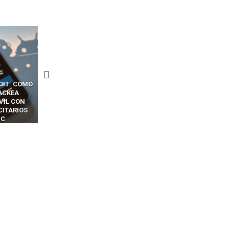
CKERS
13 TÉCNICAS
CÓMO LOS HACKERS
OTPS Y
RIDÍCULAMENTE FÁCILES
MANIPULAN GITHUB
LES SIN
PARA HACKEAR Y EXPLOTAR
COPILOT DENTRO DE VS C
INCREÍBLE
NAVEGADORES DE IA
IM BOXES”
AGÉNTICA