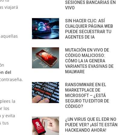
SESIONES BANCARIAS EN
as viajará
VIVO
SIN HACER CLIC: ASÍ
CUALQUIER PÁGINA WEB
PUEDE SECUESTRAR TU
 aquellas
AGENTES DE IA
MUTACIÓN EN VIVO DE
CÓDIGO MALICIOSO:
CÓMO LA IA GENERA
ón
VARIANTES EVASIVAS DE
ón del
MALWARE
contraseña.
RANSOMWARE EN EL
MARKETPLACE DE
MICROSOFT – ¿ESTÁ
plees la
SEGURO TU EDITOR DE
CÓDIGO?
r los
 y evita
¿UN VIRUS QUE EL EDR NO
s tus
PUEDE VER? ¡ASÍ TE ESTÁN
HACKEANDO AHORA!