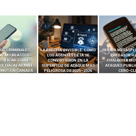
 INVISIBLE: CÓMO
OLVIDA METASPLOIT: CÓMO
CÓMO LOS HA
ENTES DE IA SE
PREDATOR HACKEA
INTERCEPTAN 
RTIERON EN LA
CUALQUIER MÓVIL CON
LLAMADAS MÓVI
IE DE ATAQUE MÁS
ATAQUES PUBLICITARIOS
‘HACKEAR’ — EL 
SA DE 2025–2026
CERO-CLIC
PODER DE LOS S