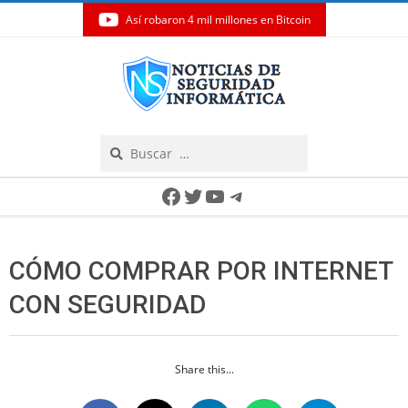
Así robaron 4 mil millones en Bitcoin
Skip
to
content
Search
Secondary
Facebook
Twitter
YouTube
Telegram
Navigation
Menu
CÓMO COMPRAR POR INTERNET
CON SEGURIDAD
Share this...