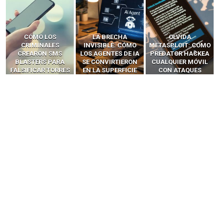
LA BRECHA
OLVIDA
CÓMO LOS HACKERS
INVISIBLE: CÓMO
METASPLOIT: CÓMO
INTERCEPTAN OTPS
LOS AGENTES DE IA
PREDATOR HACKEA
Y LLAMADAS
SE CONVIRTIERON
CUALQUIER MÓVIL
MÓVILES SIN
EN LA SUPERFICIE
CON ATAQUES
‘HACKEAR’ — EL
DE ATAQUE MÁS
PUBLICITARIOS
INCREÍBLE PODER DE
PELIGROSA DE
CERO-CLIC
LOS SIM BOXES”
2025–2026