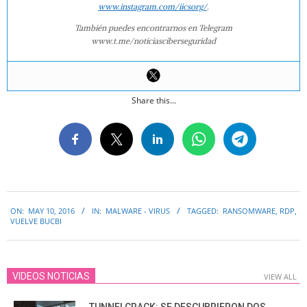
www.instagram.com/iicsorg/
.
También puedes encontrarnos en Telegram
www.t.me/noticiasciberseguridad
Share this...
2016-
ON:
MAY 10, 2016
IN:
MALWARE - VIRUS
TAGGED:
RANSOMWARE
,
RDP
,
05-
VUELVE BUCBI
10
VIDEOS NOTICIAS
VIEW ALL
TUNNELCRACK: SE DESCUBRIERON DOS