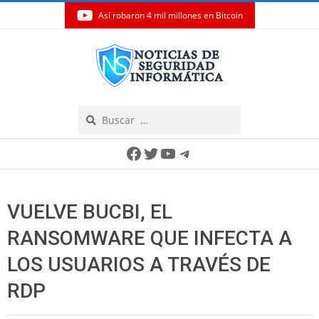
Así robaron 4 mil millones en Bitcoin
Skip
to
content
Search
Secondary
Facebook
Twitter
YouTube
Telegram
Navigation
Menu
VUELVE BUCBI, EL
RANSOMWARE QUE INFECTA A
LOS USUARIOS A TRAVÉS DE
RDP