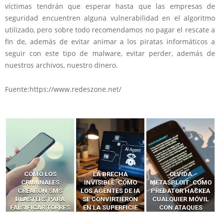
víctimas tendrán que esperar hasta que las empresas de
seguridad encuentren alguna vulnerabilidad en el algoritmo
utilizado, pero sobre todo recomendamos no pagar el rescate a
fin de, además de evitar animar a los piratas informáticos a
seguir con este tipo de malware, evitar perder, además de
nuestros archivos, nuestro dinero.
Fuente:https://www.redeszone.net/
LA BRECHA
OLVIDA
CÓMO LOS HACKERS
INVISIBLE: CÓMO
METASPLOIT: CÓMO
INTERCEPTAN OTPS
LOS AGENTES DE IA
PREDATOR HACKEA
Y LLAMADAS
SE CONVIRTIERON
CUALQUIER MÓVIL
MÓVILES SIN
EN LA SUPERFICIE
CON ATAQUES
‘HACKEAR’ — EL
DE ATAQUE MÁS
PUBLICITARIOS
INCREÍBLE PODER DE