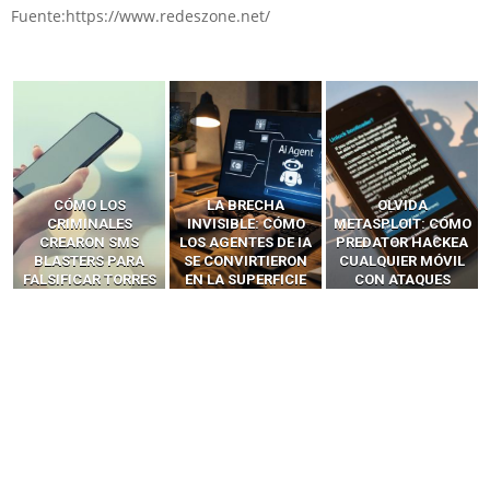
Fuente:https://www.redeszone.net/
LA BRECHA
OLVIDA
CÓMO LOS HACKERS
INVISIBLE: CÓMO
METASPLOIT: CÓMO
INTERCEPTAN OTPS
LOS AGENTES DE IA
PREDATOR HACKEA
Y LLAMADAS
SE CONVIRTIERON
CUALQUIER MÓVIL
MÓVILES SIN
EN LA SUPERFICIE
CON ATAQUES
‘HACKEAR’ — EL
DE ATAQUE MÁS
PUBLICITARIOS
INCREÍBLE PODER DE
PELIGROSA DE
CERO-CLIC
LOS SIM BOXES”
2025–2026