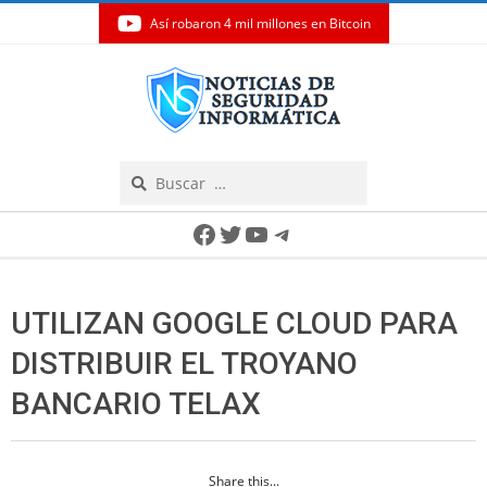
Así robaron 4 mil millones en Bitcoin
Skip
to
content
Search
Secondary
Facebook
Twitter
YouTube
Telegram
Navigation
Menu
UTILIZAN GOOGLE CLOUD PARA
DISTRIBUIR EL TROYANO
BANCARIO TELAX
Share this...