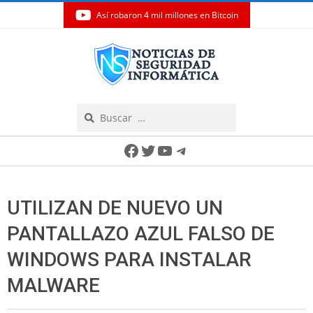
Así robaron 4 mil millones en Bitcoin
Skip
to
content
Search
Secondary
Facebook
Twitter
YouTube
Telegram
Navigation
Menu
UTILIZAN DE NUEVO UN
PANTALLAZO AZUL FALSO DE
WINDOWS PARA INSTALAR
MALWARE