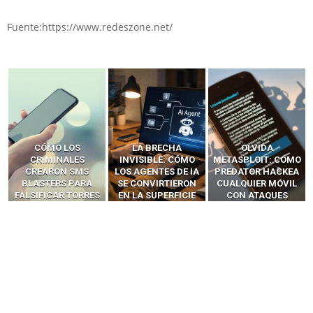
Fuente:https://www.redeszone.net/
LA BRECHA
OLVIDA
CÓMO LOS HACKERS
INVISIBLE: CÓMO
METASPLOIT: CÓMO
INTERCEPTAN OTPS
LOS AGENTES DE IA
PREDATOR HACKEA
Y LLAMADAS
SE CONVIRTIERON
CUALQUIER MÓVIL
MÓVILES SIN
EN LA SUPERFICIE
CON ATAQUES
‘HACKEAR’ — EL
DE ATAQUE MÁS
PUBLICITARIOS
INCREÍBLE PODER DE
PELIGROSA DE
CERO-CLIC
LOS SIM BOXES”
2025–2026