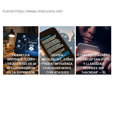
Fuente:https://www.redeszone.net/
LA BRECHA
OLVIDA
CÓMO LOS HACKERS
INVISIBLE: CÓMO
METASPLOIT: CÓMO
INTERCEPTAN OTPS
LOS AGENTES DE IA
PREDATOR HACKEA
Y LLAMADAS
SE CONVIRTIERON
CUALQUIER MÓVIL
MÓVILES SIN
EN LA SUPERFICIE
CON ATAQUES
‘HACKEAR’ — EL
DE ATAQUE MÁS
PUBLICITARIOS
INCREÍBLE PODER DE
PELIGROSA DE
CERO-CLIC
LOS SIM BOXES”
2025–2026