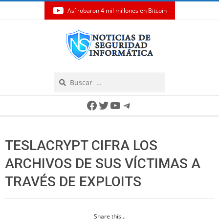
Así robaron 4 mil millones en Bitcoin
Skip
to
content
Search
Secondary
Facebook
Twitter
YouTube
Telegram
Navigation
Menu
TESLACRYPT CIFRA LOS
ARCHIVOS DE SUS VÍCTIMAS A
TRAVÉS DE EXPLOITS
Share this...