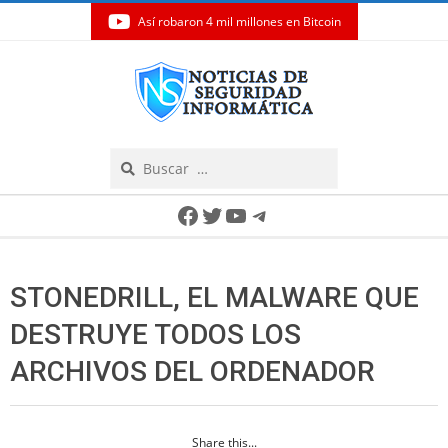
Así robaron 4 mil millones en Bitcoin
Skip
to
content
Search
Secondary
Facebook
Twitter
YouTube
Telegram
Navigation
Menu
STONEDRILL, EL MALWARE QUE
DESTRUYE TODOS LOS
ARCHIVOS DEL ORDENADOR
Share this...