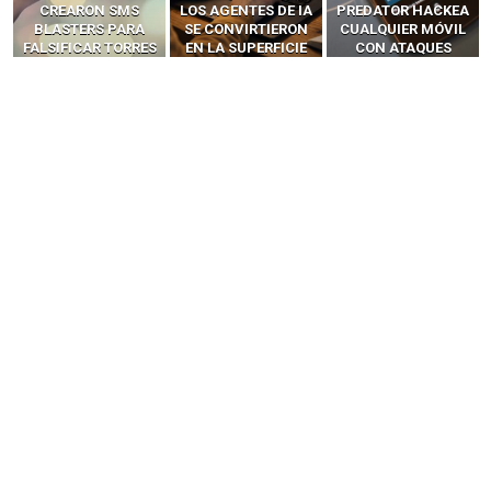
LOS AGENTES DE IA
PREDATOR HACKEA
Y LLAMADAS
SE CONVIRTIERON
CUALQUIER MÓVIL
MÓVILES SIN
EN LA SUPERFICIE
CON ATAQUES
‘HACKEAR’ — EL
DE ATAQUE MÁS
PUBLICITARIOS
INCREÍBLE PODER DE
PELIGROSA DE
CERO-CLIC
LOS SIM BOXES”
2025–2026