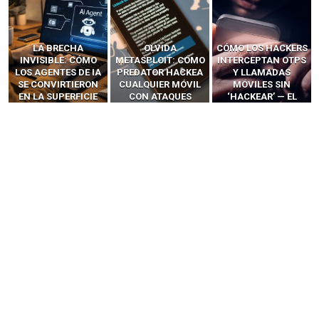
LA BRECHA
OLVIDA
CÓMO LOS HACKERS
INVISIBLE: CÓMO
METASPLOIT: CÓMO
INTERCEPTAN OTPS
LOS AGENTES DE IA
PREDATOR HACKEA
Y LLAMADAS
SE CONVIRTIERON
CUALQUIER MÓVIL
MÓVILES SIN
EN LA SUPERFICIE
CON ATAQUES
‘HACKEAR’ — EL
DE ATAQUE MÁS
PUBLICITARIOS
INCREÍBLE PODER DE
PELIGROSA DE
CERO-CLIC
LOS SIM BOXES”
2025–2026