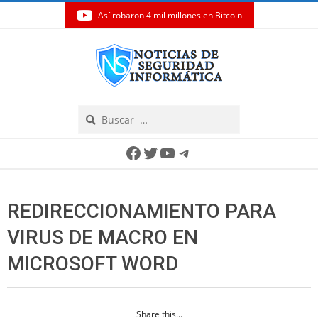
Así robaron 4 mil millones en Bitcoin
Skip
to
content
Search
Secondary
Facebook
Twitter
YouTube
Telegram
Navigation
Menu
REDIRECCIONAMIENTO PARA
VIRUS DE MACRO EN
MICROSOFT WORD
Share this...