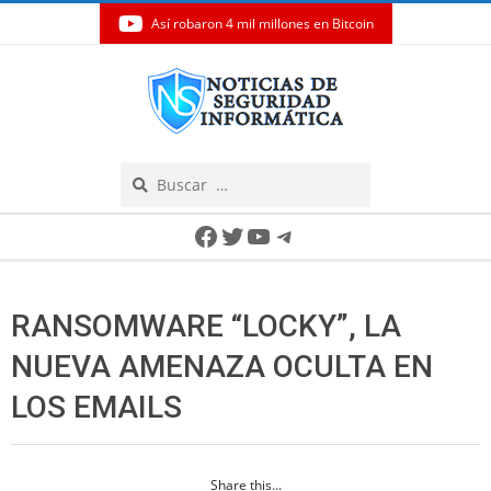
Así robaron 4 mil millones en Bitcoin
Skip
to
content
Search
Secondary
Facebook
Twitter
YouTube
Telegram
Navigation
Menu
RANSOMWARE “LOCKY”, LA
NUEVA AMENAZA OCULTA EN
LOS EMAILS
Share this...