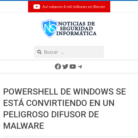
Así robaron 4 mil millones en Bitcoin
Skip
to
content
Search
Secondary
Facebook
Twitter
YouTube
Telegram
Navigation
Menu
POWERSHELL DE WINDOWS SE
ESTÁ CONVIRTIENDO EN UN
PELIGROSO DIFUSOR DE
MALWARE