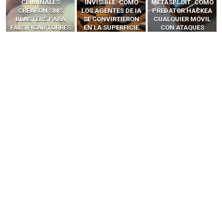
INVISIBLE: CÓMO
METASPLOIT: CÓMO
INTERCEPTAN OTPS
LOS AGENTES DE IA
PREDATOR HACKEA
Y LLAMADAS
SE CONVIRTIERON
CUALQUIER MÓVIL
MÓVILES SIN
EN LA SUPERFICIE
CON ATAQUES
‘HACKEAR’ — EL
DE ATAQUE MÁS
PUBLICITARIOS
INCREÍBLE PODER DE
PELIGROSA DE
CERO-CLIC
LOS SIM BOXES”
2025–2026