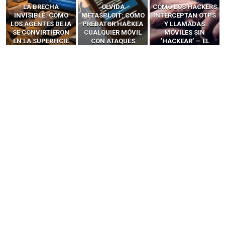
LA BRECHA
OLVIDA
CÓMO LOS HACKERS
INVISIBLE: CÓMO
METASPLOIT: CÓMO
INTERCEPTAN OTPS
LOS AGENTES DE IA
PREDATOR HACKEA
Y LLAMADAS
SE CONVIRTIERON
CUALQUIER MÓVIL
MÓVILES SIN
EN LA SUPERFICIE
CON ATAQUES
‘HACKEAR’ — EL
DE ATAQUE MÁS
PUBLICITARIOS
INCREÍBLE PODER DE
PELIGROSA DE
CERO-CLIC
LOS SIM BOXES”
2025–2026