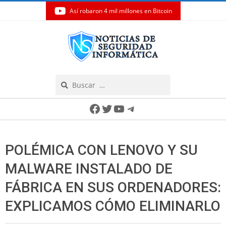
Así robaron 4 mil millones en Bitcoin
Skip
to
content
Search
Secondary
Facebook
Twitter
YouTube
Telegram
Navigation
Menu
POLÉMICA CON LENOVO Y SU
MALWARE INSTALADO DE
FÁBRICA EN SUS ORDENADORES:
EXPLICAMOS CÓMO ELIMINARLO