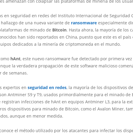
tes amenazan con colapsar las plataformas de minería de los usua
as en seguridad en redes del Instituto Internacional de Seguridad 
l hallazgo de una nueva variante de
ransomware
especialmente di
 plataformas de minado de
Bitcoin
. Hasta ahora, la mayoría de los 
onocidos han sido reportados en China, puesto que este es el país
uipos dedicados a la minería de criptomoneda en el mundo.
 como
hAnt
, este nuevo ransomware fue detectado por primera vez
unque la verdadera propagación de este software malicioso comen
r de semanas.
os expertos en
seguridad en redes
, la mayoría de los dispositivos d
 son Antminer S9 y T9, usados primordialmente para el minado de B
registran infecciones de hAnt en equipos Antminer L3, para la ex
tros dispositivos para minado de Bitcoin, como el Avalon Miner, t
tados, aunque en menor medida.
onoce el método utilizado por los atacantes para infectar los dispo