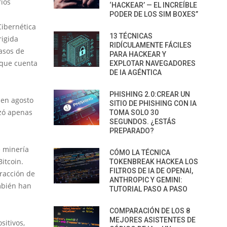
rios
‘HACKEAR’ — EL INCREÍBLE
PODER DE LOS SIM BOXES”
Cibernética
13 TÉCNICAS
rigida
RIDÍCULAMENTE FÁCILES
casos de
PARA HACKEAR Y
 que cuenta
EXPLOTAR NAVEGADORES
DE IA AGÉNTICA
PHISHING 2.0:CREAR UN
 en agosto
SITIO DE PHISHING CON IA
zó apenas
TOMA SOLO 30
SEGUNDOS. ¿ESTÁS
PREPARADO?
e minería
CÓMO LA TÉCNICA
itcoin.
TOKENBREAK HACKEA LOS
FILTROS DE IA DE OPENAI,
tracción de
ANTHROPIC Y GEMINI:
ambién han
TUTORIAL PASO A PASO
COMPARACIÓN DE LOS 8
MEJORES ASISTENTES DE
sitivos,