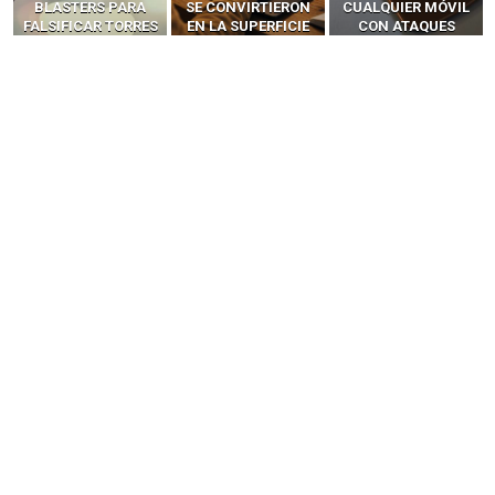
SE CONVIRTIERON
CUALQUIER MÓVIL
MÓVILES SIN
EN LA SUPERFICIE
CON ATAQUES
‘HACKEAR’ — EL
DE ATAQUE MÁS
PUBLICITARIOS
INCREÍBLE PODER DE
PELIGROSA DE
CERO-CLIC
LOS SIM BOXES”
2025–2026