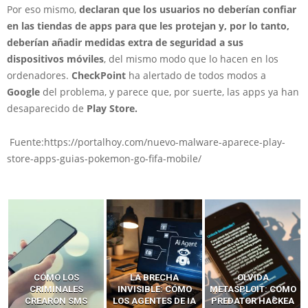
Por eso mismo,
declaran que los usuarios no deberían confiar
en las tiendas de apps para que les protejan y, por lo tanto,
deberían añadir medidas extra de seguridad a sus
dispositivos móviles
, del mismo modo que lo hacen en los
ordenadores.
CheckPoint
ha alertado de todos modos a
Google
del problema, y parece que, por suerte, las apps ya han
desaparecido de
Play Store.
Fuente:https://portalhoy.com/nuevo-malware-aparece-play-
store-apps-guias-pokemon-go-fifa-mobile/
LA BRECHA
OLVIDA
CÓMO LOS HACKERS
INVISIBLE: CÓMO
METASPLOIT: CÓMO
INTERCEPTAN OTPS
LOS AGENTES DE IA
PREDATOR HACKEA
Y LLAMADAS