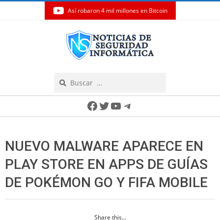
Así robaron 4 mil millones en Bitcoin
Skip
to
content
Search
Secondary
Facebook
Twitter
YouTube
Telegram
Navigation
Menu
NUEVO MALWARE APARECE EN
PLAY STORE EN APPS DE GUÍAS
DE POKÉMON GO Y FIFA MOBILE
Share this...