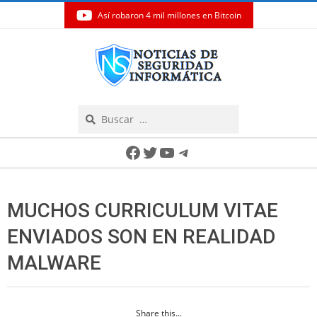
Así robaron 4 mil millones en Bitcoin
Skip
to
content
Search
Secondary
Facebook
Twitter
YouTube
Telegram
Navigation
Menu
MUCHOS CURRICULUM VITAE
ENVIADOS SON EN REALIDAD
MALWARE
Share this...