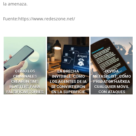
la amenaza.
Fuente:https://www.redeszone.net/
LA BRECHA
OLVIDA
CÓMO LOS HACKERS
INVISIBLE: CÓMO
METASPLOIT: CÓMO
INTERCEPTAN OTPS
LOS AGENTES DE IA
PREDATOR HACKEA
Y LLAMADAS
SE CONVIRTIERON
CUALQUIER MÓVIL
MÓVILES SIN
EN LA SUPERFICIE
CON ATAQUES
‘HACKEAR’ — EL
DE ATAQUE MÁS
PUBLICITARIOS
INCREÍBLE PODER DE
PELIGROSA DE
CERO-CLIC
LOS SIM BOXES”
2025–2026