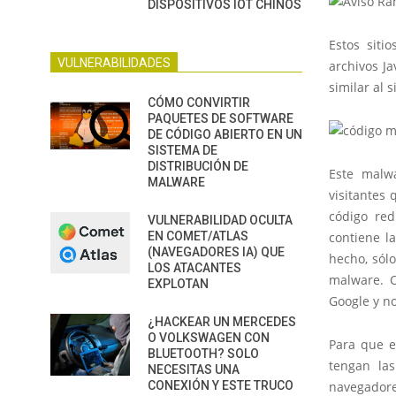
DISPOSITIVOS IOT CHINOS
Estos siti
VULNERABILIDADES
archivos Ja
similar al s
CÓMO CONVIRTIR
PAQUETES DE SOFTWARE
DE CÓDIGO ABIERTO EN UN
SISTEMA DE
DISTRIBUCIÓN DE
Este malwa
MALWARE
visitantes
código red
VULNERABILIDAD OCULTA
EN COMET/ATLAS
contiene l
(NAVEGADORES IA) QUE
hecho, sólo
LOS ATACANTES
malware. C
EXPLOTAN
Google y n
¿HACKEAR UN MERCEDES
O VOLKSWAGEN CON
Para que e
BLUETOOTH? SOLO
tengan las
NECESITAS UNA
CONEXIÓN Y ESTE TRUCO
navegadore