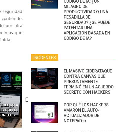
CÓDIGO DE IA: ¿UN
MILAGRO DE
e seguridad
PRODUCTIVIDAD O UNA
PESADILLA DE
e contenido,
SEGURIDAD? ¿SE PUEDE
ado
por otra
PATENTAR UNA
ominios que
APLICACIÓN BASADA EN
CÓDIGO DE IA?
ápida.
INCIDENTES
EL MASIVO CIBERATAQUE
CONTRA CANVAS QUE
PRESUNTAMENTE
TERMINÓ EN UN ACUERDO
SECRETO CON HACKERS
POR QUÉ LOS HACKERS
MINALES
LA BRECHA INVISIBLE: CÓMO
OLVIDA METASPLOIT: C
LASTERS
LOS AGENTES DE IA SE
AMARON EL AUTO-
PREDATOR HACKEA
R TORRES
CONVIRTIERON EN LA
CUALQUIER MÓVIL CO
ACTUALIZADOR DE
KEAR MILES
SUPERFICIE DE ATAQUE MÁS
ATAQUES PUBLICITARIO
NOTEPAD++
N CANADÁ
PELIGROSA DE 2025–2026
CERO-CLIC