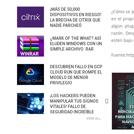
¡MÁS DE 50,000
¿Cómo se po
DISPOSITIVOS EN RIESGO!
en el prop
LA BRECHA DE CITRIX QUE
NADIE PARCHEÓ
algún plug
razón. Des
¿MARK OF THE WHAT? ASÍ
estén bajo
ELUDEN WINDOWS CON UN
SIMPLE ARCHIVO .RAR
Fuente:htt
DESCUBREN FALLO EN GCP
CLOUD RUN QUE ROMPE EL
MODELO DE MENOR
PRIVILEGIO
¡LOS HACKERS PUEDEN
MANIPULAR TUS SIGNOS
VITALES! FALLO DE
CÓMO LOS HACKERS
13 TÉCNICAS
CÓMO 
INTERCEPTAN OTPS Y
SEGURIDAD INCREÍBLE
RIDÍCULAMENTE FÁCILES
MANIP
LLAMADAS MÓVILES SIN
PARA HACKEAR Y EXPLOTAR
COPILOT D
VIEW ALL
HACKEAR’ — EL INCREÍBLE
NAVEGADORES DE IA
ODER DE LOS SIM BOXES”
AGÉNTICA