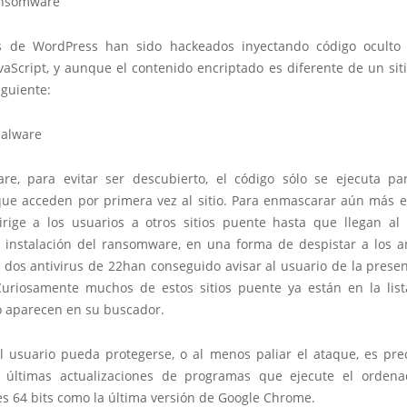
os de WordPress han sido hackeados inyectando código oculto 
vaScript, y aunque el contenido encriptado es diferente de un siti
iguiente:
re, para evitar ser descubierto, el código sólo se ejecuta pa
 que acceden por primera vez al sitio. Para enmascarar aún más el
irige a los usuarios a otros sitios puente hasta que llegan al
a instalación del ransomware, en una forma de despistar a los an
 dos antivirus de 22han conseguido avisar al usuario de la prese
uriosamente muchos de estos sitios puente ya están en la lis
o aparecen en su buscador.
l usuario pueda protegerse, o al menos paliar el ataque, es pre
 últimas actualizaciones de programas que ejecute el orden
s 64 bits como la última versión de Google Chrome.