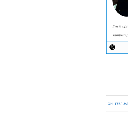
Envía tips
También p
2016-
ON:
FEBRUAR
02-
05