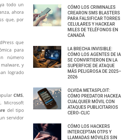
 ya todo un
CÓMO LOS CRIMINALES
ianza, ahora
CREARON SMS BLASTERS
PARA FALSIFICAR TORRES
ss que, por
CELULARES Y HACKEAR
MILES DE TELÉFONOS EN
CANADÁ
rdPress que
LA BRECHA INVISIBLE:
nómica para
CÓMO LOS AGENTES DE IA
 un número
SE CONVIRTIERON EN LA
 malware, y
SUPERFICIE DE ATAQUE
MÁS PELIGROSA DE 2025–
han logrado
2026
OLVIDA METASPLOIT:
popular
CMS
,
CÓMO PREDATOR HACKEA
CUALQUIER MÓVIL CON
, Microsoft
ATAQUES PUBLICITARIOS
re
del tipo
CERO-CLIC
un servidor
CÓMO LOS HACKERS
INTERCEPTAN OTPS Y
LLAMADAS MÓVILES SIN