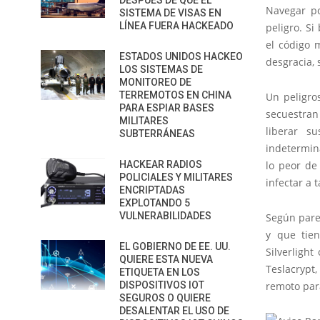
DESPUÉS DE QUE EL
Navegar po
SISTEMA DE VISAS EN
LÍNEA FUERA HACKEADO
peligro. Si
el código 
ESTADOS UNIDOS HACKEO
desgracia, 
LOS SISTEMAS DE
MONITOREO DE
TERREMOTOS EN CHINA
Un peligro
PARA ESPIAR BASES
secuestran
MILITARES
liberar s
SUBTERRÁNEAS
indetermin
HACKEAR RADIOS
lo peor de
POLICIALES Y MILITARES
infectar a t
ENCRIPTADAS
EXPLOTANDO 5
VULNERABILIDADES
Según pare
y que tien
EL GOBIERNO DE EE. UU.
Silverligh
QUIERE ESTA NUEVA
Teslacrypt
ETIQUETA EN LOS
DISPOSITIVOS IOT
remoto para
SEGUROS O QUIERE
DESALENTAR EL USO DE