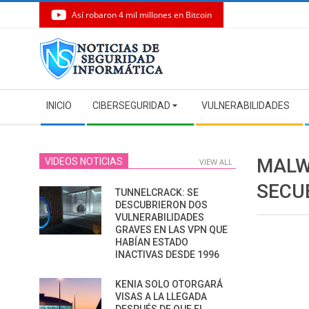
Así robaron 4 mil millones en Bitcoin
Skip
to
content
Secondary
INICIO
CIBERSEGURIDAD
VULNERABILIDADES
Navigation
Menu
MALW
VIDEOS NOTICIAS
VIEW ALL
SECU
TUNNELCRACK: SE
DESCUBRIERON DOS
VULNERABILIDADES
GRAVES EN LAS VPN QUE
HABÍAN ESTADO
INACTIVAS DESDE 1996
KENIA SOLO OTORGARÁ
VISAS A LA LLEGADA