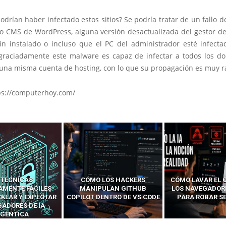
drían haber infectado estos sitios? Se podría tratar de
un fallo d
io CMS de WordPress
, alguna versión desactualizada del gestor d
in instalado o incluso
que el PC del administrador esté infect
graciadamente este malware es capaz de infectar a todos los d
 una misma cuenta de hosting, con lo que su propagación es muy r
ps://computerhoy.com/
LOS HACKERS
CÓMO LAVAR EL CEREBRO A
CÓMO LOS CRI
ULAN GITHUB
LOS NAVEGADORES CON IA
CREARON SMS B
ENTRO DE VS CODE
PARA ROBAR SECRETOS
PARA FALSIFICA
CELULARES Y HAC
DE TELÉFONOS E