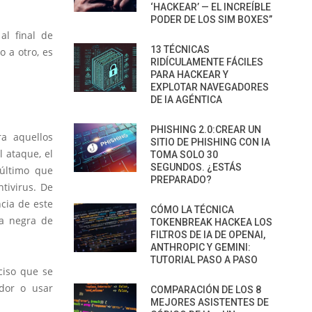
‘HACKEAR’ — EL INCREÍBLE
PODER DE LOS SIM BOXES”
al final de
13 TÉCNICAS
o a otro, es
RIDÍCULAMENTE FÁCILES
PARA HACKEAR Y
EXPLOTAR NAVEGADORES
DE IA AGÉNTICA
PHISHING 2.0:CREAR UN
ra aquellos
SITIO DE PHISHING CON IA
 ataque, el
TOMA SOLO 30
SEGUNDOS. ¿ESTÁS
 último que
PREPARADO?
tivirus. De
ncia de este
CÓMO LA TÉCNICA
ta negra de
TOKENBREAK HACKEA LOS
FILTROS DE IA DE OPENAI,
ANTHROPIC Y GEMINI:
TUTORIAL PASO A PASO
ciso que se
ador o usar
COMPARACIÓN DE LOS 8
MEJORES ASISTENTES DE