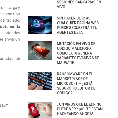
SESIONES BANCARIAS EN
VIVO
 descarga y
do como una
SIN HACER CLIC: ASÍ
de teclado,
CUALQUIER PÁGINA WEB
obtener la
PUEDE SECUESTRAR TU
a entidades
AGENTES DE IA
ue envía un
MUTACIÓN EN VIVO DE
CÓDIGO MALICIOSO:
CÓMO LA IA GENERA
cantidad de
VARIANTES EVASIVAS DE
MALWARE
RANSOMWARE EN EL
MARKETPLACE DE
MICROSOFT – ¿ESTÁ
SEGURO TU EDITOR DE
CÓDIGO?
¿UN VIRUS QUE EL EDR NO
PUEDE VER? ¡ASÍ TE ESTÁN
HACKEANDO AHORA!