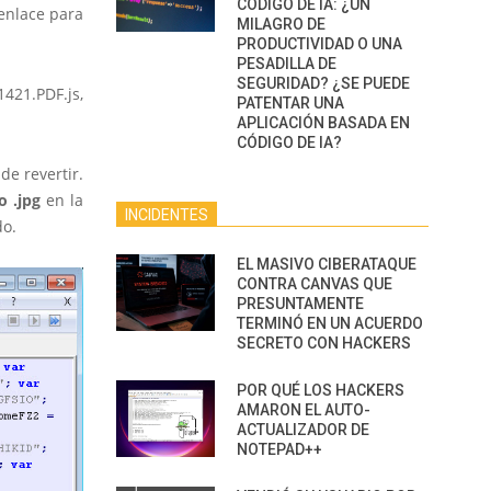
CÓDIGO DE IA: ¿UN
 enlace para
MILAGRO DE
PRODUCTIVIDAD O UNA
PESADILLA DE
SEGURIDAD? ¿SE PUEDE
21.PDF.js,
PATENTAR UNA
APLICACIÓN BASADA EN
CÓDIGO DE IA?
de revertir.
o .jpg
en la
INCIDENTES
do.
EL MASIVO CIBERATAQUE
CONTRA CANVAS QUE
PRESUNTAMENTE
TERMINÓ EN UN ACUERDO
SECRETO CON HACKERS
POR QUÉ LOS HACKERS
AMARON EL AUTO-
ACTUALIZADOR DE
NOTEPAD++