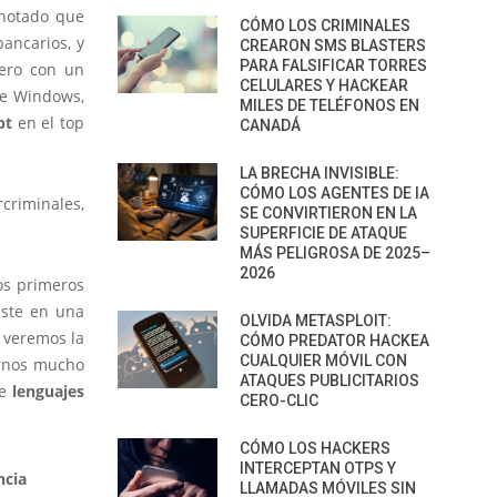
notado que
CÓMO LOS CRIMINALES
ancarios, y
CREARON SMS BLASTERS
PARA FALSIFICAR TORRES
pero con un
CELULARES Y HACKEAR
de Windows,
MILES DE TELÉFONOS EN
pt
en el top
CANADÁ
LA BRECHA INVISIBLE:
CÓMO LOS AGENTES DE IA
criminales,
SE CONVIRTIERON EN LA
SUPERFICIE DE ATAQUE
MÁS PELIGROSA DE 2025–
2026
os primeros
iste en una
OLVIDA METASPLOIT:
o veremos la
CÓMO PREDATOR HACKEA
CUALQUIER MÓVIL CON
ernos mucho
ATAQUES PUBLICITARIOS
de
lenguajes
CERO-CLIC
CÓMO LOS HACKERS
INTERCEPTAN OTPS Y
ncia
LLAMADAS MÓVILES SIN