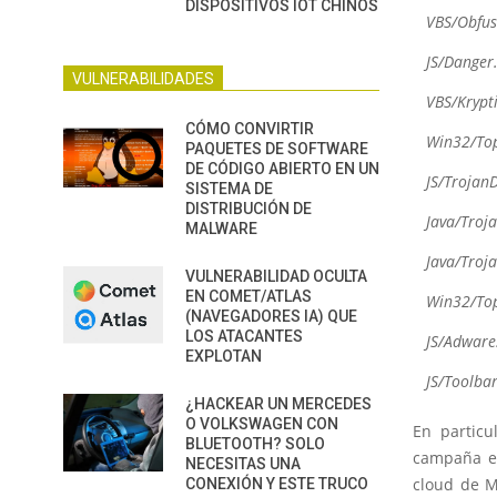
DISPOSITIVOS IOT CHINOS
VBS/Obfus
JS/Danger
VULNERABILIDADES
VBS/Krypt
CÓMO CONVIRTIR
Win32/Top
PAQUETES DE SOFTWARE
DE CÓDIGO ABIERTO EN UN
JS/Trojan
SISTEMA DE
DISTRIBUCIÓN DE
Java/Troj
MALWARE
Java/Troj
VULNERABILIDAD OCULTA
EN COMET/ATLAS
Win32/Top
(NAVEGADORES IA) QUE
LOS ATACANTES
JS/Adware
EXPLOTAN
JS/Toolbar
¿HACKEAR UN MERCEDES
O VOLKSWAGEN CON
En particu
BLUETOOTH? SOLO
campaña en
NECESITAS UNA
cloud de M
CONEXIÓN Y ESTE TRUCO