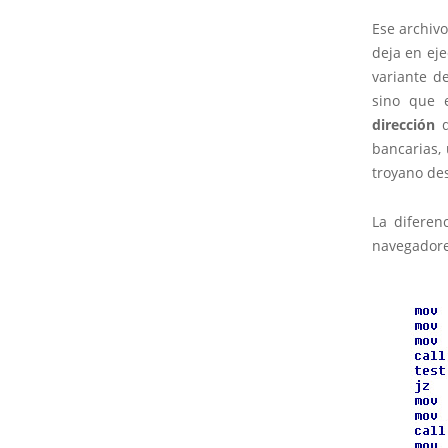
Ese archivo
deja en ej
variante d
sino que 
dirección
d
bancarias,
troyano de
La diferen
navegadore