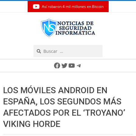
Así robaron 4 mil millones en Bitcoin
Skip
to
content
Search
Secondary
Facebook
Twitter
YouTube
Telegram
Navigation
Menu
LOS MÓVILES ANDROID EN
ESPAÑA, LOS SEGUNDOS MÁS
AFECTADOS POR EL ‘TROYANO’
VIKING HORDE