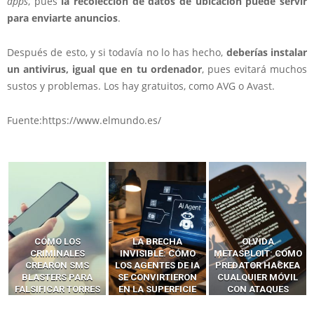
apps
, pues
la recolección de datos de ubicación puede servir
para enviarte anuncios
.
Después de esto, y si todavía no lo has hecho,
deberías instalar
un antivirus, igual que en tu ordenador
, pues evitará muchos
sustos y problemas. Los hay gratuitos, como AVG o Avast.
Fuente:https://www.elmundo.es/
LA BRECHA
OLVIDA
CÓMO LOS HACKERS
INVISIBLE: CÓMO
METASPLOIT: CÓMO
INTERCEPTAN OTPS
LOS AGENTES DE IA
PREDATOR HACKEA
Y LLAMADAS
SE CONVIRTIERON
CUALQUIER MÓVIL
MÓVILES SIN
EN LA SUPERFICIE
CON ATAQUES
‘HACKEAR’ — EL
DE ATAQUE MÁS
PUBLICITARIOS
INCREÍBLE PODER DE
PELIGROSA DE
CERO-CLIC
LOS SIM BOXES”