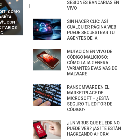
SESIONES BANCARIAS EN
VIVO
CKERS
13 TÉCNICAS
CÓMO LOS HACKERS
OTPS Y
RIDÍCULAMENTE FÁCILES
MANIPULAN GITHUB
SIN HACER CLIC: ASÍ
LES SIN
PARA HACKEAR Y EXPLOTAR
COPILOT DENTRO DE VS C
CUALQUIER PÁGINA WEB
INCREÍBLE
NAVEGADORES DE IA
PUEDE SECUESTRAR TU
IM BOXES”
AGÉNTICA
AGENTES DE IA
MUTACIÓN EN VIVO DE
CÓDIGO MALICIOSO:
CÓMO LA IA GENERA
VARIANTES EVASIVAS DE
MALWARE
RANSOMWARE EN EL
MARKETPLACE DE
MICROSOFT – ¿ESTÁ
SEGURO TU EDITOR DE
CÓDIGO?
¿UN VIRUS QUE EL EDR NO
PUEDE VER? ¡ASÍ TE ESTÁN
HACKEANDO AHORA!