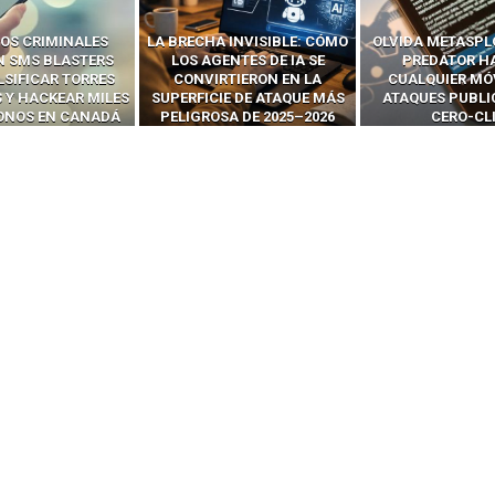
 INVISIBLE: CÓMO
OLVIDA METASPLOIT: CÓMO
CÓMO LOS HA
ENTES DE IA SE
PREDATOR HACKEA
INTERCEPTAN 
RTIERON EN LA
CUALQUIER MÓVIL CON
LLAMADAS MÓVI
IE DE ATAQUE MÁS
ATAQUES PUBLICITARIOS
‘HACKEAR’ — EL 
SA DE 2025–2026
CERO-CLIC
PODER DE LOS S