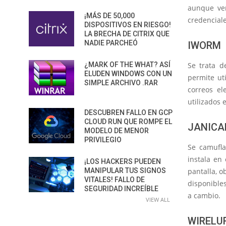
aunque ver
¡MÁS DE 50,000
credenciale
DISPOSITIVOS EN RIESGO!
LA BRECHA DE CITRIX QUE
NADIE PARCHEÓ
IWORM
¿MARK OF THE WHAT? ASÍ
Se trata 
ELUDEN WINDOWS CON UN
permite uti
SIMPLE ARCHIVO .RAR
correos el
utilizados 
DESCUBREN FALLO EN GCP
CLOUD RUN QUE ROMPE EL
JANICA
MODELO DE MENOR
PRIVILEGIO
Se camufla
instala en
¡LOS HACKERS PUEDEN
MANIPULAR TUS SIGNOS
pantalla, 
VITALES! FALLO DE
disponibles
SEGURIDAD INCREÍBLE
a cambio.
VIEW ALL
WIRELU