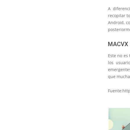
A diferenc
recopilar t
Android, co
posteriorm
MACVX
Este no es 
los usuari
emergentes
que muchas
Fuente:htt