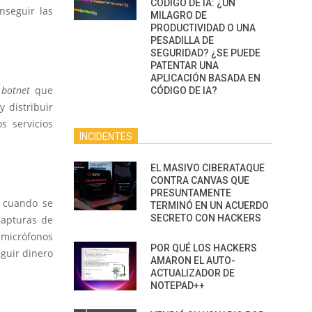
CÓDIGO DE IA: ¿UN
nseguir las
MILAGRO DE
PRODUCTIVIDAD O UNA
PESADILLA DE
SEGURIDAD? ¿SE PUEDE
PATENTAR UNA
APLICACIÓN BASADA EN
a
botnet
que
CÓDIGO DE IA?
y distribuir
s servicios
INCIDENTES
EL MASIVO CIBERATAQUE
CONTRA CANVAS QUE
PRESUNTAMENTE
y cuando se
TERMINÓ EN UN ACUERDO
SECRETO CON HACKERS
capturas de
 micrófonos
POR QUÉ LOS HACKERS
eguir dinero
AMARON EL AUTO-
ACTUALIZADOR DE
NOTEPAD++