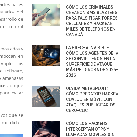
entes
pases
CÓMO LOS CRIMINALES
suarios del
CREARON SMS BLASTERS
PARA FALSIFICAR TORRES
sarrollo de
CELULARES Y HACKEAR
 el control
MILES DE TELÉFONOS EN
CANADÁ
LA BRECHA INVISIBLE:
imos años y
CÓMO LOS AGENTES DE IA
embocan en
SE CONVIRTIERON EN LA
 Apple. Los
SUPERFICIE DE ATAQUE
MÁS PELIGROSA DE 2025–
e software,
2026
de amenazas
ace
, aunque
OLVIDA METASPLOIT:
para evitar
CÓMO PREDATOR HACKEA
CUALQUIER MÓVIL CON
ATAQUES PUBLICITARIOS
CERO-CLIC
ivos que se
a mordida.
CÓMO LOS HACKERS
INTERCEPTAN OTPS Y
LLAMADAS MÓVILES SIN