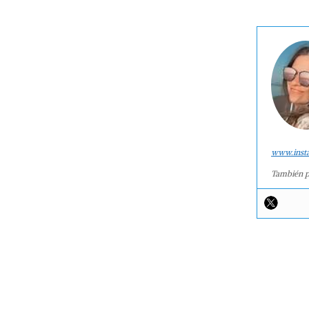
www.inst
También p