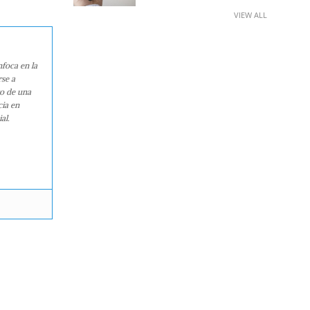
VIEW ALL
nfoca en la
rse a
ro de una
cia en
al.