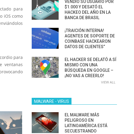
VENDIÓ SU USUARIO POR
$1.000 Y DESATÓ EL
ectado para
HACKEO DEL AÑO EN LA
nto iOS como
BANCA DE BRASIL
 enviándolos
¡TRAICIÓN INTERNA!
AGENTES DE SOPORTE DE
COINBASE HACKEARON
DATOS DE CLIENTES”
ncordio para
EL HACKER SE DELATÓ A SÍ
de ventanas
MISMO CON UNA
BÚSQUEDA EN GOOGLE –
 provocando
¡NO VAS A CREERLO!
VIEW ALL
MALWARE - VIRUS
EL MALWARE MÁS
PELIGROSO EN
LATINOAMÉRICA ESTÁ
SECUESTRANDO