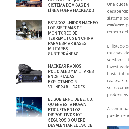
DESPUÉS DE QUE EL
Una
cuota
SISTEMA DE VISAS EN
LÍNEA FUERA HACKEADO
desapercib
sistema op
ESTADOS UNIDOS HACKEO
malware
p
LOS SISTEMAS DE
remoto del
MONITOREO DE
TERREMOTOS EN CHINA
PARA ESPIAR BASES
El listado
MILITARES
muchas de
SUBTERRÁNEAS
versiones 
HACKEAR RADIOS
investigad
POLICIALES Y MILITARES
hasta tal 
ENCRIPTADAS
reales. El
EXPLOTANDO 5
VULNERABILIDADES
se recomie
problemas 
EL GOBIERNO DE EE. UU.
QUIERE ESTA NUEVA
A continua
ETIQUETA EN LOS
DISPOSITIVOS IOT
pueden enc
SEGUROS O QUIERE
DESALENTAR EL USO DE