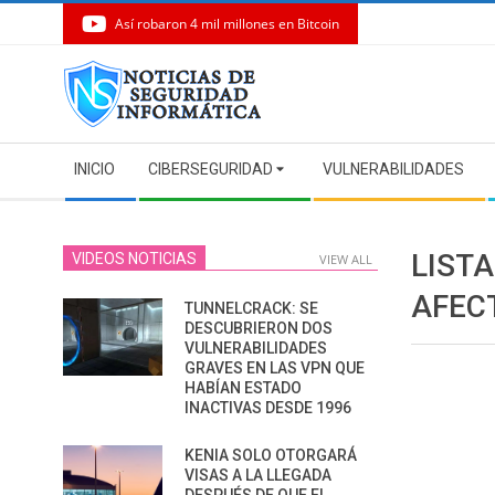
Así robaron 4 mil millones en Bitcoin
Skip
to
content
Secondary
INICIO
CIBERSEGURIDAD
VULNERABILIDADES
Navigation
Menu
LIST
VIDEOS NOTICIAS
VIEW ALL
AFEC
TUNNELCRACK: SE
DESCUBRIERON DOS
VULNERABILIDADES
GRAVES EN LAS VPN QUE
HABÍAN ESTADO
INACTIVAS DESDE 1996
KENIA SOLO OTORGARÁ
VISAS A LA LLEGADA