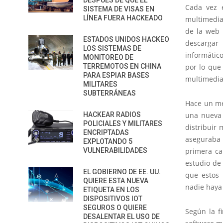
DESPUÉS DE QUE EL
Cada vez 
SISTEMA DE VISAS EN
LÍNEA FUERA HACKEADO
multimedia
de la web 
ESTADOS UNIDOS HACKEO
descargar 
LOS SISTEMAS DE
informátic
MONITOREO DE
TERREMOTOS EN CHINA
por lo que
PARA ESPIAR BASES
multimedia
MILITARES
SUBTERRÁNEAS
Hace un me
HACKEAR RADIOS
una nueva 
POLICIALES Y MILITARES
distribuir
ENCRIPTADAS
aseguraba 
EXPLOTANDO 5
VULNERABILIDADES
primera ca
estudio de
EL GOBIERNO DE EE. UU.
que estos 
QUIERE ESTA NUEVA
nadie haya 
ETIQUETA EN LOS
DISPOSITIVOS IOT
SEGUROS O QUIERE
Según la f
DESALENTAR EL USO DE