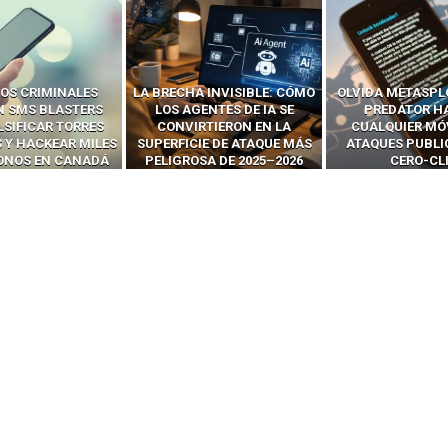
OS CRIMINALES
LA BRECHA INVISIBLE: CÓMO
OLVIDA METASPL
N SMS BLASTERS
LOS AGENTES DE IA SE
PREDATOR H
LSIFICAR TORRES
CONVIRTIERON EN LA
CUALQUIER MÓ
 Y HACKEAR MILES
SUPERFICIE DE ATAQUE MÁS
ATAQUES PUBLI
FONOS EN CANADÁ
PELIGROSA DE 2025–2026
CERO-CL