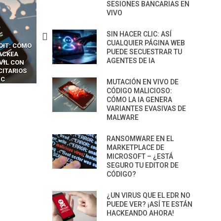
SESIONES BANCARIAS EN
VIVO
SIN HACER CLIC: ASÍ
CUALQUIER PÁGINA WEB
OIT: CÓMO
CÓMO LOS HACKERS
13 TÉCNICAS
PUEDE SECUESTRAR TU
ACKEA
INTERCEPTAN OTPS Y
RIDÍCULAMENTE FÁCILE
AGENTES DE IA
VIL CON
LLAMADAS MÓVILES SIN
PARA HACKEAR Y EXPLO
CITARIOS
‘HACKEAR’ — EL INCREÍBLE
NAVEGADORES DE IA
IC
PODER DE LOS SIM BOXES”
AGÉNTICA
MUTACIÓN EN VIVO DE
CÓDIGO MALICIOSO:
CÓMO LA IA GENERA
VARIANTES EVASIVAS DE
MALWARE
RANSOMWARE EN EL
MARKETPLACE DE
MICROSOFT – ¿ESTÁ
SEGURO TU EDITOR DE
CÓDIGO?
¿UN VIRUS QUE EL EDR NO
PUEDE VER? ¡ASÍ TE ESTÁN
HACKEANDO AHORA!