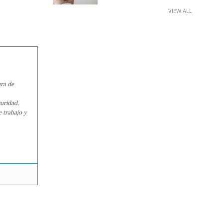
VIEW ALL
ura de
guridad,
e trabajo y