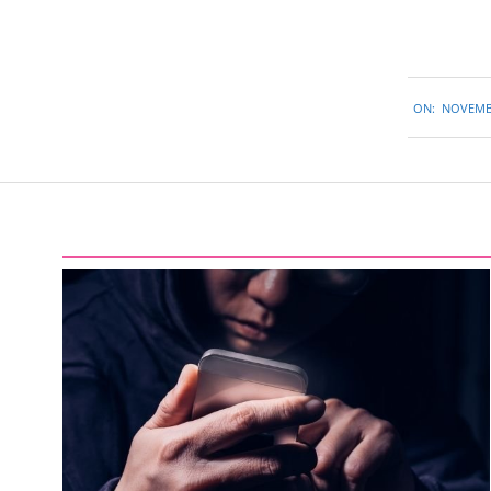
2015-
ON:
NOVEMBE
11-
26