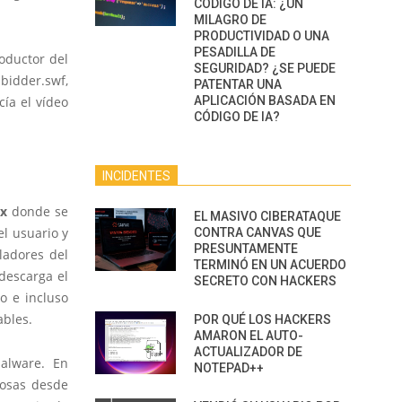
CÓDIGO DE IA: ¿UN
MILAGRO DE
PRODUCTIVIDAD O UNA
PESADILLA DE
oductor del
SEGURIDAD? ¿SE PUEDE
bidder.swf,
PATENTAR UNA
cía el vídeo
APLICACIÓN BASADA EN
CÓDIGO DE IA?
INCIDENTES
px
donde se
EL MASIVO CIBERATAQUE
l usuario y
CONTRA CANVAS QUE
PRESUNTAMENTE
ladores del
TERMINÓ EN UN ACUERDO
 descarga el
SECRETO CON HACKERS
o e incluso
ables.
POR QUÉ LOS HACKERS
AMARON EL AUTO-
ACTUALIZADOR DE
malware. En
NOTEPAD++
osas desde