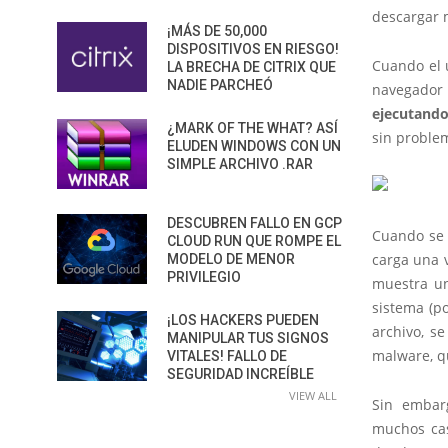
descargar m
¡MÁS DE 50,000
DISPOSITIVOS EN RIESGO!
Cuando el 
LA BRECHA DE CITRIX QUE
NADIE PARCHEÓ
navegador 
ejecutando
¿MARK OF THE WHAT? ASÍ
sin proble
ELUDEN WINDOWS CON UN
SIMPLE ARCHIVO .RAR
DESCUBREN FALLO EN GCP
Cuando se i
CLOUD RUN QUE ROMPE EL
carga una 
MODELO DE MENOR
PRIVILEGIO
muestra un
sistema (po
¡LOS HACKERS PUEDEN
archivo, s
MANIPULAR TUS SIGNOS
malware, qu
VITALES! FALLO DE
SEGURIDAD INCREÍBLE
VIEW ALL
Sin embarg
muchos cas