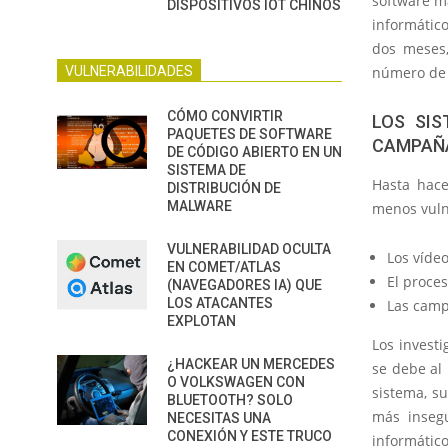
software m
DISPOSITIVOS IOT CHINOS
informátic
dos meses
VULNERABILIDADES
número de 
CÓMO CONVIRTIR
LOS SIS
PAQUETES DE SOFTWARE
CAMPAÑA
DE CÓDIGO ABIERTO EN UN
SISTEMA DE
Hasta hace
DISTRIBUCIÓN DE
MALWARE
menos vuln
VULNERABILIDAD OCULTA
Los víde
EN COMET/ATLAS
El proce
(NAVEGADORES IA) QUE
LOS ATACANTES
Las camp
EXPLOTAN
Los invest
¿HACKEAR UN MERCEDES
se debe al
O VOLKSWAGEN CON
sistema, s
BLUETOOTH? SOLO
más insegu
NECESITAS UNA
CONEXIÓN Y ESTE TRUCO
informátic