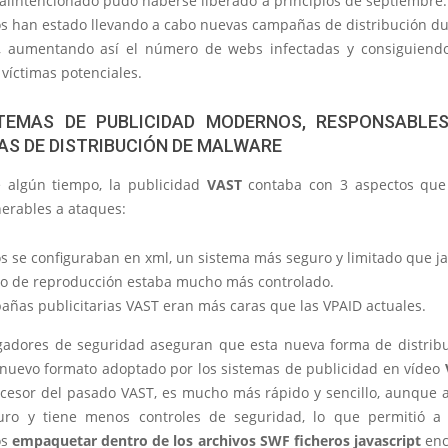
alintencionado pudo haberse liberado a principios de septiembre. 
os han estado llevando a cabo nuevas campañas de distribución du
, aumentando así el número de webs infectadas y consiguiend
víctimas potenciales.
TEMAS DE PUBLICIDAD MODERNOS, RESPONSABLE
S DE DISTRIBUCIÓN DE MALWARE
 algún tiempo, la publicidad
VAST
contaba con 3 aspectos que 
erables a ataques:
os se configuraban en xml, un sistema más seguro y limitado que ja
so de reproducción estaba mucho más controlado.
añas publicitarias VAST eran más caras que las VPAID actuales.
igadores de seguridad aseguran que esta nueva forma de distrib
 nuevo formato adoptado por los sistemas de publicidad en vídeo
ucesor del pasado VAST, es mucho más rápido y sencillo, aunque 
ro y tiene menos controles de seguridad, lo que permitió a 
os
empaquetar dentro de los archivos SWF ficheros javascript
enc