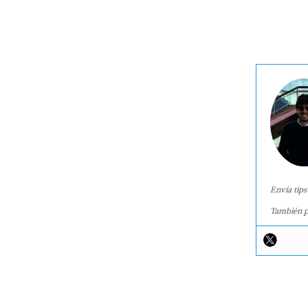
Envía tips
También p