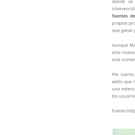
donde se e
intervenci
fuentes de
propios pr
que ganar p
Aunque Mal
esta nueva
este número
Por suerte
webs que n
una extensi
los usuario
Fuente:htt