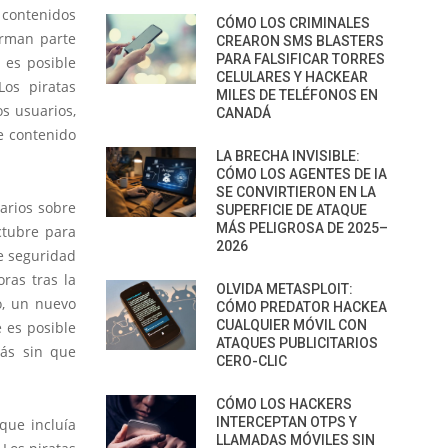
contenidos
CÓMO LOS CRIMINALES
orman parte
CREARON SMS BLASTERS
PARA FALSIFICAR TORRES
 es posible
CELULARES Y HACKEAR
Los piratas
MILES DE TELÉFONOS EN
s usuarios,
CANADÁ
e contenido
LA BRECHA INVISIBLE:
CÓMO LOS AGENTES DE IA
SE CONVIRTIERON EN LA
arios sobre
SUPERFICIE DE ATAQUE
MÁS PELIGROSA DE 2025–
ctubre para
2026
e seguridad
ras tras la
OLVIDA METASPLOIT:
o, un nuevo
CÓMO PREDATOR HACKEA
CUALQUIER MÓVIL CON
 es posible
ATAQUES PUBLICITARIOS
más sin que
CERO-CLIC
CÓMO LOS HACKERS
INTERCEPTAN OTPS Y
 que incluía
LLAMADAS MÓVILES SIN