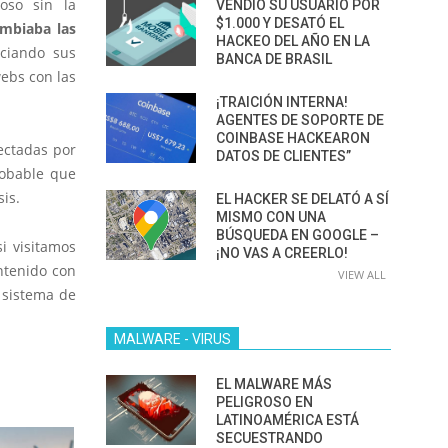
ioso sin la
VENDIÓ SU USUARIO POR
$1.000 Y DESATÓ EL
mbiaba las
HACKEO DEL AÑO EN LA
nciando sus
BANCA DE BRASIL
ebs con las
¡TRAICIÓN INTERNA!
AGENTES DE SOPORTE DE
COINBASE HACKEARON
ectadas por
DATOS DE CLIENTES”
robable que
is.
EL HACKER SE DELATÓ A SÍ
MISMO CON UNA
BÚSQUEDA EN GOOGLE –
i visitamos
¡NO VAS A CREERLO!
ntenido con
VIEW ALL
l sistema de
MALWARE - VIRUS
EL MALWARE MÁS
PELIGROSO EN
LATINOAMÉRICA ESTÁ
SECUESTRANDO