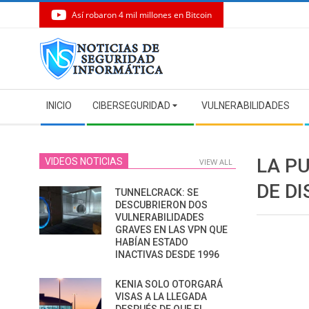
Así robaron 4 mil millones en Bitcoin
Skip
to
content
Secondary
INICIO
CIBERSEGURIDAD
VULNERABILIDADES
Navigation
Menu
LA P
VIDEOS NOTICIAS
VIEW ALL
DE D
TUNNELCRACK: SE
DESCUBRIERON DOS
VULNERABILIDADES
GRAVES EN LAS VPN QUE
HABÍAN ESTADO
INACTIVAS DESDE 1996
KENIA SOLO OTORGARÁ
VISAS A LA LLEGADA