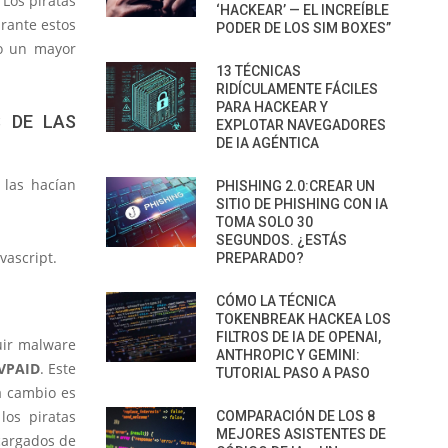
Los piratas
‘HACKEAR’ — EL INCREÍBLE
rante estos
PODER DE LOS SIM BOXES”
o un mayor
13 TÉCNICAS
RIDÍCULAMENTE FÁCILES
PARA HACKEAR Y
S DE LAS
EXPLOTAR NAVEGADORES
DE IA AGÉNTICA
las hacían
PHISHING 2.0:CREAR UN
SITIO DE PHISHING CON IA
TOMA SOLO 30
SEGUNDOS. ¿ESTÁS
vascript.
PREPARADO?
CÓMO LA TÉCNICA
TOKENBREAK HACKEA LOS
FILTROS DE IA DE OPENAI,
uir malware
ANTHROPIC Y GEMINI:
VPAID
. Este
TUTORIAL PASO A PASO
a cambio es
los piratas
COMPARACIÓN DE LOS 8
MEJORES ASISTENTES DE
argados de