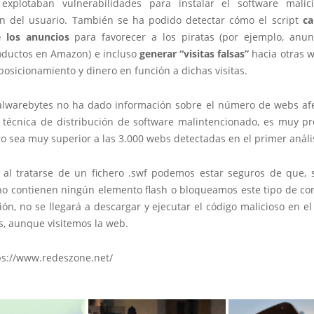
xplotaban vulnerabilidades para instalar el software malic
ón del usuario. También se ha podido detectar cómo el script
ca
 los anuncios
para favorecer a los piratas (por ejemplo, anu
oductos en Amazon) e incluso
generar “visitas falsas”
hacia otras w
osicionamiento y dinero en función a dichas visitas.
warebytes no ha dado información sobre el número de webs af
 técnica de distribución de software malintencionado, es muy p
 sea muy superior a las 3.000 webs detectadas en el primer anális
, al tratarse de un fichero .swf podemos estar seguros de que, s
o contienen ningún elemento flash o bloqueamos este tipo de co
ón, no se llegará a descargar y ejecutar el código malicioso en e
s, aunque visitemos la web.
ps://www.redeszone.net/