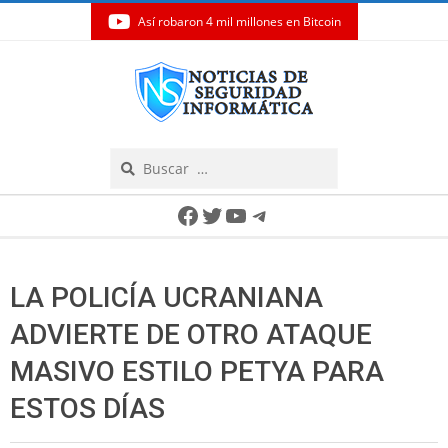
Así robaron 4 mil millones en Bitcoin
Skip
to
content
Search
Secondary
Facebook
Twitter
YouTube
Telegram
Navigation
Menu
LA POLICÍA UCRANIANA
ADVIERTE DE OTRO ATAQUE
MASIVO ESTILO PETYA PARA
ESTOS DÍAS