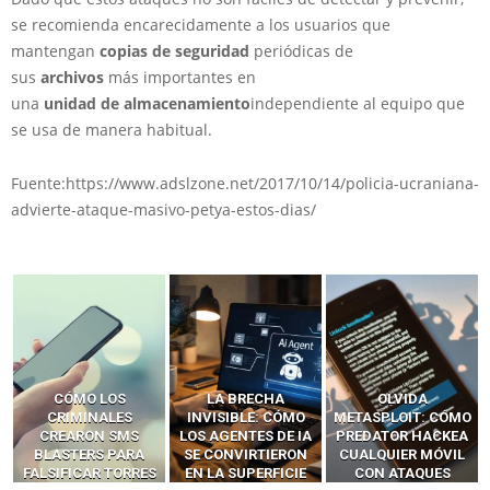
se recomienda encarecidamente a los usuarios que
mantengan
copias de seguridad
periódicas de
sus
archivos
más importantes en
una
unidad
de
almacenamiento
independiente al equipo que
se usa de manera habitual.
Fuente:https://www.adslzone.net/2017/10/14/policia-ucraniana-
advierte-ataque-masivo-petya-estos-dias/
LA BRECHA
OLVIDA
CÓMO LOS HACKERS
INVISIBLE: CÓMO
METASPLOIT: CÓMO
INTERCEPTAN OTPS
LOS AGENTES DE IA
PREDATOR HACKEA
Y LLAMADAS
SE CONVIRTIERON
CUALQUIER MÓVIL
MÓVILES SIN
EN LA SUPERFICIE
CON ATAQUES
‘HACKEAR’ — EL