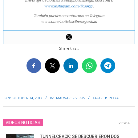
Envía tips de noticias a info@noticiasseguridad.com o
www.instagram.com/iicsorg/
.
También puedes encontrarnos en Telegram
www.t.me/noticiasciberseguridad
Share this...
2017-
ON:
OCTOBER 14, 2017
IN:
MALWARE - VIRUS
TAGGED:
PETYA
10-
14
VIDEOS NOTICIAS
VIEW ALL
TUNNELCRACK: SE DESCUBRIERON DOS