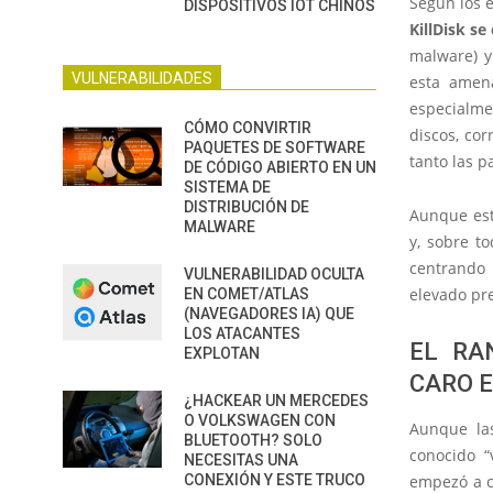
Según los 
DISPOSITIVOS IOT CHINOS
KillDisk se
malware) y
VULNERABILIDADES
esta amena
especialme
CÓMO CONVIRTIR
discos, cor
PAQUETES DE SOFTWARE
tanto las p
DE CÓDIGO ABIERTO EN UN
SISTEMA DE
DISTRIBUCIÓN DE
Aunque est
MALWARE
y, sobre to
centrando 
VULNERABILIDAD OCULTA
elevado pre
EN COMET/ATLAS
(NAVEGADORES IA) QUE
LOS ATACANTES
EL RA
EXPLOTAN
CARO E
¿HACKEAR UN MERCEDES
O VOLKSWAGEN CON
Aunque la
BLUETOOTH? SOLO
conocido “
NECESITAS UNA
CONEXIÓN Y ESTE TRUCO
empezó a ci