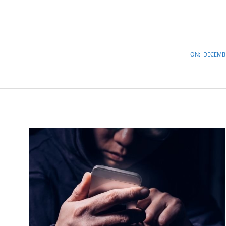
2016-
ON:
DECEMBE
12-
29