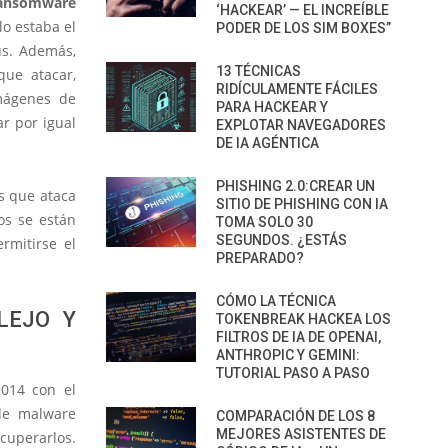
ransomware
‘HACKEAR’ — EL INCREÍBLE
lo estaba el
PODER DE LOS SIM BOXES”
us. Además,
13 TÉCNICAS
que atacar,
RIDÍCULAMENTE FÁCILES
imágenes de
PARA HACKEAR Y
ar por igual
EXPLOTAR NAVEGADORES
DE IA AGÉNTICA
PHISHING 2.0:CREAR UN
s que ataca
SITIO DE PHISHING CON IA
cos se están
TOMA SOLO 30
SEGUNDOS. ¿ESTÁS
rmitirse el
PREPARADO?
CÓMO LA TÉCNICA
LEJO Y
TOKENBREAK HACKEA LOS
FILTROS DE IA DE OPENAI,
ANTHROPIC Y GEMINI:
TUTORIAL PASO A PASO
014 con el
 de malware
COMPARACIÓN DE LOS 8
MEJORES ASISTENTES DE
ecuperarlos.