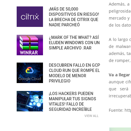
Además, a 
¡MÁS DE 50,000
peligrosida
DISPOSITIVOS EN RIESGO!
mercado y 
LA BRECHA DE CITRIX QUE
de los dato
NADIE PARCHEÓ
¿MARK OF THE WHAT? ASÍ
A lo largo
ELUDEN WINDOWS CON UN
de malware
SIMPLE ARCHIVO .RAR
además, ta
de romper,
DESCUBREN FALLO EN GCP
CLOUD RUN QUE ROMPE EL
Va a llega
MODELO DE MENOR
PRIVILEGIO
aunque cifr
que será 
¡LOS HACKERS PUEDEN
irrecuperab
MANIPULAR TUS SIGNOS
VITALES! FALLO DE
SEGURIDAD INCREÍBLE
Fuente: ht
VIEW ALL