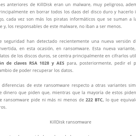
nes anteriores de KillDisk eran un malware, muy peligroso, ade
rincipalmente en borrar todos los daos del disco duro y hacerlo i
o, cada vez son más los piratas informáticos que se suman a 
 y, los responsables de este malware, no iban a ser menos.
e seguridad han detectado recientemente una nueva versión 
vertida, en esta ocasión, en ransomware. Esta nueva variante
datos de los discos duros, se centra principalmente en cifrarlos uti
ón de claves RSA 1028 y AES
para, posteriormente, pedir el 
cambio de poder recuperar los datos.
 diferencias de este ransomware respecto a otras variantes simi
e dinero que piden que, mientras que la mayoría de estos pide
ste ransomware pide ni más ni menos de
222 BTC,
lo que equiva
ros.