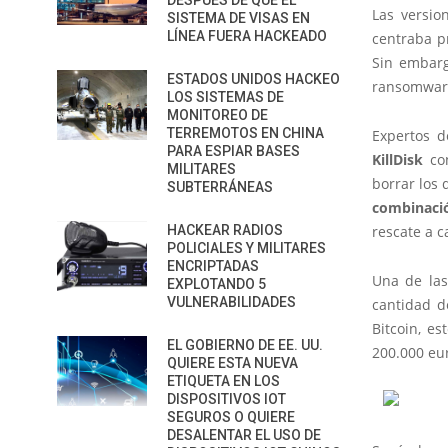
DESPUÉS DE QUE EL
Las versio
SISTEMA DE VISAS EN
LÍNEA FUERA HACKEADO
centraba p
Sin embarg
ESTADOS UNIDOS HACKEO
ransomware
LOS SISTEMAS DE
MONITOREO DE
TERREMOTOS EN CHINA
Expertos d
PARA ESPIAR BASES
KillDisk
con
MILITARES
borrar los 
SUBTERRÁNEAS
combinaci
HACKEAR RADIOS
rescate a 
POLICIALES Y MILITARES
ENCRIPTADAS
Una de las
EXPLOTANDO 5
VULNERABILIDADES
cantidad d
Bitcoin, e
EL GOBIERNO DE EE. UU.
200.000 eu
QUIERE ESTA NUEVA
ETIQUETA EN LOS
DISPOSITIVOS IOT
SEGUROS O QUIERE
DESALENTAR EL USO DE