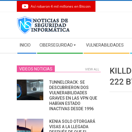
Así robaron 4 mil millones en Bitcoin
Skip
to
content
Secondary
INICIO
CIBERSEGURIDAD
VULNERABILIDADES
Navigation
Menu
KILL
VIDEOS NOTICIAS
VIEW ALL
222 
TUNNELCRACK: SE
DESCUBRIERON DOS
VULNERABILIDADES
GRAVES EN LAS VPN QUE
HABÍAN ESTADO
INACTIVAS DESDE 1996
KENIA SOLO OTORGARÁ
VISAS A LA LLEGADA