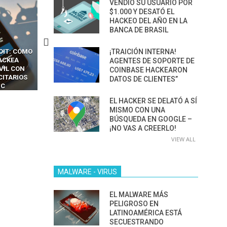
VENDIÓ SU USUARIO POR
$1.000 Y DESATÓ EL
HACKEO DEL AÑO EN LA
BANCA DE BRASIL
OIT: CÓMO
CÓMO LOS HACKERS
¡TRAICIÓN INTERNA!
13 TÉCNICAS
ACKEA
INTERCEPTAN OTPS Y
RIDÍCULAMENTE FÁCILE
AGENTES DE SOPORTE DE
VIL CON
LLAMADAS MÓVILES SIN
PARA HACKEAR Y EXPLO
COINBASE HACKEARON
CITARIOS
‘HACKEAR’ — EL INCREÍBLE
NAVEGADORES DE IA
DATOS DE CLIENTES”
IC
PODER DE LOS SIM BOXES”
AGÉNTICA
EL HACKER SE DELATÓ A SÍ
MISMO CON UNA
BÚSQUEDA EN GOOGLE –
¡NO VAS A CREERLO!
VIEW ALL
MALWARE - VIRUS
EL MALWARE MÁS
PELIGROSO EN
LATINOAMÉRICA ESTÁ
SECUESTRANDO