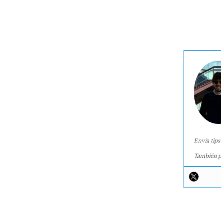
Envía tips
También p