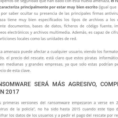
expertos de seguridad que han dado con esta nueva amenaza,
el 
 caracteriza principalmente por estar muy bien escrito
(igual que 
 por saber ocultar su presencia de las principales firmas antivir
za tiene muy bien especificados los tipos de archivos a los 
nte documentos, bases de datos, ficheros de código fuente, 
reos electrónicos y archivos multimedia. Además, es capaz de cifr
articiones locales como las unidades de red.
a amenaza puede afectar a cualquier usuario, viendo los formato
do, el precio del rescate, está claro que estos piratas informáti
en medianas y grandes empresas, ya que solo estas podrían pe
cio de esta clave.
NSOMWARE SERÁ MÁS AGRESIVO, COMP
N 2017
s primeras versiones del ransomware empezaron a verse en 2
virus de la policía”, no ha sido hasta 2015 cuando este tipo
frar los datos de los usuarios y a pedir el pago del rescate por r