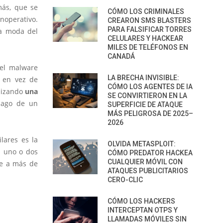
más, que se
CÓMO LOS CRIMINALES
noperativo.
CREARON SMS BLASTERS
PARA FALSIFICAR TORRES
la moda del
CELULARES Y HACKEAR
MILES DE TELÉFONOS EN
CANADÁ
del malware
LA BRECHA INVISIBLE:
, en vez de
CÓMO LOS AGENTES DE IA
lizando
una
SE CONVIRTIERON EN LA
pago de un
SUPERFICIE DE ATAQUE
MÁS PELIGROSA DE 2025–
2026
lares es la
OLVIDA METASPLOIT:
n uno o dos
CÓMO PREDATOR HACKEA
CUALQUIER MÓVIL CON
le a más de
ATAQUES PUBLICITARIOS
CERO-CLIC
CÓMO LOS HACKERS
INTERCEPTAN OTPS Y
LLAMADAS MÓVILES SIN