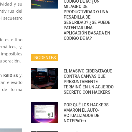
CÓDIGO DE IA: ¿UN
ividad y su
MILAGRO DE
ntivirus del
PRODUCTIVIDAD O UNA
PESADILLA DE
l secuestro
SEGURIDAD? ¿SE PUEDE
PATENTAR UNA
APLICACIÓN BASADA EN
CÓDIGO DE IA?
e este tipo
máticos, y,
 imposibles
INCIDENTES
cuperación.
EL MASIVO CIBERATAQUE
 KillDisk
y,
CONTRA CANVAS QUE
PRESUNTAMENTE
 tan elevado
TERMINÓ EN UN ACUERDO
o de forma
SECRETO CON HACKERS
POR QUÉ LOS HACKERS
AMARON EL AUTO-
ACTUALIZADOR DE
NOTEPAD++