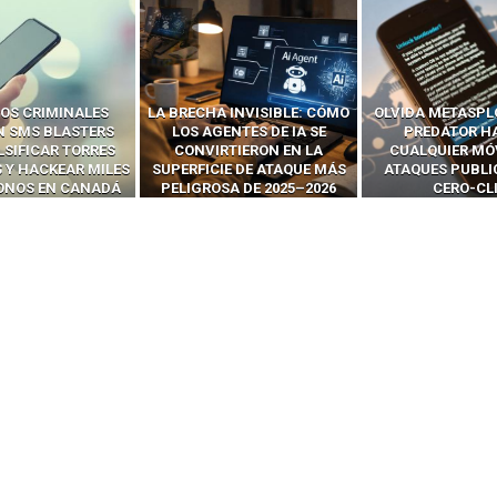
OS CRIMINALES
LA BRECHA INVISIBLE: CÓMO
OLVIDA METASPL
N SMS BLASTERS
LOS AGENTES DE IA SE
PREDATOR H
LSIFICAR TORRES
CONVIRTIERON EN LA
CUALQUIER MÓ
 Y HACKEAR MILES
SUPERFICIE DE ATAQUE MÁS
ATAQUES PUBLI
FONOS EN CANADÁ
PELIGROSA DE 2025–2026
CERO-CL