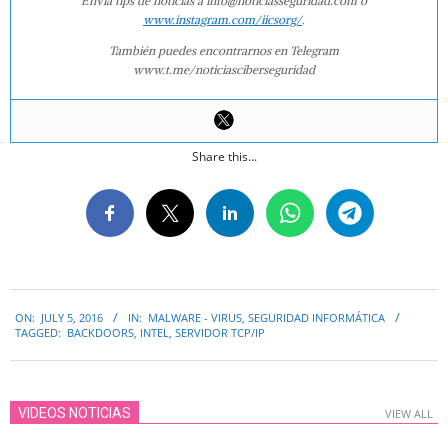
Envía tips de noticias a info@noticiasseguridad.com o
www.instagram.com/iicsorg/
.
También puedes encontrarnos en Telegram
www.t.me/noticiasciberseguridad
Share this...
2016-
ON:
JULY 5, 2016
IN:
MALWARE - VIRUS
,
SEGURIDAD INFORMÁTICA
07-
TAGGED:
BACKDOORS
,
INTEL
,
SERVIDOR TCP/IP
05
VIDEOS NOTICIAS
VIEW ALL