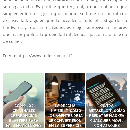
se niega a ello. Es posible que tenga algo que ocultar, o que
simplemente no le gusta que, aunque se firme un contrato de
exclusividad, alguien pueda acceder a todo el código de su
hardware, ya que en ocasiones es mejor sobrevivir a rumores
que hacer pública la propiedad intelectual que, día a día, te da
de comer.
Fuente:https://www.redeszone.net/
LA BRECHA
OLVIDA
CÓMO LOS HACKERS
INVISIBLE: CÓMO
METASPLOIT: CÓMO
INTERCEPTAN OTPS
LOS AGENTES DE IA
PREDATOR HACKEA
Y LLAMADAS
SE CONVIRTIERON
CUALQUIER MÓVIL
MÓVILES SIN
EN LA SUPERFICIE
CON ATAQUES
‘HACKEAR’ — EL