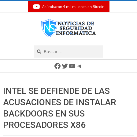
Así robaron 4 mil millones en Bitcoin
Skip
to
content
Search
Secondary
Facebook
Twitter
YouTube
Telegram
Navigation
Menu
INTEL SE DEFIENDE DE LAS
ACUSACIONES DE INSTALAR
BACKDOORS EN SUS
PROCESADORES X86