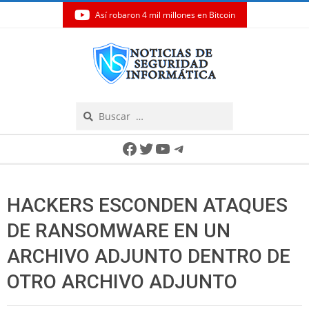
Así robaron 4 mil millones en Bitcoin
Skip
to
content
Search
Secondary
Facebook
Twitter
YouTube
Telegram
Navigation
Menu
HACKERS ESCONDEN ATAQUES
DE RANSOMWARE EN UN
ARCHIVO ADJUNTO DENTRO DE
OTRO ARCHIVO ADJUNTO