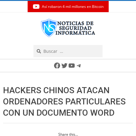
Así robaron 4 mil millones en Bitcoin
Skip
to
content
Search
Secondary
Facebook
Twitter
YouTube
Telegram
Navigation
Menu
HACKERS CHINOS ATACAN
ORDENADORES PARTICULARES
CON UN DOCUMENTO WORD
Share this...