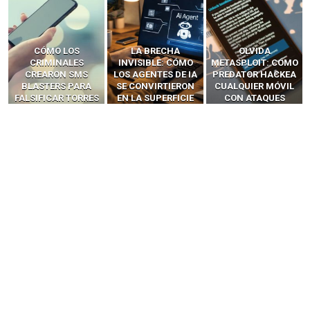
LA BRECHA
OLVIDA
CÓMO LOS HACKERS
INVISIBLE: CÓMO
METASPLOIT: CÓMO
INTERCEPTAN OTPS
LOS AGENTES DE IA
PREDATOR HACKEA
Y LLAMADAS
SE CONVIRTIERON
CUALQUIER MÓVIL
MÓVILES SIN
EN LA SUPERFICIE
CON ATAQUES
‘HACKEAR’ — EL
DE ATAQUE MÁS
PUBLICITARIOS
INCREÍBLE PODER DE
PELIGROSA DE
CERO-CLIC
LOS SIM BOXES”
2025–2026