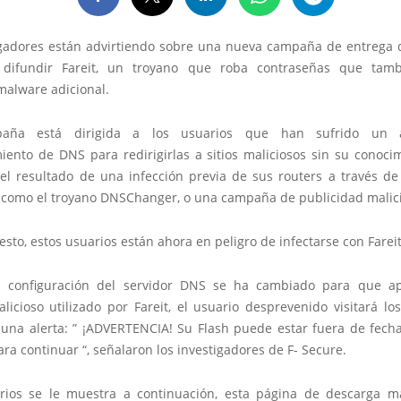
igadores están advirtiendo sobre una nueva campaña de entrega
a difundir Fareit, un troyano que roba contraseñas que tam
malware adicional.
paña está dirigida a los usuarios que han sufrido un 
ento de DNS para redirigirlas a sitios maliciosos sin su conocim
el resultado de una infección previa de sus routers a través d
, como el troyano DNSChanger, o una campaña de publicidad malic
esto, estos usuarios están ahora en peligro de infectarse con Fareit
a configuración del servidor DNS se ha cambiado para que a
licioso utilizado por Fareit, el usuario desprevenido visitará lo
 una alerta: ” ¡ADVERTENCIA! Su Flash puede estar fuera de fecha.
ara continuar “, señalaron los investigadores de F- Secure.
rios se le muestra a continuación, esta página de descarga ma