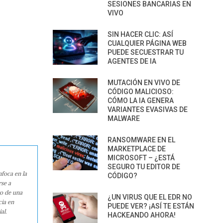
SESIONES BANCARIAS EN
VIVO
SIN HACER CLIC: ASÍ
CUALQUIER PÁGINA WEB
PUEDE SECUESTRAR TU
AGENTES DE IA
MUTACIÓN EN VIVO DE
CÓDIGO MALICIOSO:
CÓMO LA IA GENERA
VARIANTES EVASIVAS DE
MALWARE
RANSOMWARE EN EL
MARKETPLACE DE
MICROSOFT – ¿ESTÁ
SEGURO TU EDITOR DE
nfoca en la
CÓDIGO?
rse a
ro de una
¿UN VIRUS QUE EL EDR NO
cia en
PUEDE VER? ¡ASÍ TE ESTÁN
al.
HACKEANDO AHORA!