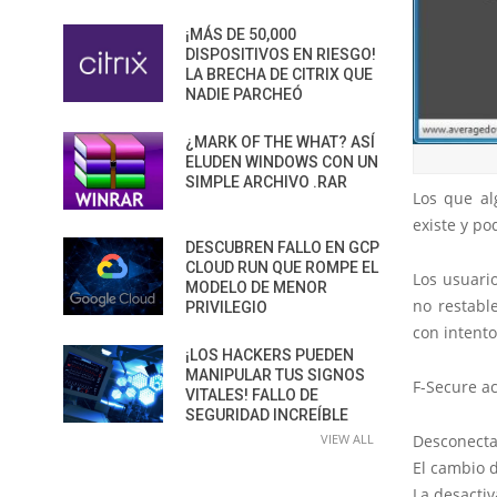
¡MÁS DE 50,000
DISPOSITIVOS EN RIESGO!
LA BRECHA DE CITRIX QUE
NADIE PARCHEÓ
¿MARK OF THE WHAT? ASÍ
ELUDEN WINDOWS CON UN
SIMPLE ARCHIVO .RAR
Los que al
existe y po
DESCUBREN FALLO EN GCP
CLOUD RUN QUE ROMPE EL
Los usuari
MODELO DE MENOR
no restabl
PRIVILEGIO
con intento
¡LOS HACKERS PUEDEN
MANIPULAR TUS SIGNOS
F-Secure a
VITALES! FALLO DE
SEGURIDAD INCREÍBLE
Desconectar
VIEW ALL
El cambio d
La desactiv