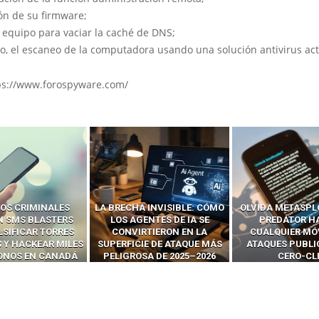
ón de su firmware;
l equipo para vaciar la caché de DNS;
mo, el escaneo de la computadora usando una solución antivirus act
ps://www.forospyware.com/
OS CRIMINALES
LA BRECHA INVISIBLE: CÓMO
OLVIDA METASPL
N SMS BLASTERS
LOS AGENTES DE IA SE
PREDATOR H
LSIFICAR TORRES
CONVIRTIERON EN LA
CUALQUIER MÓ
 Y HACKEAR MILES
SUPERFICIE DE ATAQUE MÁS
ATAQUES PUBLI
FONOS EN CANADÁ
PELIGROSA DE 2025–2026
CERO-CL