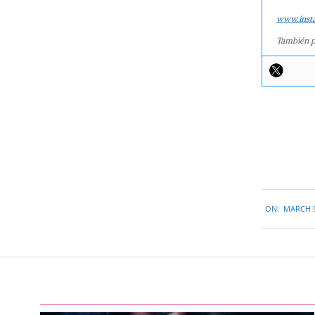
www.inst
También p
2015-
ON:
MARCH 9
03-
09