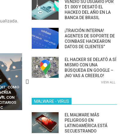
VENDIÓ SU USUARIO POR
$1.000 Y DESATÓ EL
HACKEO DEL AÑO EN LA
BANCA DE BRASIL
ualizada.
¡TRAICIÓN INTERNA!
AGENTES DE SOPORTE DE
COINBASE HACKEARON
DATOS DE CLIENTES”
EL HACKER SE DELATÓ A SÍ
MISMO CON UNA
BÚSQUEDA EN GOOGLE –
¡NO VAS A CREERLO!
VIEW ALL
OIT: CÓMO
CÓMO LOS HACKERS
13 TÉCNICAS
ACKEA
INTERCEPTAN OTPS Y
RIDÍCULAMENTE FÁCILE
VIL CON
LLAMADAS MÓVILES SIN
PARA HACKEAR Y EXPLO
MALWARE - VIRUS
CITARIOS
‘HACKEAR’ — EL INCREÍBLE
NAVEGADORES DE IA
IC
PODER DE LOS SIM BOXES”
AGÉNTICA
EL MALWARE MÁS
PELIGROSO EN
LATINOAMÉRICA ESTÁ
SECUESTRANDO