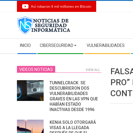
Así robaron 4 mil millones en Bitcoin
Skip
to
content
Secondary
INICIO
CIBERSEGURIDAD
VULNERABILIDADES
Navigation
Menu
FALS
VIDEOS NOTICIAS
VIEW ALL
PRO”
TUNNELCRACK: SE
DESCUBRIERON DOS
CONT
VULNERABILIDADES
GRAVES EN LAS VPN QUE
HABÍAN ESTADO
INACTIVAS DESDE 1996
KENIA SOLO OTORGARÁ
VISAS A LA LLEGADA