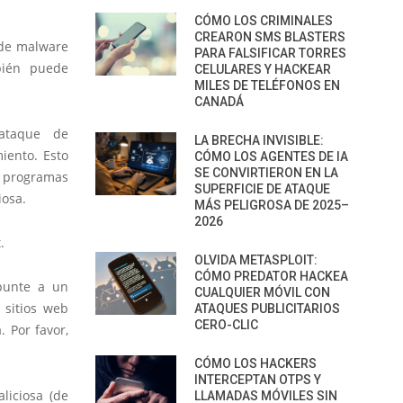
CÓMO LOS CRIMINALES
CREARON SMS BLASTERS
 de malware
PARA FALSIFICAR TORRES
bién puede
CELULARES Y HACKEAR
MILES DE TELÉFONOS EN
CANADÁ
ataque de
LA BRECHA INVISIBLE:
iento. Esto
CÓMO LOS AGENTES DE IA
SE CONVIRTIERON EN LA
e programas
SUPERFICIE DE ATAQUE
iosa.
MÁS PELIGROSA DE 2025–
2026
.
OLVIDA METASPLOIT:
CÓMO PREDATOR HACKEA
punte a un
CUALQUIER MÓVIL CON
s sitios web
ATAQUES PUBLICITARIOS
CERO-CLIC
 Por favor,
CÓMO LOS HACKERS
INTERCEPTAN OTPS Y
liciosa (de
LLAMADAS MÓVILES SIN