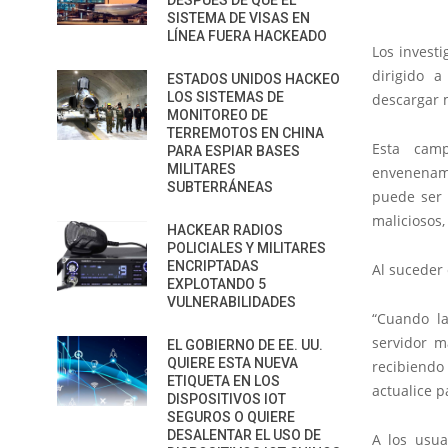
DESPUÉS DE QUE EL
SISTEMA DE VISAS EN
LÍNEA FUERA HACKEADO
Los invest
dirigido 
ESTADOS UNIDOS HACKEO
LOS SISTEMAS DE
descargar 
MONITOREO DE
TERREMOTOS EN CHINA
Esta cam
PARA ESPIAR BASES
MILITARES
envenenami
SUBTERRÁNEAS
puede ser 
maliciosos
HACKEAR RADIOS
POLICIALES Y MILITARES
ENCRIPTADAS
Al suceder 
EXPLOTANDO 5
VULNERABILIDADES
“Cuando l
servidor ma
EL GOBIERNO DE EE. UU.
QUIERE ESTA NUEVA
recibiendo
ETIQUETA EN LOS
actualice p
DISPOSITIVOS IOT
SEGUROS O QUIERE
DESALENTAR EL USO DE
A los usua