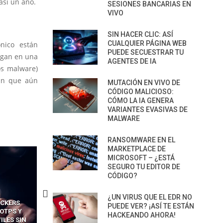
asi un año.
SESIONES BANCARIAS EN
VIVO
SIN HACER CLIC: ASÍ
CUALQUIER PÁGINA WEB
nico están
PUEDE SECUESTRAR TU
igan en una
AGENTES DE IA
os malware)
an que aún
MUTACIÓN EN VIVO DE
CÓDIGO MALICIOSO:
CÓMO LA IA GENERA
VARIANTES EVASIVAS DE
MALWARE
RANSOMWARE EN EL
MARKETPLACE DE
MICROSOFT – ¿ESTÁ
SEGURO TU EDITOR DE
CÓDIGO?
¿UN VIRUS QUE EL EDR NO
CAS
CÓMO LOS HACKERS
CÓMO LAVAR EL CEREBRO
PUEDE VER? ¡ASÍ TE ESTÁN
 FÁCILES
MANIPULAN GITHUB
LOS NAVEGADORES CON 
HACKEANDO AHORA!
 EXPLOTAR
COPILOT DENTRO DE VS CODE
PARA ROBAR SECRETO