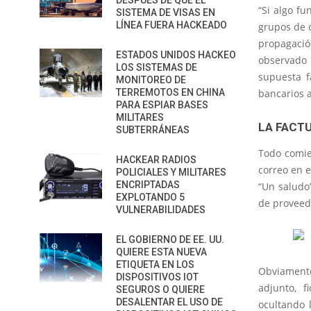
DESPUÉS DE QUE EL
“Si algo f
SISTEMA DE VISAS EN
LÍNEA FUERA HACKEADO
grupos de 
propagació
ESTADOS UNIDOS HACKEO
observado 
LOS SISTEMAS DE
supuesta f
MONITOREO DE
TERREMOTOS EN CHINA
bancarios 
PARA ESPIAR BASES
MILITARES
LA FACT
SUBTERRÁNEAS
Todo comie
HACKEAR RADIOS
correo en e
POLICIALES Y MILITARES
ENCRIPTADAS
“Un saludo
EXPLOTANDO 5
de proveed
VULNERABILIDADES
EL GOBIERNO DE EE. UU.
QUIERE ESTA NUEVA
ETIQUETA EN LOS
Obviamente,
DISPOSITIVOS IOT
adjunto, 
SEGUROS O QUIERE
DESALENTAR EL USO DE
ocultando 