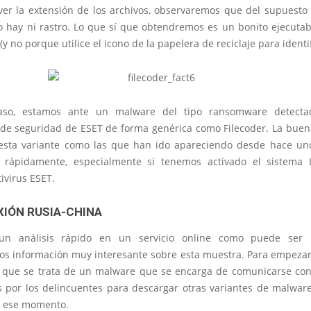
ver la extensión de los archivos, observaremos que del supuest
 hay ni rastro. Lo que sí que obtendremos es un bonito ejecuta
(y no porque utilice el icono de la papelera de reciclaje para identif
aso, estamos ante un malware del tipo ransomware detecta
 de seguridad de ESET de forma genérica como Filecoder. La buena
esta variante como las que han ido apareciendo desde hace un
 rápidamente, especialmente si tenemos activado el sistema 
ivirus ESET.
XIÓN RUSIA-CHINA
un análisis rápido en un servicio online como puede ser 
s información muy interesante sobre esta muestra. Para empeza
que se trata de un malware que se encarga de comunicarse con
s por los delincuentes para descargar otras variantes de malware
n ese momento.