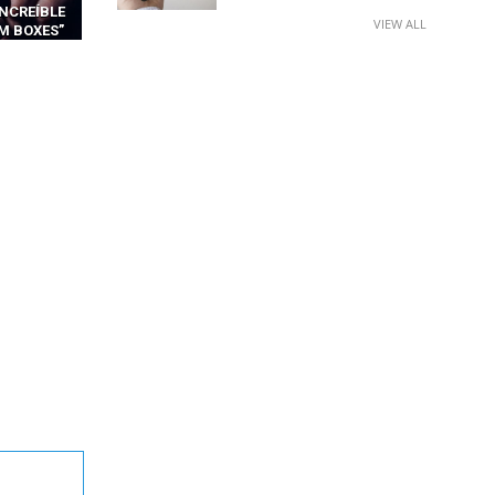
 DE IA
VIEW ALL
CA