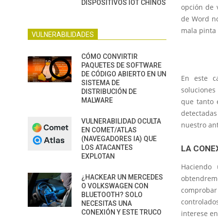
DISPOSITIVOS IOT CHINOS
opción de 
de Word no
mala pinta 
VULNERABILIDADES
CÓMO CONVIRTIR
PAQUETES DE SOFTWARE
DE CÓDIGO ABIERTO EN UN
En este c
SISTEMA DE
soluciones
DISTRIBUCIÓN DE
MALWARE
que tanto 
detectadas
VULNERABILIDAD OCULTA
nuestro ant
EN COMET/ATLAS
(NAVEGADORES IA) QUE
LOS ATACANTES
LA CONE
EXPLOTAN
Haciendo 
¿HACKEAR UN MERCEDES
obtendremo
O VOLKSWAGEN CON
comprobar 
BLUETOOTH? SOLO
controlado
NECESITAS UNA
CONEXIÓN Y ESTE TRUCO
interese e