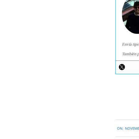
Envía tips
También p
2015-
ON:
NOVEMBE
11-
19