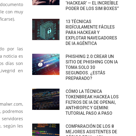
‘HACKEAR’ — EL INCREÍBLE
o documento
PODER DE LOS SIM BOXES”
ble con muy
icarse).
13 TÉCNICAS
RIDÍCULAMENTE FÁCILES
PARA HACKEAR Y
EXPLOTAR NAVEGADORES
DE IA AGÉNTICA
do por las
 noticia es
PHISHING 2.0:CREAR UN
SITIO DE PHISHING CON IA
os días son
TOMA SOLO 30
Livegrid en
SEGUNDOS. ¿ESTÁS
PREPARADO?
CÓMO LA TÉCNICA
TOKENBREAK HACKEA LOS
FILTROS DE IA DE OPENAI,
malwr.com,
ANTHROPIC Y GEMINI:
r, podremos
TUTORIAL PASO A PASO
 servidores
, según les
COMPARACIÓN DE LOS 8
MEJORES ASISTENTES DE