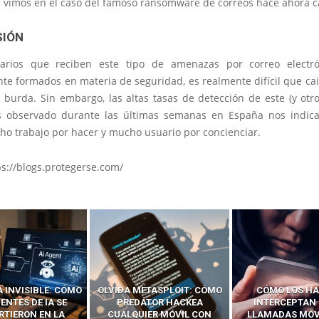
a vimos en el caso del famoso ransomware de correos hace ahora c
SIÓN
uarios que reciben este tipo de amenazas por correo electró
e formados en materia de seguridad, es realmente difícil que ca
 burda. Sin embargo, las altas tasas de detección de este (y otr
 observado durante las últimas semanas en España nos indic
o trabajo por hacer y mucho usuario por concienciar.
ps://blogs.protegerse.com/
ETASPLOIT: CÓMO
CÓMO LOS HACKERS
13 TÉCNI
ATOR HACKEA
INTERCEPTAN OTPS Y
RIDÍCULAMENTE
IER MÓVIL CON
LLAMADAS MÓVILES SIN
PARA HACKEAR Y