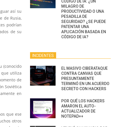
CÓDIGO DE IA: ¿UN
MILAGRO DE
guar así su
PRODUCTIVIDAD O UNA
PESADILLA DE
e de Rusia,
SEGURIDAD? ¿SE PUEDE
tes podrían
PATENTAR UNA
jados de su
APLICACIÓN BASADA EN
CÓDIGO DE IA?
INCIDENTES
u (conocido
EL MASIVO CIBERATAQUE
 que utiliza
CONTRA CANVAS QUE
PRESUNTAMENTE
 momento de
TERMINÓ EN UN ACUERDO
ón Soviética
SECRETO CON HACKERS
rnamente en
POR QUÉ LOS HACKERS
AMARON EL AUTO-
ACTUALIZADOR DE
mos que ese
NOTEPAD++
uchos otros