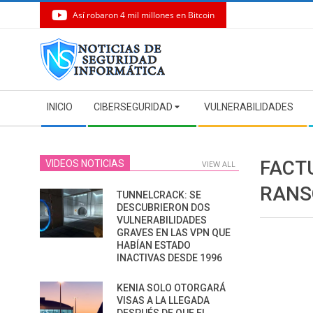
Así robaron 4 mil millones en Bitcoin
Skip
to
content
Secondary
INICIO
CIBERSEGURIDAD
VULNERABILIDADES
Navigation
Menu
FACT
VIDEOS NOTICIAS
VIEW ALL
RANS
TUNNELCRACK: SE
DESCUBRIERON DOS
VULNERABILIDADES
GRAVES EN LAS VPN QUE
HABÍAN ESTADO
INACTIVAS DESDE 1996
KENIA SOLO OTORGARÁ
VISAS A LA LLEGADA