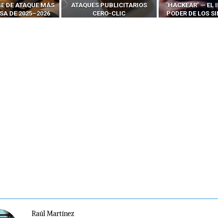
 PUBLICITARIOS
‘HACKEAR’ — EL INCREÍBLE
NAVEGADORES
ERO-CLIC
PODER DE LOS SIM BOXES”
AGÉNTI
Raúl Martínez