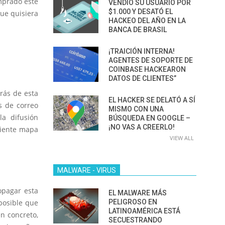
mprado este
VENDIÓ SU USUARIO POR
$1.000 Y DESATÓ EL
que quisiera
HACKEO DEL AÑO EN LA
BANCA DE BRASIL
¡TRAICIÓN INTERNA!
AGENTES DE SOPORTE DE
COINBASE HACKEARON
DATOS DE CLIENTES”
trás de esta
EL HACKER SE DELATÓ A SÍ
s de correo
MISMO CON UNA
la difusión
BÚSQUEDA EN GOOGLE –
¡NO VAS A CREERLO!
uiente mapa
VIEW ALL
MALWARE - VIRUS
opagar esta
EL MALWARE MÁS
posible que
PELIGROSO EN
LATINOAMÉRICA ESTÁ
n concreto,
SECUESTRANDO