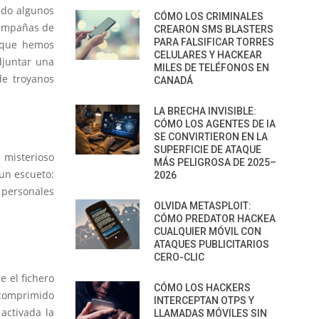
ndo algunos
CÓMO LOS CRIMINALES
campañas de
CREARON SMS BLASTERS
PARA FALSIFICAR TORRES
s que hemos
CELULARES Y HACKEAR
djuntar una
MILES DE TELÉFONOS EN
de troyanos
CANADÁ
LA BRECHA INVISIBLE:
CÓMO LOS AGENTES DE IA
SE CONVIRTIERON EN LA
SUPERFICIE DE ATAQUE
 misterioso
MÁS PELIGROSA DE 2025–
 un escueto:
2026
 personales
OLVIDA METASPLOIT:
CÓMO PREDATOR HACKEA
CUALQUIER MÓVIL CON
ATAQUES PUBLICITARIOS
CERO-CLIC
e el fichero
CÓMO LOS HACKERS
comprimido
INTERCEPTAN OTPS Y
activada la
LLAMADAS MÓVILES SIN