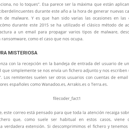
unciona, no lo toques”. Esa parece ser la máxima que están aplica
ciberdelincuentes durante este año a la hora de generar nuevas 
n de malware. Y es que han sido varias las ocasiones en la
cómo durante este 2015 se ha utilizado el clásico método de a
actura a un email para propagar varios tipos de malware, des
a ransomware, como el caso que nos ocupa.
URA MISTERIOSA
nza con la recepción en la bandeja de entrada del usuario de un
l que simplemente se nos envía un fichero adjunto y nos escriben
”. Los remitentes suelen ser otros usuarios con cuentas de email
ores españoles como Wanadoo.es, Arrakis.es o Terra.es.
 este correo está pensado para que toda la atención recaiga sobr
fichero que, como suele ser habitual en estos casos, viene 
la verdadera extensión. Si descomprimimos el fichero y tenemos 