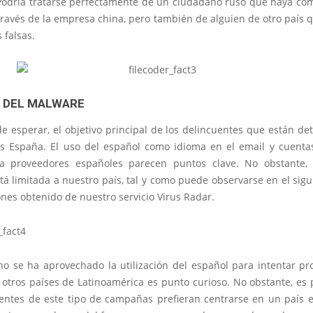
Podría tratarse perfectamente de un ciudadano ruso que haya co
ravés de la empresa china, pero también de alguien de otro país 
 falsas.
 DEL MALWARE
 esperar, el objetivo principal de los delincuentes que están de
 España. El uso del español como idioma en el email y cuenta
a proveedores españoles parecen puntos clave. No obstante, 
tá limitada a nuestro país, tal y como puede observarse en el sig
nes obtenido de nuestro servicio Virus Radar.
no se ha aprovechado la utilización del español para intentar pr
otros países de Latinoamérica es punto curioso. No obstante, es 
uentes de este tipo de campañas prefieran centrarse en un país e