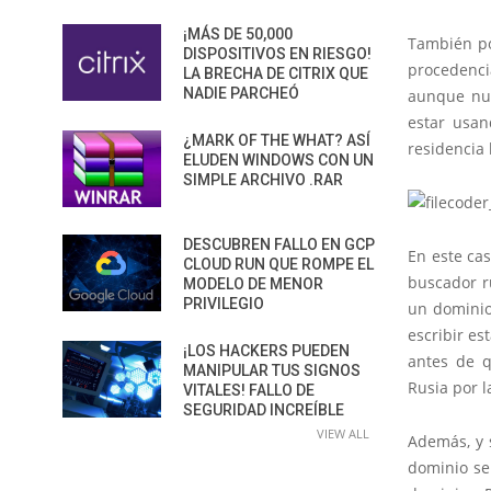
¡MÁS DE 50,000
También po
DISPOSITIVOS EN RIESGO!
procedenci
LA BRECHA DE CITRIX QUE
NADIE PARCHEÓ
aunque nun
estar usan
¿MARK OF THE WHAT? ASÍ
residencia 
ELUDEN WINDOWS CON UN
SIMPLE ARCHIVO .RAR
DESCUBREN FALLO EN GCP
En este ca
CLOUD RUN QUE ROMPE EL
buscador ru
MODELO DE MENOR
PRIVILEGIO
un dominio
escribir es
¡LOS HACKERS PUEDEN
antes de q
MANIPULAR TUS SIGNOS
Rusia por l
VITALES! FALLO DE
SEGURIDAD INCREÍBLE
VIEW ALL
Además, y 
dominio se