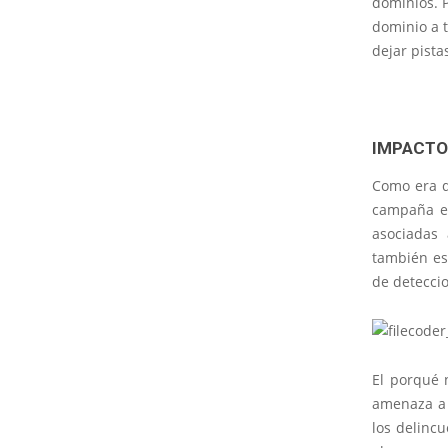
dominios. 
dominio a t
dejar pistas
IMPACTO
Como era de
campaña es
asociadas 
también es
de deteccio
El porqué 
amenaza a 
los delinc