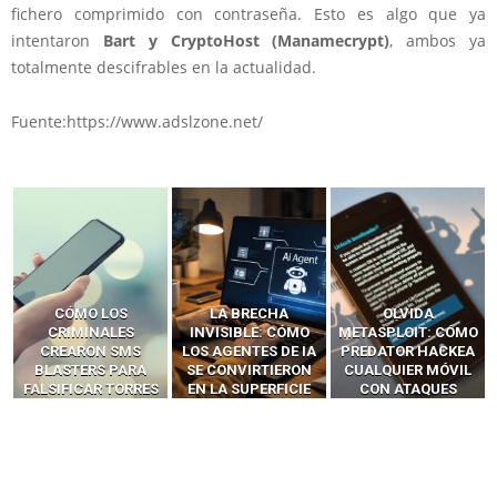
fichero comprimido con contraseña. Esto es algo que ya
intentaron
Bart y CryptoHost (Manamecrypt)
, ambos ya
totalmente descifrables en la actualidad.
Fuente:https://www.adslzone.net/
LA BRECHA
OLVIDA
CÓMO LOS HACKERS
INVISIBLE: CÓMO
METASPLOIT: CÓMO
INTERCEPTAN OTPS
LOS AGENTES DE IA
PREDATOR HACKEA
Y LLAMADAS
SE CONVIRTIERON
CUALQUIER MÓVIL
MÓVILES SIN
EN LA SUPERFICIE
CON ATAQUES
‘HACKEAR’ — EL
DE ATAQUE MÁS
PUBLICITARIOS
INCREÍBLE PODER DE
PELIGROSA DE
CERO-CLIC
LOS SIM BOXES”
2025–2026