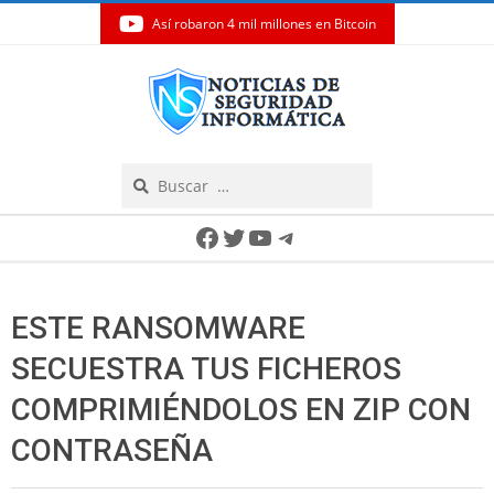
Así robaron 4 mil millones en Bitcoin
Skip
to
content
Search
Secondary
Facebook
Twitter
YouTube
Telegram
Navigation
Menu
ESTE RANSOMWARE
SECUESTRA TUS FICHEROS
COMPRIMIÉNDOLOS EN ZIP CON
CONTRASEÑA