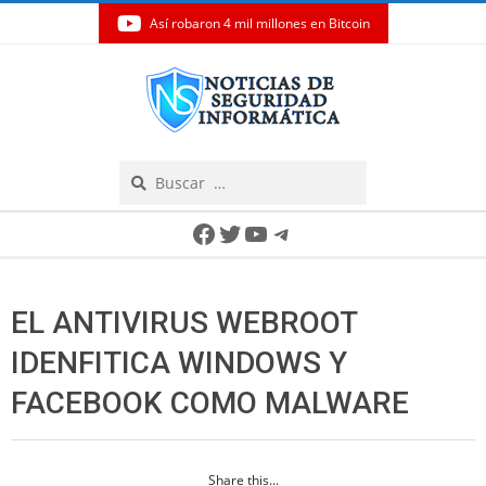
Así robaron 4 mil millones en Bitcoin
Skip
to
content
Search
Secondary
Facebook
Twitter
YouTube
Telegram
Navigation
Menu
EL ANTIVIRUS WEBROOT
IDENFITICA WINDOWS Y
FACEBOOK COMO MALWARE
Share this...