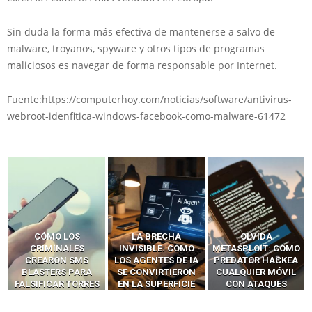
Sin duda la forma más efectiva de mantenerse a salvo de
malware, troyanos, spyware y otros tipos de programas
maliciosos es navegar de forma responsable por Internet.
Fuente:https://computerhoy.com/noticias/software/antivirus-
webroot-idenfitica-windows-facebook-como-malware-61472
LA BRECHA
OLVIDA
CÓMO LOS HACKERS
INVISIBLE: CÓMO
METASPLOIT: CÓMO
INTERCEPTAN OTPS
LOS AGENTES DE IA
PREDATOR HACKEA
Y LLAMADAS
SE CONVIRTIERON
CUALQUIER MÓVIL
MÓVILES SIN
EN LA SUPERFICIE
CON ATAQUES
‘HACKEAR’ — EL
DE ATAQUE MÁS
PUBLICITARIOS
INCREÍBLE PODER DE
PELIGROSA DE
CERO-CLIC
LOS SIM BOXES”