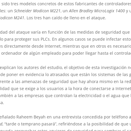
sido tres modelos concretos de estos fabricantes de controladores
les: un
Schneider Modicon M221
, un
Allen Bradley MicroLogix 1400
y 
Modicon M241
.
Los tres han caído de lleno en el ataque
.
idad del ataque varía en función de las medidas de seguridad que
o para proteger sus PLCs. En algunos casos se puede infectar esto
s directamente desde Internet, mientras que en otros es necesario
 ordenador de algún empleado para poder llegar hasta el controla
explican los autores del estudio, el objetivo de esta investigación 
 de poner en evidencia lo atrasados que están los sistemas de las
rente a las amenazas de seguridad que hay ahora mismo en la re
idad que se exige a los usuarios a la hora de conectarse a Interne
ambién a las empresas que controlan la electricidad o el agua que 
sa.
señalado
Raheem Beyah
en una entrevista concedida por teléfono 
rd
, “tarde o temprano pasará”, refiriéndose a la posibilidad de que
 pueda aprovechar estos agujeros de seguridad para sembrar el c