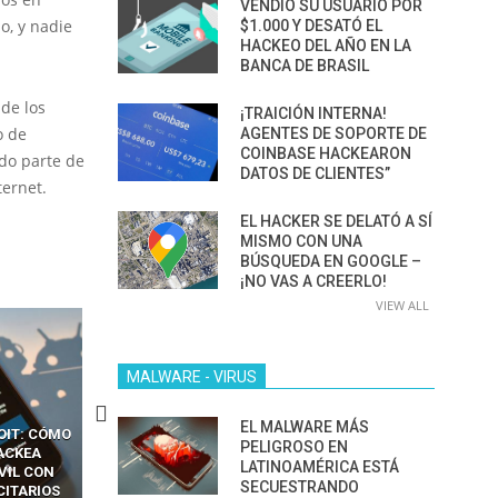
VENDIÓ SU USUARIO POR
o, y nadie
$1.000 Y DESATÓ EL
HACKEO DEL AÑO EN LA
BANCA DE BRASIL
 de los
¡TRAICIÓN INTERNA!
o de
AGENTES DE SOPORTE DE
COINBASE HACKEARON
do parte de
DATOS DE CLIENTES”
ernet.
EL HACKER SE DELATÓ A SÍ
MISMO CON UNA
BÚSQUEDA EN GOOGLE –
¡NO VAS A CREERLO!
VIEW ALL
MALWARE - VIRUS
EL MALWARE MÁS
CKERS
13 TÉCNICAS
CÓMO LOS HACKERS
PELIGROSO EN
OTPS Y
RIDÍCULAMENTE FÁCILES
MANIPULAN GITHUB
LATINOAMÉRICA ESTÁ
LES SIN
PARA HACKEAR Y EXPLOTAR
COPILOT DENTRO DE VS C
SECUESTRANDO
INCREÍBLE
NAVEGADORES DE IA