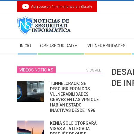
Así robaron 4 mil millones en Bitcoin
Skip
to
content
Secondary
INICIO
CIBERSEGURIDAD
VULNERABILIDADES
Navigation
Menu
DESA
VIDEOS NOTICIAS
VIEW ALL
DE I
TUNNELCRACK: SE
DESCUBRIERON DOS
VULNERABILIDADES
GRAVES EN LAS VPN QUE
HABÍAN ESTADO
INACTIVAS DESDE 1996
KENIA SOLO OTORGARÁ
VISAS A LA LLEGADA