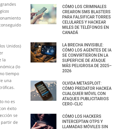
 grandes
CÓMO LOS CRIMINALES
gicos
CREARON SMS BLASTERS
PARA FALSIFICAR TORRES
cionamiento
CELULARES Y HACKEAR
 conseguido
MILES DE TELÉFONOS EN
CANADÁ
LA BRECHA INVISIBLE:
dos Unidos)
CÓMO LOS AGENTES DE IA
er
SE CONVIRTIERON EN LA
 la
SUPERFICIE DE ATAQUE
MÁS PELIGROSA DE 2025–
conómica
(lo
2026
smo tiempo
de una
OLVIDA METASPLOIT:
róficas.
CÓMO PREDATOR HACKEA
CUALQUIER MÓVIL CON
ATAQUES PUBLICITARIOS
to no es
CERO-CLIC
con éxito
ección se
CÓMO LOS HACKERS
INTERCEPTAN OTPS Y
partir de
LLAMADAS MÓVILES SIN