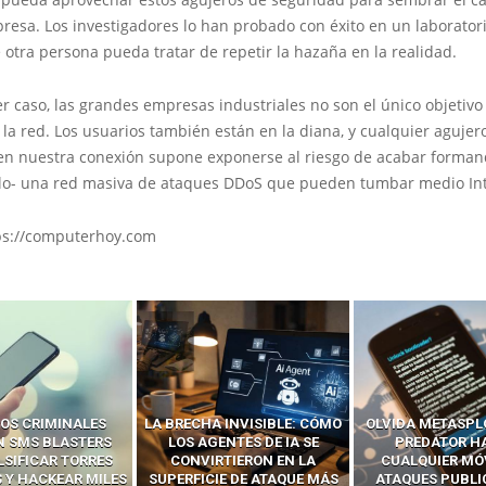
esa. Los investigadores lo han probado con éxito en un laboratori
otra persona pueda tratar de repetir la hazaña en la realidad.
r caso, las grandes empresas industriales no son el único objetivo
la red. Los usuarios también están en la diana, y cualquier agujer
en nuestra conexión supone exponerse al riesgo de acabar forman
lo- una red masiva de ataques DDoS que pueden tumbar medio Int
ps://computerhoy.com
 INVISIBLE: CÓMO
OLVIDA METASPLOIT: CÓMO
CÓMO LOS HA
ENTES DE IA SE
PREDATOR HACKEA
INTERCEPTAN 
RTIERON EN LA
CUALQUIER MÓVIL CON
LLAMADAS MÓVI
IE DE ATAQUE MÁS
ATAQUES PUBLICITARIOS
‘HACKEAR’ — EL 