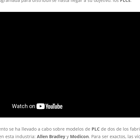
ogramada para distribuirse hasta llegar a su objetivo: los
PLCs
.
ento se ha llevado a cabo sobre modelos de
PLC
de dos de los fabr
en esta industria:
Allen Bradley
y
Modicon
. Para ser exactos, las ví