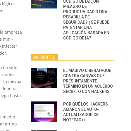
CÓDIGO DE IA: ¿UN
 lógicos
MILAGRO DE
un
PRODUCTIVIDAD O UNA
PESADILLA DE
SEGURIDAD? ¿SE PUEDE
PATENTAR UNA
 la empresa
APLICACIÓN BASADA EN
CÓDIGO DE IA?
s mini-
 infectar
dor.
INCIDENTES
no ha sido
EL MASIVO CIBERATAQUE
 grandes
CONTRA CANVAS QUE
d. La misma
PRESUNTAMENTE
TERMINÓ EN UN ACUERDO
t debería
SECRETO CON HACKERS
llega hasta
POR QUÉ LOS HACKERS
AMARON EL AUTO-
ACTUALIZADOR DE
al medio
NOTEPAD++
 un grupo
aos en