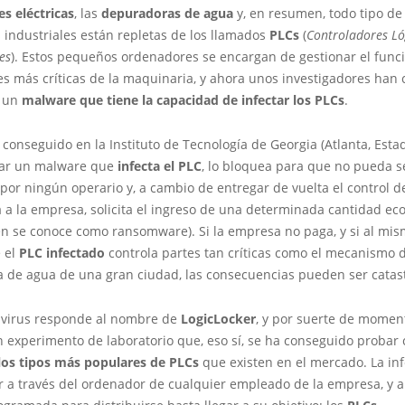
es eléctricas
, las
depuradoras de agua
y, en resumen, todo tipo de
 industriales están repletas de los llamados
PLCs
(
Controladores Ló
es
). Estos pequeños ordenadores se encargan de gestionar el fun
es más críticas de la maquinaria, y ahora unos investigadores han
r un
malware que tiene la capacidad de infectar los PLCs
.
 conseguido en la
Instituto de Tecnología de Georgia
(Atlanta, Esta
ear un malware que
infecta el PLC
,
lo bloquea
para que no pueda s
por ningún operario y, a cambio de entregar de vuelta el control de
 a la empresa,
solicita el ingreso de una determinada cantidad e
n se conoce como ransomware). Si la empresa no paga, y si al mi
e el
PLC infectado
controla partes tan críticas como el mecanismo 
 de agua de una gran ciudad, las consecuencias pueden ser catast
 virus responde al nombre de
LogicLocker
, y por suerte de momen
 experimento de laboratorio que, eso sí, se ha conseguido probar 
 los tipos más populares de PLCs
que existen en el mercado. La inf
 a través del ordenador de cualquier empleado de la empresa, y a 