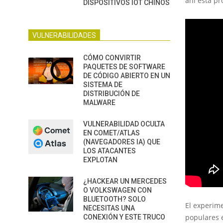
ahí está pr
DISPOSITIVOS IOT CHINOS
VULNERABILIDADES
CÓMO CONVIRTIR
PAQUETES DE SOFTWARE
DE CÓDIGO ABIERTO EN UN
SISTEMA DE
DISTRIBUCIÓN DE
MALWARE
VULNERABILIDAD OCULTA
EN COMET/ATLAS
(NAVEGADORES IA) QUE
LOS ATACANTES
EXPLOTAN
¿HACKEAR UN MERCEDES
O VOLKSWAGEN CON
BLUETOOTH? SOLO
El experim
NECESITAS UNA
populares 
CONEXIÓN Y ESTE TRUCO