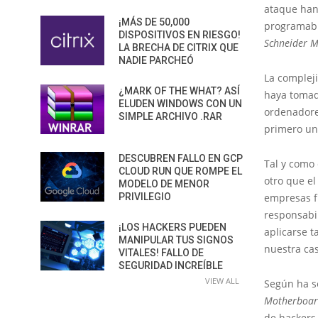
ataque han 
¡MÁS DE 50,000
programab
DISPOSITIVOS EN RIESGO!
Schneider 
LA BRECHA DE CITRIX QUE
NADIE PARCHEÓ
La complej
¿MARK OF THE WHAT? ASÍ
haya tomad
ELUDEN WINDOWS CON UN
ordenadore
SIMPLE ARCHIVO .RAR
primero un
DESCUBREN FALLO EN GCP
Tal y como 
CLOUD RUN QUE ROMPE EL
otro que el
MODELO DE MENOR
empresas f
PRIVILEGIO
responsabil
¡LOS HACKERS PUEDEN
aplicarse t
MANIPULAR TUS SIGNOS
nuestra ca
VITALES! FALLO DE
SEGURIDAD INCREÍBLE
VIEW ALL
Según ha 
Motherboa
de hackers