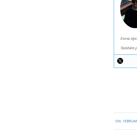
Envía tips
También p
2017-
ON:
FEBRUAR
02-
15