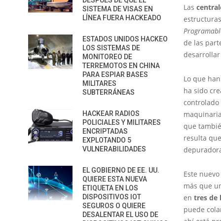
DESPUÉS DE QUE EL
Las
central
SISTEMA DE VISAS EN
LÍNEA FUERA HACKEADO
estructuras
Programabl
ESTADOS UNIDOS HACKEO
de las part
LOS SISTEMAS DE
desarrolla
MONITOREO DE
TERREMOTOS EN CHINA
PARA ESPIAR BASES
Lo que han
MILITARES
ha sido cr
SUBTERRÁNEAS
controlado 
HACKEAR RADIOS
maquinaria
POLICIALES Y MILITARES
que tambié
ENCRIPTADAS
resulta qu
EXPLOTANDO 5
VULNERABILIDADES
depuradora
EL GOBIERNO DE EE. UU.
Este nuevo
QUIERE ESTA NUEVA
más que un
ETIQUETA EN LOS
DISPOSITIVOS IOT
en
tres de
SEGUROS O QUIERE
puede colar
DESALENTAR EL USO DE