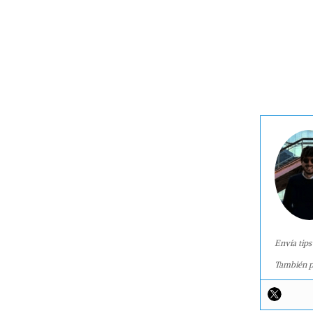
Envía tips
También p