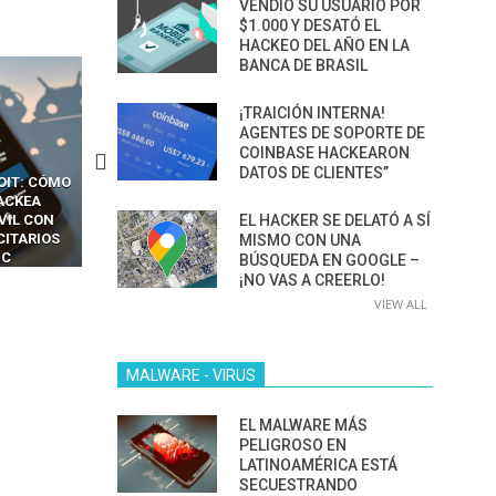
VENDIÓ SU USUARIO POR
$1.000 Y DESATÓ EL
HACKEO DEL AÑO EN LA
BANCA DE BRASIL
¡TRAICIÓN INTERNA!
AGENTES DE SOPORTE DE
COINBASE HACKEARON
DATOS DE CLIENTES”
CKERS
13 TÉCNICAS
CÓMO LOS HACKERS
OTPS Y
RIDÍCULAMENTE FÁCILES
MANIPULAN GITHUB
EL HACKER SE DELATÓ A SÍ
LES SIN
PARA HACKEAR Y EXPLOTAR
COPILOT DENTRO DE VS C
INCREÍBLE
NAVEGADORES DE IA
MISMO CON UNA
IM BOXES”
AGÉNTICA
BÚSQUEDA EN GOOGLE –
¡NO VAS A CREERLO!
VIEW ALL
MALWARE - VIRUS
EL MALWARE MÁS
PELIGROSO EN
LATINOAMÉRICA ESTÁ
SECUESTRANDO