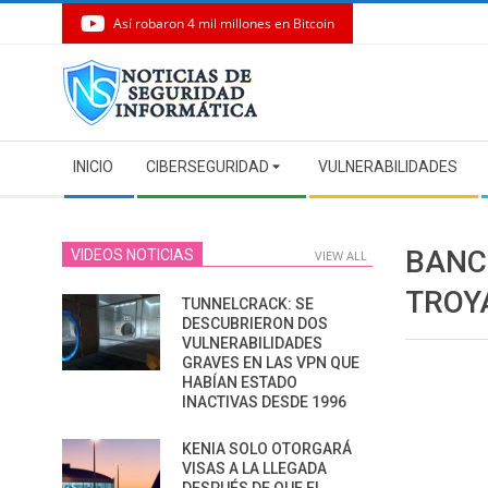
Así robaron 4 mil millones en Bitcoin
Skip
to
content
Secondary
INICIO
CIBERSEGURIDAD
VULNERABILIDADES
Navigation
Menu
BANC
VIDEOS NOTICIAS
VIEW ALL
TROY
TUNNELCRACK: SE
DESCUBRIERON DOS
VULNERABILIDADES
GRAVES EN LAS VPN QUE
HABÍAN ESTADO
INACTIVAS DESDE 1996
KENIA SOLO OTORGARÁ
VISAS A LA LLEGADA