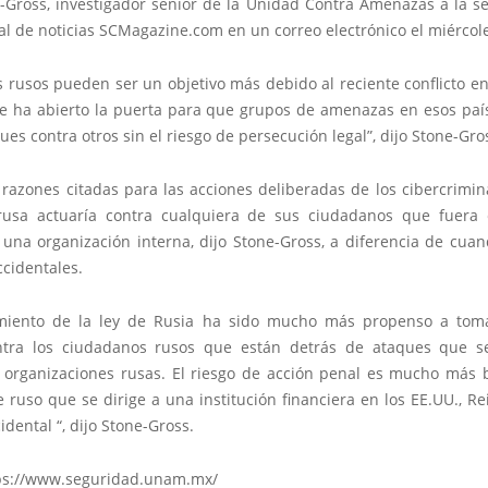
e-Gross, investigador senior de la Unidad Contra Amenazas a la s
tal de noticias SCMagazine.com en un correo electrónico el miércol
 rusos pueden ser un objetivo más debido al reciente conflicto e
ue ha abierto la puerta para que grupos de amenazas en esos pa
ues contra otros sin el riesgo de persecución legal”, dijo Stone-Gro
 razones citadas para las acciones deliberadas de los cibercrimin
 rusa actuaría contra cualquiera de sus ciudadanos que fuera
una organización interna, dijo Stone-Gross, a diferencia de cuan
ccidentales.
miento de la ley de Rusia ha sido mucho más propenso a tom
ntra los ciudadanos rusos que están detrás de ataques que s
 organizaciones rusas. El riesgo de acción penal es mucho más 
 ruso que se dirige a una institución financiera en los EE.UU., R
dental “, dijo Stone-Gross.
ps://www.seguridad.unam.mx/