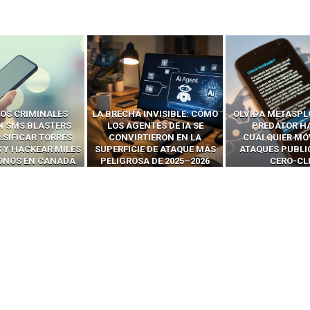
 INVISIBLE: CÓMO
OLVIDA METASPLOIT: CÓMO
CÓMO LOS HA
ENTES DE IA SE
PREDATOR HACKEA
INTERCEPTAN 
RTIERON EN LA
CUALQUIER MÓVIL CON
LLAMADAS MÓVI
IE DE ATAQUE MÁS
ATAQUES PUBLICITARIOS
‘HACKEAR’ — EL 
SA DE 2025–2026
CERO-CLIC
PODER DE LOS S