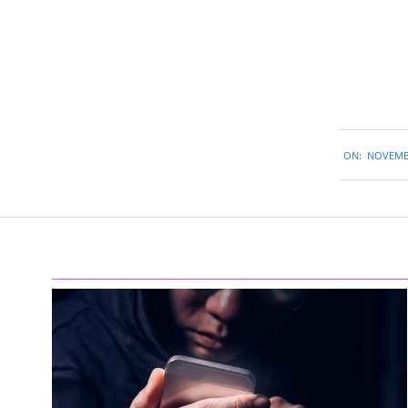
2015-
ON:
NOVEMBE
11-
07