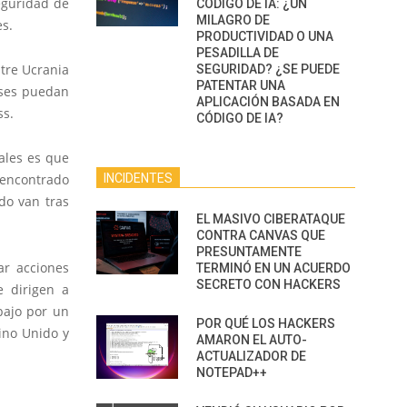
eguridad de
CÓDIGO DE IA: ¿UN
MILAGRO DE
es.
PRODUCTIVIDAD O UNA
PESADILLA DE
ntre Ucrania
SEGURIDAD? ¿SE PUEDE
PATENTAR UNA
íses puedan
APLICACIÓN BASADA EN
ss.
CÓDIGO DE IA?
ales es que
INCIDENTES
 encontrado
do van tras
EL MASIVO CIBERATAQUE
CONTRA CANVAS QUE
PRESUNTAMENTE
ar acciones
TERMINÓ EN UN ACUERDO
SECRETO CON HACKERS
e dirigen a
bajo por un
POR QUÉ LOS HACKERS
eino Unido y
AMARON EL AUTO-
ACTUALIZADOR DE
NOTEPAD++