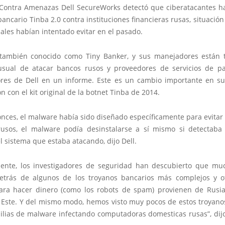
Contra Amenazas Dell SecureWorks detectó que ciberatacantes ha
bancario Tinba 2.0 contra instituciones financieras rusas, situació
ales habían intentado evitar en el pasado.
 también conocido como Tiny Banker, y sus manejadores están
sual de atacar bancos rusos y proveedores de servicios de pa
ores de Dell en un informe. Este es un cambio importante en su 
 con el kit original de la botnet Tinba de 2014.
nces, el malware había sido diseñado específicamente para evitar
usos, el malware podía desinstalarse a sí mismo si detectaba 
 el sistema que estaba atacando, dijo Dell.
mente, los investigadores de seguridad han descubierto que mu
etrás de algunos de los troyanos bancarios más complejos y o
ra hacer dinero (como los robots de spam) provienen de Rusia
 Este. Y del mismo modo, hemos visto muy pocos de estos troyano
milias de malware infectando computadoras domesticas rusas”, dijo