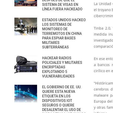
DESPUÉS DE QUE EL
La Unidad 
SISTEMA DE VISAS EN
LÍNEA FUERA HACKEADO
el troyano 
cibercrimin
ESTADOS UNIDOS HACKEO
LOS SISTEMAS DE
Tinba 2.0,
MONITOREO DE
TERREMOTOS EN CHINA
medida inu
PARA ESPIAR BASES
investigad
MILITARES
comparación
SUBTERRÁNEAS
HACKEAR RADIOS
En ese ento
POLICIALES Y MILITARES
a bancos r
ENCRIPTADAS
cirílico en
EXPLOTANDO 5
VULNERABILIDADES
“Histórica
EL GOBIERNO DE EE. UU.
cerebros d
QUIERE ESTA NUEVA
malware pa
ETIQUETA EN LOS
DISPOSITIVOS IOT
Europa del
SEGUROS O QUIERE
y otras fa
DESALENTAR EL USO DE