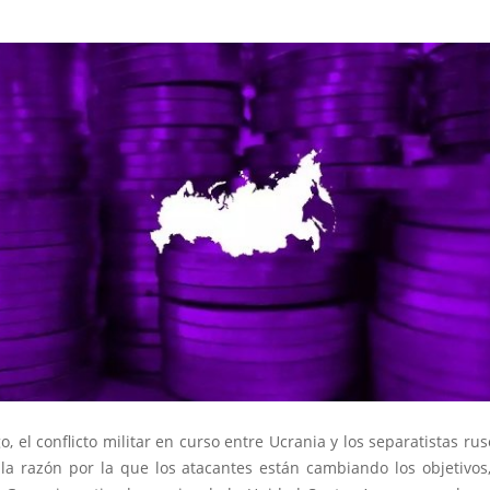
, el conflicto militar en curso entre Ucrania y los separatistas r
la razón por la que los atacantes están cambiando los objetivos,