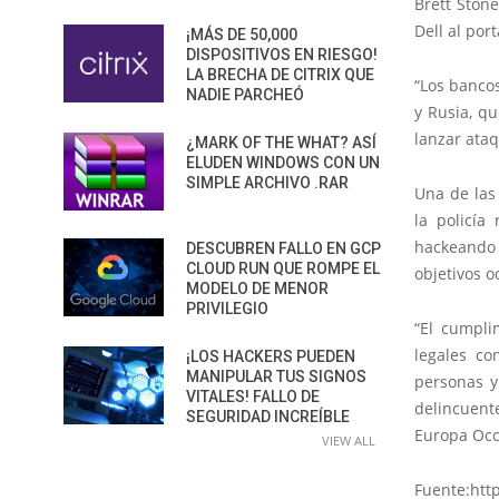
Brett Ston
Dell al por
¡MÁS DE 50,000
DISPOSITIVOS EN RIESGO!
LA BRECHA DE CITRIX QUE
“Los bancos
NADIE PARCHEÓ
y Rusia, q
lanzar ataq
¿MARK OF THE WHAT? ASÍ
ELUDEN WINDOWS CON UN
SIMPLE ARCHIVO .RAR
Una de las
la policía
hackeando 
DESCUBREN FALLO EN GCP
CLOUD RUN QUE ROMPE EL
objetivos o
MODELO DE MENOR
PRIVILEGIO
“El cumpli
legales co
¡LOS HACKERS PUEDEN
MANIPULAR TUS SIGNOS
personas y
VITALES! FALLO DE
delincuente
SEGURIDAD INCREÍBLE
Europa Occi
VIEW ALL
Fuente:htt