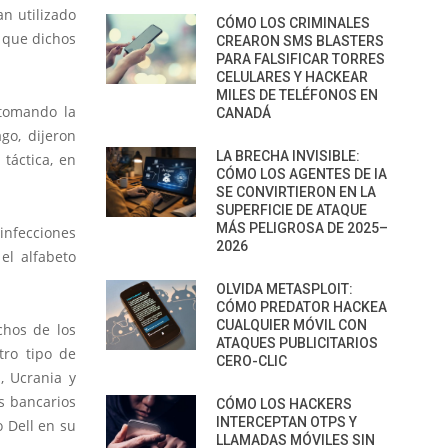
n utilizado
CÓMO LOS CRIMINALES
n que dichos
CREARON SMS BLASTERS
PARA FALSIFICAR TORRES
CELULARES Y HACKEAR
MILES DE TELÉFONOS EN
 tomando la
CANADÁ
go, dijeron
LA BRECHA INVISIBLE:
táctica, en
CÓMO LOS AGENTES DE IA
SE CONVIRTIERON EN LA
SUPERFICIE DE ATAQUE
MÁS PELIGROSA DE 2025–
 infecciones
2026
el alfabeto
OLVIDA METASPLOIT:
CÓMO PREDATOR HACKEA
CUALQUIER MÓVIL CON
chos de los
ATAQUES PUBLICITARIOS
tro tipo de
CERO-CLIC
, Ucrania y
s bancarios
CÓMO LOS HACKERS
INTERCEPTAN OTPS Y
 Dell en su
LLAMADAS MÓVILES SIN