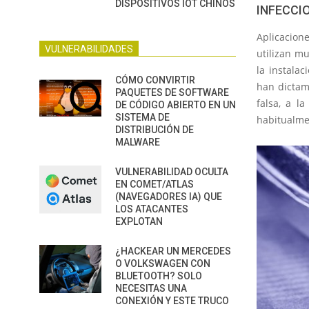
DISPOSITIVOS IOT CHINOS
INFECCI
Aplicacion
VULNERABILIDADES
utilizan m
la instala
CÓMO CONVIRTIR
han dictam
PAQUETES DE SOFTWARE
falsa, a l
DE CÓDIGO ABIERTO EN UN
SISTEMA DE
habitualme
DISTRIBUCIÓN DE
MALWARE
VULNERABILIDAD OCULTA
EN COMET/ATLAS
(NAVEGADORES IA) QUE
LOS ATACANTES
EXPLOTAN
¿HACKEAR UN MERCEDES
O VOLKSWAGEN CON
BLUETOOTH? SOLO
NECESITAS UNA
CONEXIÓN Y ESTE TRUCO