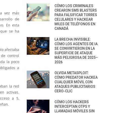
CÓMO LOS CRIMINALES
CREARON SMS BLASTERS
ada vez más
PARA FALSIFICAR TORRES
sarrollo de
CELULARES Y HACKEAR
MILES DE TELÉFONOS EN
vo. En esta
CANADÁ
que se ha
LA BRECHA INVISIBLE:
CÓMO LOS AGENTES DE IA
SE CONVIRTIERON EN LA
olo afectaba
SUPERFICIE DE ATAQUE
 de control
MÁS PELIGROSA DE 2025–
ada la poco
2026
obligados a
OLVIDA METASPLOIT:
CÓMO PREDATOR HACKEA
CUALQUIER MÓVIL CON
ban la red
ATAQUES PUBLICITARIOS
CERO-CLIC
en activas.
cceso a 5,
CÓMO LOS HACKERS
peñan.
INTERCEPTAN OTPS Y
LLAMADAS MÓVILES SIN