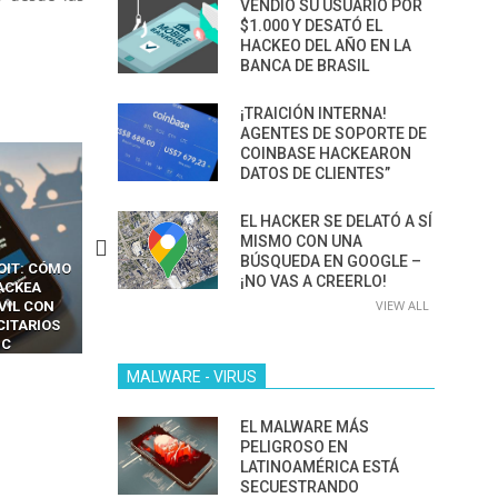
VENDIÓ SU USUARIO POR
$1.000 Y DESATÓ EL
HACKEO DEL AÑO EN LA
BANCA DE BRASIL
¡TRAICIÓN INTERNA!
AGENTES DE SOPORTE DE
COINBASE HACKEARON
DATOS DE CLIENTES”
EL HACKER SE DELATÓ A SÍ
MISMO CON UNA
BÚSQUEDA EN GOOGLE –
CKERS
13 TÉCNICAS
CÓMO LOS HACKERS
¡NO VAS A CREERLO!
OTPS Y
RIDÍCULAMENTE FÁCILES
MANIPULAN GITHUB
VIEW ALL
LES SIN
PARA HACKEAR Y EXPLOTAR
COPILOT DENTRO DE VS C
INCREÍBLE
NAVEGADORES DE IA
IM BOXES”
AGÉNTICA
MALWARE - VIRUS
EL MALWARE MÁS
PELIGROSO EN
LATINOAMÉRICA ESTÁ
SECUESTRANDO