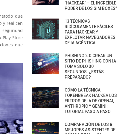
‘HACKEAR’ — EL INCREÍBLE
PODER DE LOS SIM BOXES”
 método que
13 TÉCNICAS
 y realicen
RIDÍCULAMENTE FÁCILES
n seguridad
PARA HACKEAR Y
 Play Store
EXPLOTAR NAVEGADORES
DE IA AGÉNTICA
aciones que
PHISHING 2.0:CREAR UN
SITIO DE PHISHING CON IA
TOMA SOLO 30
SEGUNDOS. ¿ESTÁS
PREPARADO?
CÓMO LA TÉCNICA
TOKENBREAK HACKEA LOS
FILTROS DE IA DE OPENAI,
ANTHROPIC Y GEMINI:
TUTORIAL PASO A PASO
COMPARACIÓN DE LOS 8
MEJORES ASISTENTES DE