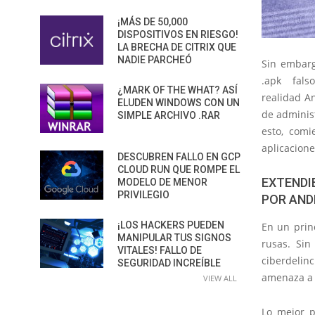
¡MÁS DE 50,000
DISPOSITIVOS EN RIESGO!
LA BRECHA DE CITRIX QUE
NADIE PARCHEÓ
Sin embarg
.apk fal
¿MARK OF THE WHAT? ASÍ
realidad A
ELUDEN WINDOWS CON UN
de administ
SIMPLE ARCHIVO .RAR
esto, comi
aplicacione
DESCUBREN FALLO EN GCP
CLOUD RUN QUE ROMPE EL
EXTEND
MODELO DE MENOR
PRIVILEGIO
POR AND
¡LOS HACKERS PUEDEN
En un prin
MANIPULAR TUS SIGNOS
rusas. Sin
VITALES! FALLO DE
ciberdelin
SEGURIDAD INCREÍBLE
amenaza a 
VIEW ALL
Lo mejor p