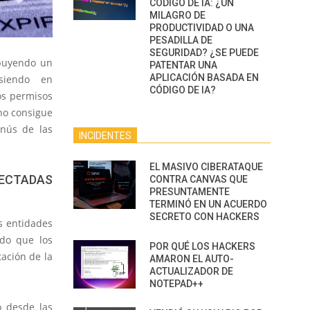
CÓDIGO DE IA: ¿UN
MILAGRO DE
PRODUCTIVIDAD O UNA
PESADILLA DE
SEGURIDAD? ¿SE PUEDE
ibuyendo un
PATENTAR UNA
APLICACIÓN BASADA EN
siendo en
CÓDIGO DE IA?
os permisos
 no consigue
enús de las
INCIDENTES
EL MASIVO CIBERATAQUE
ECTADAS
CONTRA CANVAS QUE
PRESUNTAMENTE
TERMINÓ EN UN ACUERDO
SECRETO CON HACKERS
s entidades
ado que los
POR QUÉ LOS HACKERS
ación de la
AMARON EL AUTO-
ACTUALIZADOR DE
NOTEPAD++
o desde las