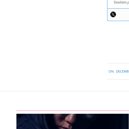
También p
2015-
ON:
DECEMBE
12-
18