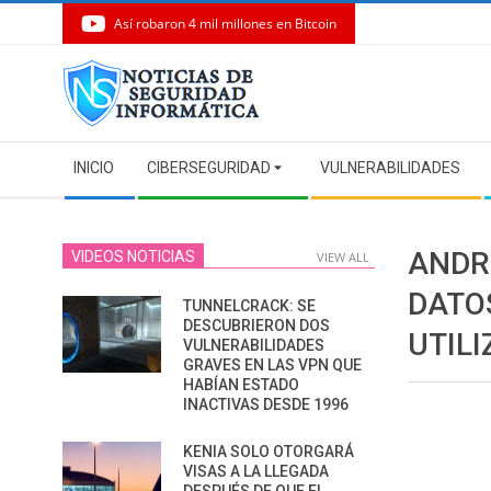
Así robaron 4 mil millones en Bitcoin
Skip
to
content
Secondary
INICIO
CIBERSEGURIDAD
VULNERABILIDADES
Navigation
Menu
ANDR
VIDEOS NOTICIAS
VIEW ALL
DATO
TUNNELCRACK: SE
DESCUBRIERON DOS
UTILI
VULNERABILIDADES
GRAVES EN LAS VPN QUE
HABÍAN ESTADO
INACTIVAS DESDE 1996
KENIA SOLO OTORGARÁ
VISAS A LA LLEGADA