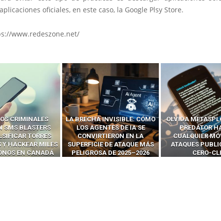
aplicaciones oficiales, en este caso, la Google Plsy Store.
ps://www.redeszone.net/
 INVISIBLE: CÓMO
OLVIDA METASPLOIT: CÓMO
CÓMO LOS HA
ENTES DE IA SE
PREDATOR HACKEA
INTERCEPTAN 
RTIERON EN LA
CUALQUIER MÓVIL CON
LLAMADAS MÓVI
IE DE ATAQUE MÁS
ATAQUES PUBLICITARIOS
‘HACKEAR’ — EL 
SA DE 2025–2026
CERO-CLIC
PODER DE LOS S