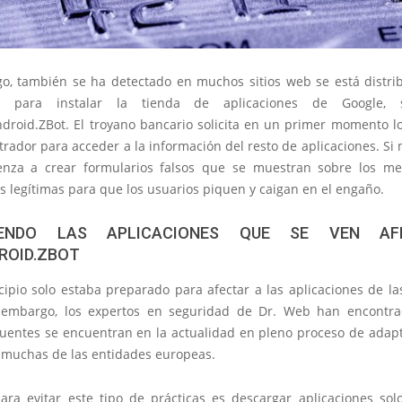
o, también se ha detectado en muchos sitios web se está distr
so para instalar la tienda de aplicaciones de Google, 
ndroid.ZBot. El troyano bancario solicita en un primer momento l
rador para acceder a la información del resto de aplicaciones. Si
enza a crear formularios falsos que se muestran sobre los m
s legítimas para que los usuarios piquen y caigan en el engaño.
IENDO LAS APLICACIONES QUE SE VEN AF
ROID.ZBOT
cipio solo estaba preparado para afectar a las aplicaciones de la
 embargo, los expertos en seguridad de Dr. Web han encontr
cuentes se encuentran en la actualidad en pleno proceso de adapt
muchas de las entidades europeas.
ara evitar este tipo de prácticas es descargar aplicaciones sol