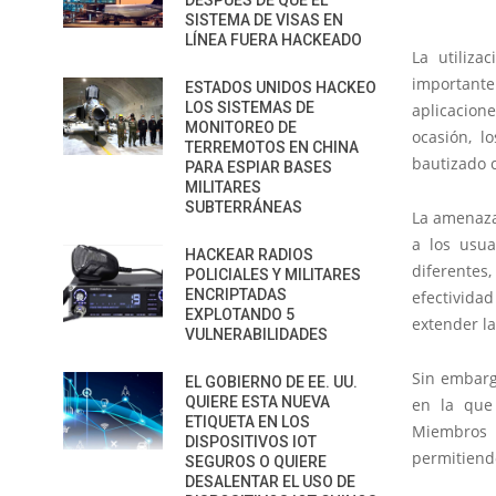
DESPUÉS DE QUE EL
SISTEMA DE VISAS EN
LÍNEA FUERA HACKEADO
La utiliza
importante
ESTADOS UNIDOS HACKEO
LOS SISTEMAS DE
aplicacion
MONITOREO DE
ocasión, 
TERREMOTOS EN CHINA
bautizado 
PARA ESPIAR BASES
MILITARES
SUBTERRÁNEAS
La amenaza 
a los usua
HACKEAR RADIOS
diferentes
POLICIALES Y MILITARES
ENCRIPTADAS
efectivida
EXPLOTANDO 5
extender la
VULNERABILIDADES
Sin embarg
EL GOBIERNO DE EE. UU.
QUIERE ESTA NUEVA
en la que 
ETIQUETA EN LOS
Miembros 
DISPOSITIVOS IOT
permitiendo
SEGUROS O QUIERE
DESALENTAR EL USO DE