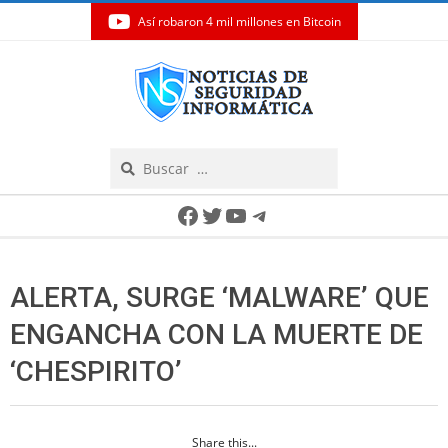
Así robaron 4 mil millones en Bitcoin
Skip
to
content
Search
Secondary
Facebook
Twitter
YouTube
Telegram
Navigation
Menu
ALERTA, SURGE ‘MALWARE’ QUE
ENGANCHA CON LA MUERTE DE
‘CHESPIRITO’
Share this...