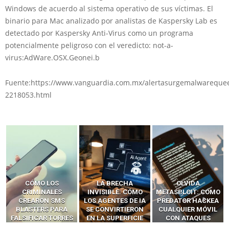
Windows de acuerdo al sistema operativo de sus víctimas. El
binario para Mac analizado por analistas de Kaspersky Lab es
detectado por Kaspersky Anti-Virus como un programa
potencialmente peligroso con el veredicto: not-a-
virus:AdWare.OSX.Geonei.b
Fuente:https://www.vanguardia.com.mx/alertasurgemalwareque
2218053.html
LA BRECHA
OLVIDA
CÓMO LOS HACKERS
INVISIBLE: CÓMO
METASPLOIT: CÓMO
INTERCEPTAN OTPS
LOS AGENTES DE IA
PREDATOR HACKEA
Y LLAMADAS
SE CONVIRTIERON
CUALQUIER MÓVIL
MÓVILES SIN
EN LA SUPERFICIE
CON ATAQUES
‘HACKEAR’ — EL
DE ATAQUE MÁS
PUBLICITARIOS
INCREÍBLE PODER DE