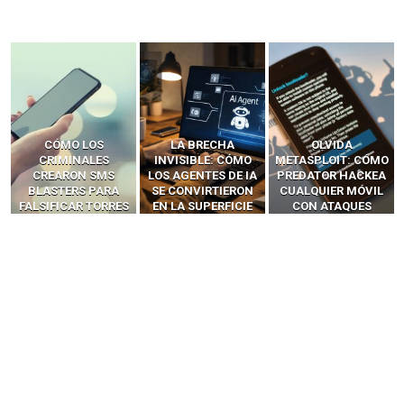
LA BRECHA
OLVIDA
CÓMO LOS HACKERS
INVISIBLE: CÓMO
METASPLOIT: CÓMO
INTERCEPTAN OTPS
LOS AGENTES DE IA
PREDATOR HACKEA
Y LLAMADAS
SE CONVIRTIERON
CUALQUIER MÓVIL
MÓVILES SIN
EN LA SUPERFICIE
CON ATAQUES
‘HACKEAR’ — EL
DE ATAQUE MÁS
PUBLICITARIOS
INCREÍBLE PODER DE
PELIGROSA DE
CERO-CLIC
LOS SIM BOXES”
2025–2026