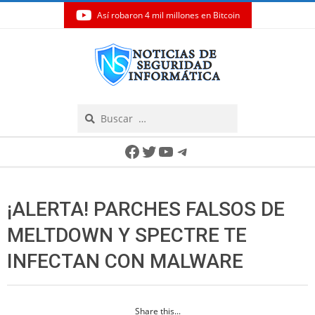
Así robaron 4 mil millones en Bitcoin
Skip
to
content
Search
Secondary
Facebook
Twitter
YouTube
Telegram
Navigation
Menu
¡ALERTA! PARCHES FALSOS DE
MELTDOWN Y SPECTRE TE
INFECTAN CON MALWARE
Share this...