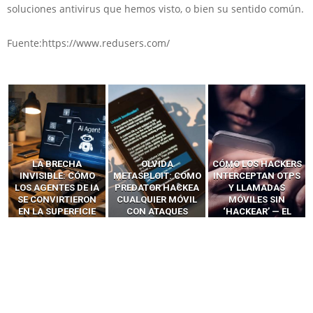
soluciones antivirus que hemos visto, o bien su sentido común.
Fuente:https://www.redusers.com/
LA BRECHA
OLVIDA
CÓMO LOS HACKERS
INVISIBLE: CÓMO
METASPLOIT: CÓMO
INTERCEPTAN OTPS
LOS AGENTES DE IA
PREDATOR HACKEA
Y LLAMADAS
SE CONVIRTIERON
CUALQUIER MÓVIL
MÓVILES SIN
EN LA SUPERFICIE
CON ATAQUES
‘HACKEAR’ — EL
DE ATAQUE MÁS
PUBLICITARIOS
INCREÍBLE PODER DE
PELIGROSA DE
CERO-CLIC
LOS SIM BOXES”
2025–2026