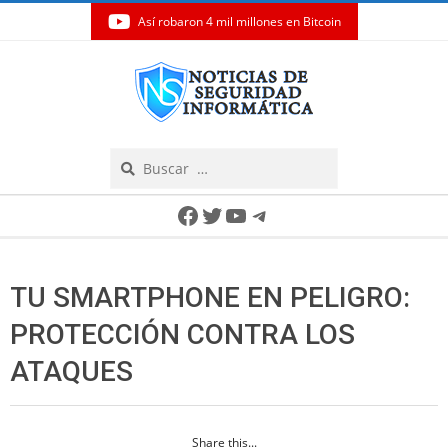
Así robaron 4 mil millones en Bitcoin
Skip
to
content
Search
Secondary
Facebook
Twitter
YouTube
Telegram
Navigation
Menu
TU SMARTPHONE EN PELIGRO:
PROTECCIÓN CONTRA LOS
ATAQUES
Share this...