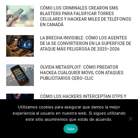
CÓMO LOS CRIMINALES CREARON SMS
BLASTERS PARA FALSIFICAR TORRES
CELULARES Y HACKEAR MILES DE TELÉFONOS
EN CANADÁ
LA BRECHA INVISIBLE: CÓMO LOS AGENTES
DE IA SE CONVIRTIERON EN LA SUPERFICIE DE
ATAQUE MÁS PELIGROSA DE 2025–2026
OLVIDA METASPLOIT: CÓMO PREDATOR
HACKEA CUALQUIER MÓVIL CON ATAQUES
PUBLICITARIOS CERO-CLIC
CÓMO LOS HACKERS INTERCEPTAN OTPS Y
LLAMADAS MÓVILES SIN ‘HACKEAR’ — EL
Utilizamos cookies para asegurar que damos la mejor
INCREÍBLE PODER DE LOS SIM BOXES”
experiencia al usuario en nuestra web. Si sigues utilizando
este sitio asumiremos que estás de acuerdo.
13 TÉCNICAS RIDÍCULAMENTE FÁCILES PARA
Vale
HACKEAR Y EXPLOTAR NAVEGADORES DE IA
AGÉNTICA