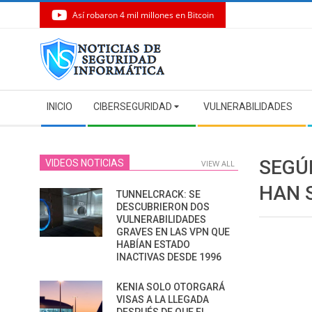
Así robaron 4 mil millones en Bitcoin
Skip
to
content
Secondary
INICIO
CIBERSEGURIDAD
VULNERABILIDADES
Navigation
Menu
SEGÚ
VIDEOS NOTICIAS
VIEW ALL
HAN 
TUNNELCRACK: SE
DESCUBRIERON DOS
VULNERABILIDADES
GRAVES EN LAS VPN QUE
HABÍAN ESTADO
INACTIVAS DESDE 1996
KENIA SOLO OTORGARÁ
VISAS A LA LLEGADA