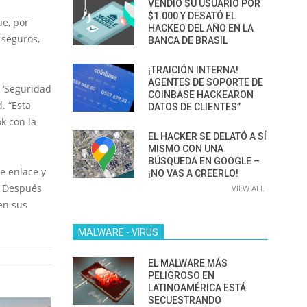
VENDIÓ SU USUARIO POR
$1.000 Y DESATÓ EL
e, por
HACKEO DEL AÑO EN LA
 seguros,
BANCA DE BRASIL
¡TRAICIÓN INTERNA!
AGENTES DE SOPORTE DE
n ‘Seguridad
COINBASE HACKEARON
. “Esta
DATOS DE CLIENTES”
k con la
EL HACKER SE DELATÓ A SÍ
MISMO CON UNA
BÚSQUEDA EN GOOGLE –
e enlace y
¡NO VAS A CREERLO!
z. Después
VIEW ALL
 en sus
MALWARE - VIRUS
EL MALWARE MÁS
PELIGROSO EN
LATINOAMÉRICA ESTÁ
SECUESTRANDO