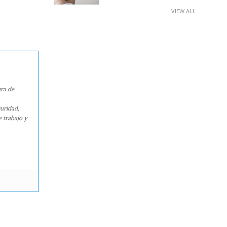
VIEW ALL
ura de
guridad,
e trabajo y