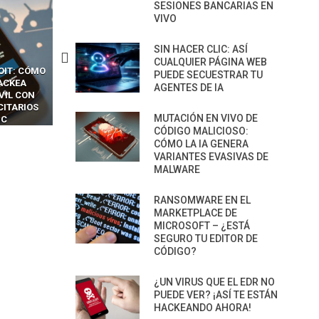
SESIONES BANCARIAS EN
VIVO
SIN HACER CLIC: ASÍ
CUALQUIER PÁGINA WEB
CKERS
13 TÉCNICAS
CÓMO LOS HACKERS
PUEDE SECUESTRAR TU
OTPS Y
RIDÍCULAMENTE FÁCILES
MANIPULAN GITHUB
AGENTES DE IA
LES SIN
PARA HACKEAR Y EXPLOTAR
COPILOT DENTRO DE VS C
INCREÍBLE
NAVEGADORES DE IA
MUTACIÓN EN VIVO DE
IM BOXES”
AGÉNTICA
CÓDIGO MALICIOSO:
CÓMO LA IA GENERA
VARIANTES EVASIVAS DE
MALWARE
RANSOMWARE EN EL
MARKETPLACE DE
MICROSOFT – ¿ESTÁ
SEGURO TU EDITOR DE
CÓDIGO?
¿UN VIRUS QUE EL EDR NO
PUEDE VER? ¡ASÍ TE ESTÁN
HACKEANDO AHORA!