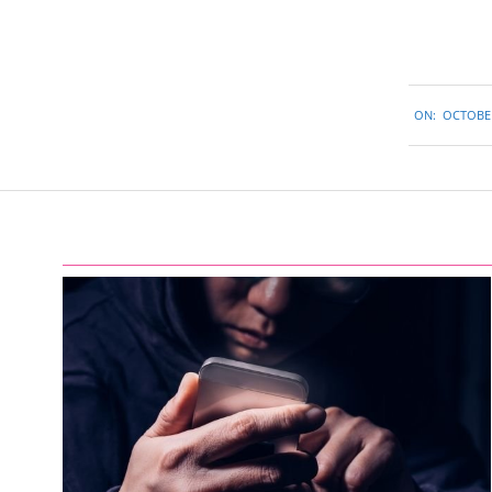
2018-
ON:
OCTOBER
10-
02