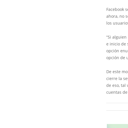
Facebook s
ahora, no 
los usuario
“Si alguien
e inicio de
opción enum
opción de u
De este mod
cierre la s
de eso, tal
cuentas de 