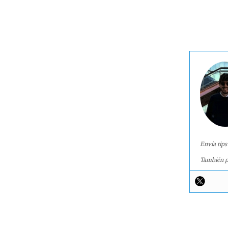
Envía tips
También p