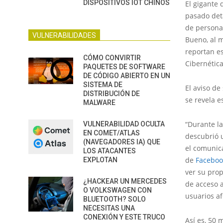
DISPOSITIVOS IOT CHINOS
El gigante
pasado deta
de persona
VULNERABILIDADES
Bueno, al m
reportan e
CÓMO CONVIRTIR
Cibernética
PAQUETES DE SOFTWARE
DE CÓDIGO ABIERTO EN UN
SISTEMA DE
El aviso d
DISTRIBUCIÓN DE
se revela 
MALWARE
“Durante la
VULNERABILIDAD OCULTA
EN COMET/ATLAS
descubrió u
(NAVEGADORES IA) QUE
el comunica
LOS ATACANTES
de
Faceboo
EXPLOTAN
ver su prop
¿HACKEAR UN MERCEDES
de acceso a
O VOLKSWAGEN CON
usuarios af
BLUETOOTH? SOLO
NECESITAS UNA
CONEXIÓN Y ESTE TRUCO
Así es, 50 