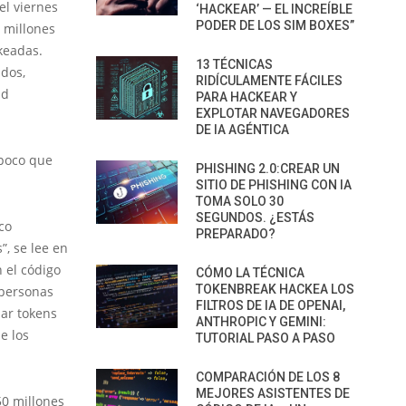
el viernes
‘HACKEAR’ — EL INCREÍBLE
PODER DE LOS SIM BOXES”
 millones
keadas.
13 TÉCNICAS
ados,
RIDÍCULAMENTE FÁCILES
ad
PARA HACKEAR Y
EXPLOTAR NAVEGADORES
DE IA AGÉNTICA
 poco que
PHISHING 2.0:CREAR UN
SITIO DE PHISHING CON IA
TOMA SOLO 30
SEGUNDOS. ¿ESTÁS
co
PREPARADO?
, se lee en
 el código
CÓMO LA TÉCNICA
TOKENBREAK HACKEA LOS
 personas
FILTROS DE IA DE OPENAI,
bar tokens
ANTHROPIC Y GEMINI:
e los
TUTORIAL PASO A PASO
COMPARACIÓN DE LOS 8
MEJORES ASISTENTES DE
50 millones