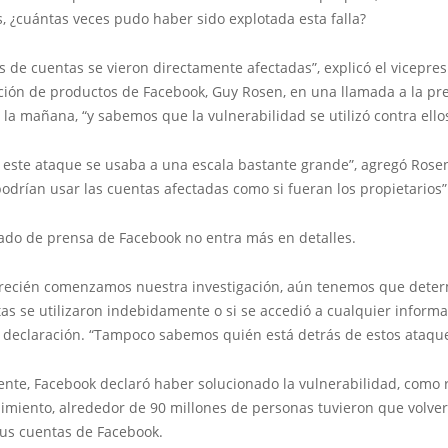
, ¿cuántas veces pudo haber sido explotada esta falla?
s de cuentas se vieron directamente afectadas”, explicó el vicepre
ción de productos de Facebook, Guy Rosen, en una llamada a la pr
 la mañana, “y sabemos que la vulnerabilidad se utilizó contra ellos
 este ataque se usaba a una escala bastante grande”, agregó Rosen
odrían usar las cuentas afectadas como si fueran los propietarios”
ado de prensa de Facebook no entra más en detalles.
recién comenzamos nuestra investigación, aún tenemos que deter
as se utilizaron indebidamente o si se accedió a cualquier informa
a declaración. “Tampoco sabemos quién está detrás de estos ataque
ente, Facebook declaró haber solucionado la vulnerabilidad, como 
miento, alrededor de 90 millones de personas tuvieron que volver 
sus cuentas de Facebook.