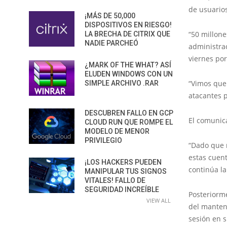
de usuarios
¡MÁS DE 50,000
DISPOSITIVOS EN RIESGO!
“50 millone
LA BRECHA DE CITRIX QUE
NADIE PARCHEÓ
administra
viernes por
¿MARK OF THE WHAT? ASÍ
ELUDEN WINDOWS CON UN
“Vimos que
SIMPLE ARCHIVO .RAR
atacantes p
DESCUBREN FALLO EN GCP
El comunic
CLOUD RUN QUE ROMPE EL
MODELO DE MENOR
PRIVILEGIO
“Dado que 
estas cuent
¡LOS HACKERS PUEDEN
continúa l
MANIPULAR TUS SIGNOS
VITALES! FALLO DE
SEGURIDAD INCREÍBLE
Posteriorm
VIEW ALL
del manteni
sesión en 