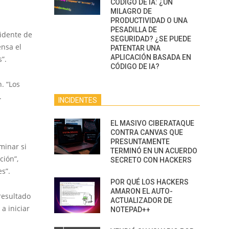
CÓDIGO DE IA: ¿UN
MILAGRO DE
PRODUCTIVIDAD O UNA
PESADILLA DE
sidente de
SEGURIDAD? ¿SE PUEDE
ensa el
PATENTAR UNA
APLICACIÓN BASADA EN
”.
CÓDIGO DE IA?
. “Los
.
INCIDENTES
EL MASIVO CIBERATAQUE
CONTRA CANVAS QUE
PRESUNTAMENTE
minar si
TERMINÓ EN UN ACUERDO
ción”,
SECRETO CON HACKERS
s”.
POR QUÉ LOS HACKERS
AMARON EL AUTO-
resultado
ACTUALIZADOR DE
a iniciar
NOTEPAD++