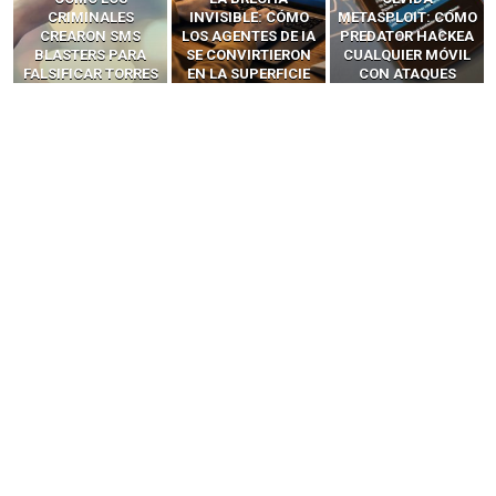
INVISIBLE: CÓMO
METASPLOIT: CÓMO
INTERCEPTAN OTPS
LOS AGENTES DE IA
PREDATOR HACKEA
Y LLAMADAS
SE CONVIRTIERON
CUALQUIER MÓVIL
MÓVILES SIN
EN LA SUPERFICIE
CON ATAQUES
‘HACKEAR’ — EL
DE ATAQUE MÁS
PUBLICITARIOS
INCREÍBLE PODER DE
PELIGROSA DE
CERO-CLIC
LOS SIM BOXES”
2025–2026