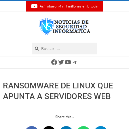
Así robaron 4 mil millones en Bitcoin
Skip
to
content
Search
Secondary
Facebook
Twitter
YouTube
Telegram
Navigation
Menu
RANSOMWARE DE LINUX QUE
APUNTA A SERVIDORES WEB
Share this...