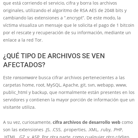
que está corriendo el servicio, cifra y borra los archivos
originales, utilizando el algoritmo de RSA AES de 2048 bits y
cambiando las extensiones a “.encrypt”. De este modo, la
víctima visualiza un mensaje que le solicita el pago de 1 bitcoin
por el rescate y recuperación de su información, mediante un
enlace a la red Tor.
¿QUÉ TIPO DE ARCHIVOS SE VEN
AFECTADOS?
Este
ransomware
busca cifrar archivos pertenecientes a las
carpetas home, root, MySQL, Apache, git, svn, webapp, www,
public_html y backup, que normalmente están presentes en los
servidores y contienen la mayor porción de información que un
visitante utiliza.
A su vez, curiosamente,
cifra archivos de desarrollo web
como
son las extensiones .JS, .CSS, .properties, .XML, .ruby, .PHP,
.HTML, .GZ, y .ASP. Por otra parte, como cualquier otro código