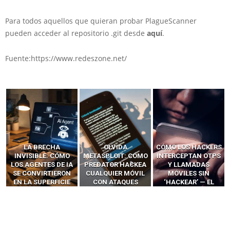
Para todos aquellos que quieran probar PlagueScanner
pueden acceder al repositorio .git desde
aquí
.
Fuente:https://www.redeszone.net/
LA BRECHA
OLVIDA
CÓMO LOS HACKERS
INVISIBLE: CÓMO
METASPLOIT: CÓMO
INTERCEPTAN OTPS
LOS AGENTES DE IA
PREDATOR HACKEA
Y LLAMADAS
SE CONVIRTIERON
CUALQUIER MÓVIL
MÓVILES SIN
EN LA SUPERFICIE
CON ATAQUES
‘HACKEAR’ — EL
DE ATAQUE MÁS
PUBLICITARIOS
INCREÍBLE PODER DE
PELIGROSA DE
CERO-CLIC
LOS SIM BOXES”
2025–2026