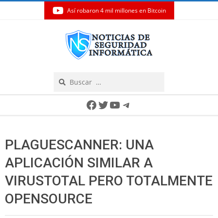
Así robaron 4 mil millones en Bitcoin
Skip
to
content
Search
Secondary
Facebook
Twitter
YouTube
Telegram
Navigation
Menu
PLAGUESCANNER: UNA
APLICACIÓN SIMILAR A
VIRUSTOTAL PERO TOTALMENTE
OPENSOURCE