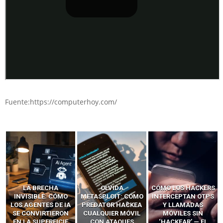
Fuente:https://computerhoy.com/
LA BRECHA
OLVIDA
CÓMO LOS HACKERS
INVISIBLE: CÓMO
METASPLOIT: CÓMO
INTERCEPTAN OTPS
LOS AGENTES DE IA
PREDATOR HACKEA
Y LLAMADAS
SE CONVIRTIERON
CUALQUIER MÓVIL
MÓVILES SIN
EN LA SUPERFICIE
CON ATAQUES
‘HACKEAR’ — EL