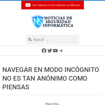
Así robaron 4 mil millones en Bitcoin
Skip
to
content
Search
Secondary
Facebook
Twitter
YouTube
Telegram
Navigation
Menu
NAVEGAR EN MODO INCÓGNITO
NO ES TAN ANÓNIMO COMO
PIENSAS
Share this...