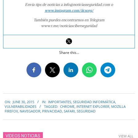
Envía tips de noticias a info@noticiasseguridad.com o
www.instagram.com/iicsorg/
También puedes encontrarnos en Telegram
www.t.me/noticiasciberseguridad
Share this...
2015-
ON:
JUNE 30, 2015
IN:
IMPORTANTES
,
SEGURIDAD INFORMÁTICA
,
06-
VULNERABILIDADES
TAGGED:
CHROME
,
INTERNET EXPLORER
,
MOZILLA
30
FIREFOX
,
NAVEGADOR
,
PRIVACIDAD
,
SAFARI
,
SEGURIDAD
VIDEOS NOTICIAS
VIEW ALL