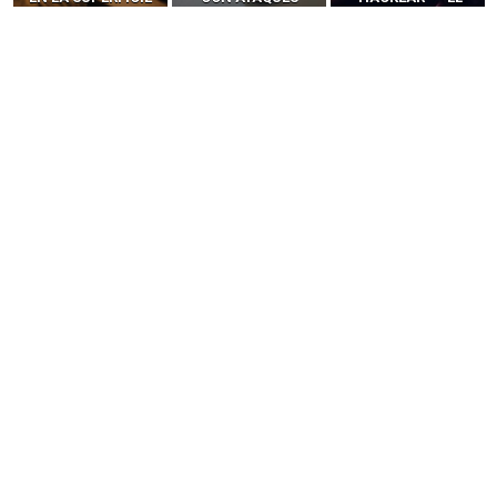
DE ATAQUE MÁS
PUBLICITARIOS
INCREÍBLE PODER DE
PELIGROSA DE
CERO-CLIC
LOS SIM BOXES”
2025–2026