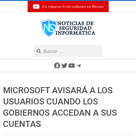
Así robaron 4 mil millones en Bitcoin
Skip
to
content
Search
Secondary
Facebook
Twitter
YouTube
Telegram
Navigation
Menu
MICROSOFT AVISARÁ A LOS
USUARIOS CUANDO LOS
GOBIERNOS ACCEDAN A SUS
CUENTAS