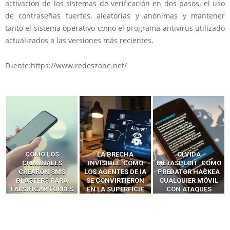
activación de los sistemas de verificación en dos pasos, el uso
de contraseñas fuertes, aleatorias y anónimas y mantener
tanto el sistema operativo como el programa antivirus utilizado
actualizados a las versiones más recientes.
Fuente:https://www.redeszone.net/
LA BRECHA
OLVIDA
CÓMO LOS HACKERS
INVISIBLE: CÓMO
METASPLOIT: CÓMO
INTERCEPTAN OTPS
LOS AGENTES DE IA
PREDATOR HACKEA
Y LLAMADAS
SE CONVIRTIERON
CUALQUIER MÓVIL
MÓVILES SIN
EN LA SUPERFICIE
CON ATAQUES
‘HACKEAR’ — EL
DE ATAQUE MÁS
PUBLICITARIOS
INCREÍBLE PODER DE
PELIGROSA DE
CERO-CLIC
LOS SIM BOXES”
2025–2026