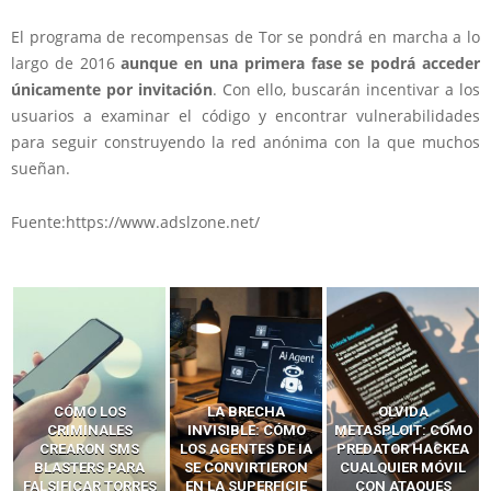
El programa de recompensas de Tor se pondrá en marcha a lo
largo de 2016
aunque en una primera fase se podrá acceder
únicamente por invitación
. Con ello, buscarán incentivar a los
usuarios a examinar el código y encontrar vulnerabilidades
para seguir construyendo la red anónima con la que muchos
sueñan.
Fuente:https://www.adslzone.net/
LA BRECHA
OLVIDA
CÓMO LOS HACKERS
INVISIBLE: CÓMO
METASPLOIT: CÓMO
INTERCEPTAN OTPS
LOS AGENTES DE IA
PREDATOR HACKEA
Y LLAMADAS
SE CONVIRTIERON
CUALQUIER MÓVIL
MÓVILES SIN
EN LA SUPERFICIE
CON ATAQUES
‘HACKEAR’ — EL