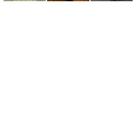
DE ATAQUE MÁS
PUBLICITARIOS
INCREÍBLE PODER DE
PELIGROSA DE
CERO-CLIC
LOS SIM BOXES”
2025–2026