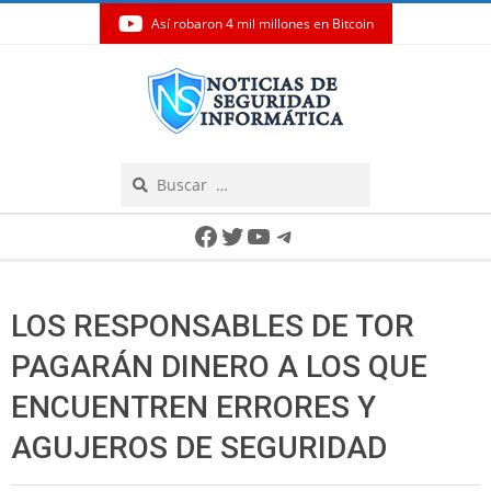
Así robaron 4 mil millones en Bitcoin
Skip
to
content
Search
Secondary
Facebook
Twitter
YouTube
Telegram
Navigation
Menu
LOS RESPONSABLES DE TOR
PAGARÁN DINERO A LOS QUE
ENCUENTREN ERRORES Y
AGUJEROS DE SEGURIDAD