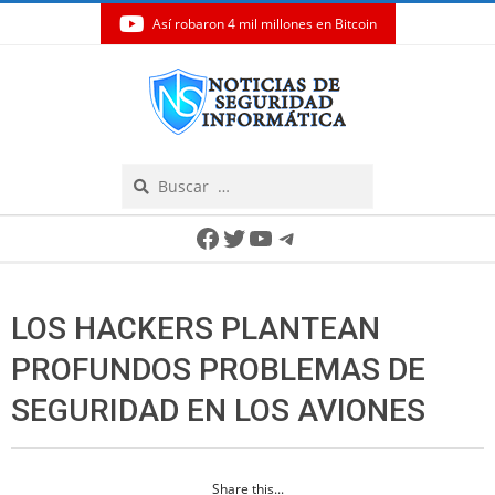
Así robaron 4 mil millones en Bitcoin
Skip
to
content
Search
Secondary
Facebook
Twitter
YouTube
Telegram
Navigation
Menu
LOS HACKERS PLANTEAN
PROFUNDOS PROBLEMAS DE
SEGURIDAD EN LOS AVIONES
Share this...