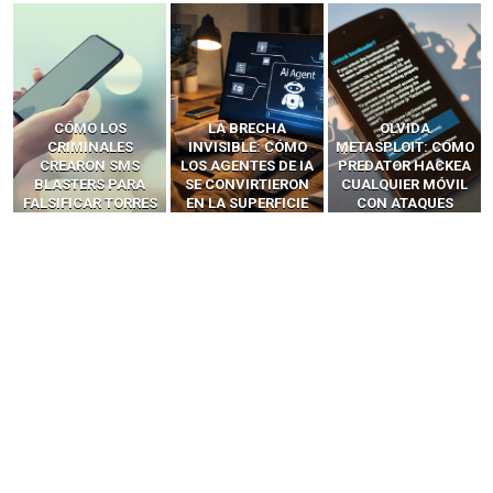
LA BRECHA
OLVIDA
CÓMO LOS HACKERS
INVISIBLE: CÓMO
METASPLOIT: CÓMO
INTERCEPTAN OTPS
LOS AGENTES DE IA
PREDATOR HACKEA
Y LLAMADAS
SE CONVIRTIERON
CUALQUIER MÓVIL
MÓVILES SIN
EN LA SUPERFICIE
CON ATAQUES
‘HACKEAR’ — EL
DE ATAQUE MÁS
PUBLICITARIOS
INCREÍBLE PODER DE
PELIGROSA DE
CERO-CLIC
LOS SIM BOXES”
2025–2026