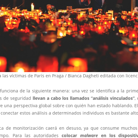
las víctimas de París en Praga / Bianca Dagheti editada con licenc
 funciona de la siguiente manera: una vez se identifica a la prim
ios de seguridad
llevan a cabo los llamados “análisis vinculados”
,
ye una perspectiva global sobre con quién han estado hablando. El
 conectar estos análisis a determinados individuos es bastante alto
ica de monitorización caerá en desuso, ya que consume muchos
mpo. Para las autoridades
colocar
malware
en los dispositi