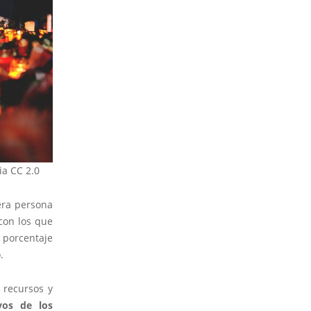
ia CC 2.0
era persona
 con los que
 porcentaje
.
 recursos y
vos de los