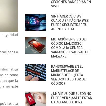
SESIONES BANCARIAS EN
VIVO
SIN HACER CLIC: ASÍ
CUALQUIER PÁGINA WEB
PUEDE SECUESTRAR TU
AGENTES DE IA
n seguridad
MUTACIÓN EN VIVO DE
CÓDIGO MALICIOSO:
CÓMO LA IA GENERA
laraciones a
VARIANTES EVASIVAS DE
MALWARE
RANSOMWARE EN EL
informática
MARKETPLACE DE
ptacion como
MICROSOFT – ¿ESTÁ
SEGURO TU EDITOR DE
uran que la
CÓDIGO?
rga no esté
¿UN VIRUS QUE EL EDR NO
PUEDE VER? ¡ASÍ TE ESTÁN
HACKEANDO AHORA!
po”, Lesaca