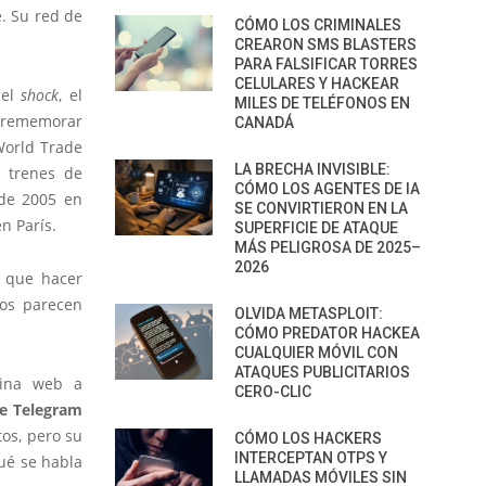
e. Su red de
CÓMO LOS CRIMINALES
CREARON SMS BLASTERS
PARA FALSIFICAR TORRES
CELULARES Y HACKEAR
 el
shock
, el
MILES DE TELÉFONOS EN
r rememorar
CANADÁ
World Trade
LA BRECHA INVISIBLE:
 trenes de
CÓMO LOS AGENTES DE IA
 de 2005 en
SE CONVIRTIERON EN LA
n París.
SUPERFICIE DE ATAQUE
MÁS PELIGROSA DE 2025–
2026
a que hacer
cos parecen
OLVIDA METASPLOIT:
CÓMO PREDATOR HACKEA
CUALQUIER MÓVIL CON
ATAQUES PUBLICITARIOS
ina web a
CERO-CLIC
de Telegram
tos, pero su
CÓMO LOS HACKERS
INTERCEPTAN OTPS Y
ué se habla
LLAMADAS MÓVILES SIN