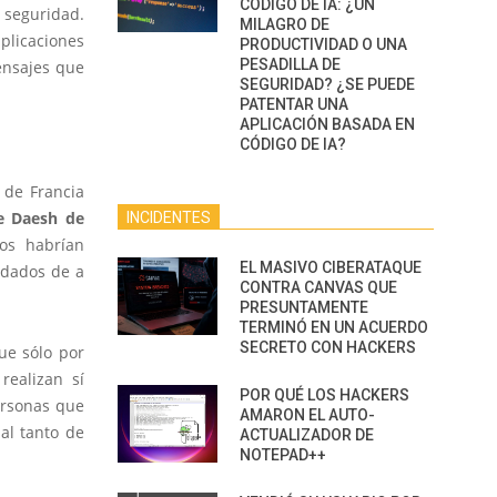
CÓDIGO DE IA: ¿UN
seguridad.
MILAGRO DE
aplicaciones
PRODUCTIVIDAD O UNA
PESADILLA DE
ensajes que
SEGURIDAD? ¿SE PUEDE
PATENTAR UNA
APLICACIÓN BASADA EN
CÓDIGO DE IA?
 de Francia
de Daesh de
INCIDENTES
cos habrían
EL MASIVO CIBERATAQUE
ldados de a
CONTRA CANVAS QUE
PRESUNTAMENTE
TERMINÓ EN UN ACUERDO
SECRETO CON HACKERS
ue sólo por
ealizan sí
POR QUÉ LOS HACKERS
ersonas que
AMARON EL AUTO-
al tanto de
ACTUALIZADOR DE
NOTEPAD++