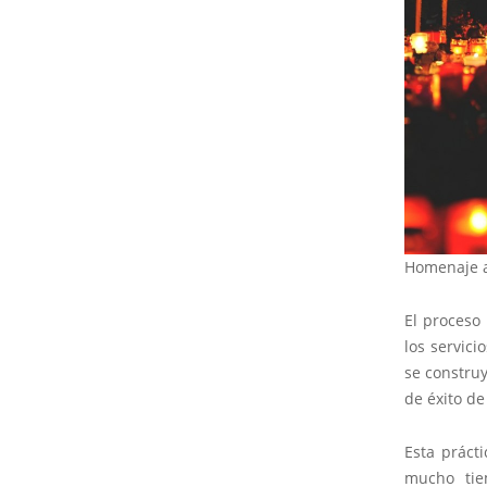
Homenaje a 
El proceso
los servic
se constru
de éxito de
Esta práct
mucho tie