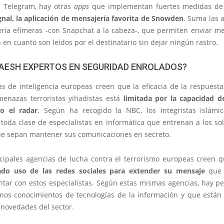
 Telegram, hay otras
apps
que implementan fuertes medidas de 
gnal, la aplicación de mensajería favorita de Snowden
. Suma las 
ría efímeras -con Snapchat a la cabeza-, que permiten enviar m
 en cuanto son leídos por el destinatario sin dejar ningún rastro.
DAESH EXPERTOS EN SEGURIDAD ENROLADOS?
as de inteligencia europeas creen que la eficacia de la respuesta
menazas terroristas yihadistas está
limitada por la capacidad 
o el radar
. Según ha recogido la NBC, los integristas islámi
 toda clase de especialistas en informática que entrenan a los so
ue sepan mantener sus comunicaciones en secreto.
ncipales agencias de lucha contra el terrorismo europeas creen q
cado uso de las redes sociales para extender su mensaje
que r
ntar con estos especialistas. Según estas mismas agencias, hay p
nos conocimientos de tecnologías de la información y que están 
 novedades del sector.