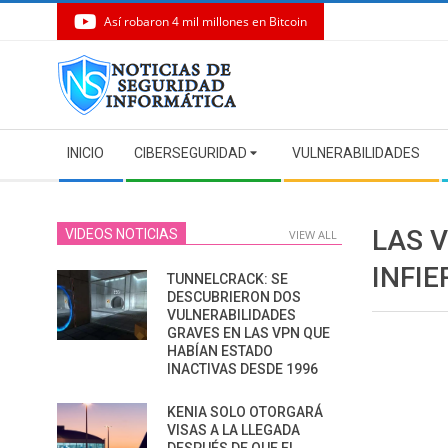
Así robaron 4 mil millones en Bitcoin
Skip
to
content
Secondary
INICIO
CIBERSEGURIDAD
VULNERABILIDADES
Navigation
Menu
LAS V
VIDEOS NOTICIAS
VIEW ALL
INFI
TUNNELCRACK: SE
DESCUBRIERON DOS
VULNERABILIDADES
GRAVES EN LAS VPN QUE
HABÍAN ESTADO
INACTIVAS DESDE 1996
KENIA SOLO OTORGARÁ
VISAS A LA LLEGADA