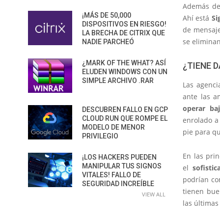
Además de
¡MÁS DE 50,000
Ahí está
Si
DISPOSITIVOS EN RIESGO!
de mensaje
LA BRECHA DE CITRIX QUE
se eliminan
NADIE PARCHEÓ
¿MARK OF THE WHAT? ASÍ
¿TIENE 
ELUDEN WINDOWS CON UN
SIMPLE ARCHIVO .RAR
Las agenci
ante las a
operar baj
DESCUBREN FALLO EN GCP
CLOUD RUN QUE ROMPE EL
enrolado a
MODELO DE MENOR
pie para q
PRIVILEGIO
En las pri
¡LOS HACKERS PUEDEN
MANIPULAR TUS SIGNOS
el
sofisti
VITALES! FALLO DE
podrían co
SEGURIDAD INCREÍBLE
tienen bue
VIEW ALL
las últimas