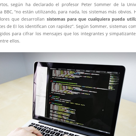
rtos, según ha declarado el profesor Peter Sommer de la Uni
la BBC, “no están utilizando, para nada, los sistemas más obvios.
ores que desarrollan
sistemas para que cualquiera pueda utili
tes de EI los identifican con rapidez”. Según Sommer, sistemas co
egidos para cifrar los mensajes que los integrantes y simpatizant
ntre ellos.