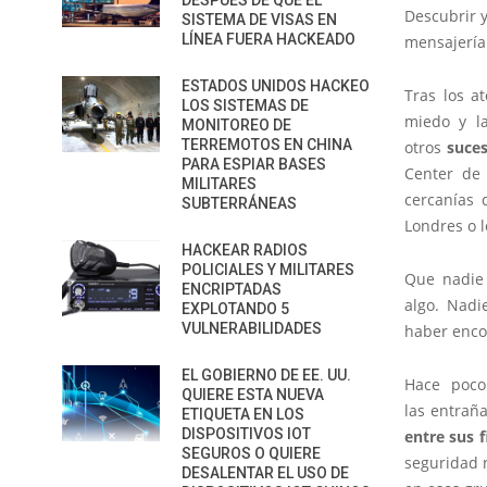
DESPUÉS DE QUE EL
Descubrir y
SISTEMA DE VISAS EN
LÍNEA FUERA HACKEADO
mensajería
ESTADOS UNIDOS HACKEO
Tras los a
LOS SISTEMAS DE
miedo y la
MONITOREO DE
TERREMOTOS EN CHINA
otros
suces
PARA ESPIAR BASES
Center de
MILITARES
cercanías 
SUBTERRÁNEAS
Londres o 
HACKEAR RADIOS
POLICIALES Y MILITARES
Que nadie 
ENCRIPTADAS
algo. Nadi
EXPLOTANDO 5
VULNERABILIDADES
haber enc
EL GOBIERNO DE EE. UU.
Hace poc
QUIERE ESTA NUEVA
las entraña
ETIQUETA EN LOS
DISPOSITIVOS IOT
entre sus f
SEGUROS O QUIERE
seguridad 
DESALENTAR EL USO DE