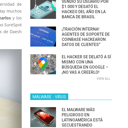
VENDIÓ SU USUARIO POR
versidad de
$1.000 Y DESATÓ EL
 Hay muchos
HACKEO DEL AÑO EN LA
BANCA DE BRASIL
zarlos
y los
mo SureSpot
¡TRAICIÓN INTERNA!
es de Daesh
AGENTES DE SOPORTE DE
COINBASE HACKEARON
DATOS DE CLIENTES”
EL HACKER SE DELATÓ A SÍ
MISMO CON UNA
BÚSQUEDA EN GOOGLE –
¡NO VAS A CREERLO!
VIEW ALL
MALWARE - VIRUS
EL MALWARE MÁS
PELIGROSO EN
LATINOAMÉRICA ESTÁ
SECUESTRANDO