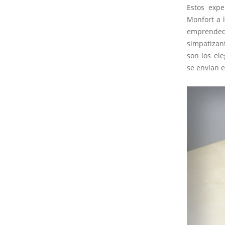
Estos expe
Monfort a 
emprended
simpatizan
son los el
se envían e