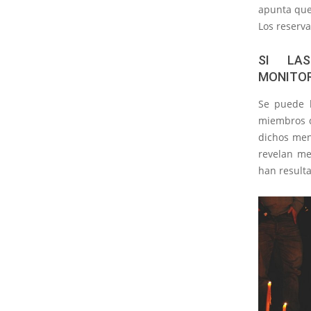
apunta que 
Los reserva
SI LAS
MONITOR
Se puede 
miembros d
dichos men
revelan me
han resulta