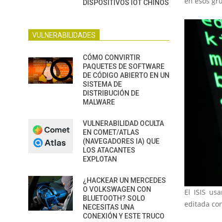
en esos gr
DISPOSITIVOS IOT CHINOS
VULNERABILIDADES
CÓMO CONVIRTIR
PAQUETES DE SOFTWARE
DE CÓDIGO ABIERTO EN UN
SISTEMA DE
DISTRIBUCIÓN DE
MALWARE
VULNERABILIDAD OCULTA
EN COMET/ATLAS
(NAVEGADORES IA) QUE
LOS ATACANTES
EXPLOTAN
¿HACKEAR UN MERCEDES
O VOLKSWAGEN CON
El ISIS us
BLUETOOTH? SOLO
editada con
NECESITAS UNA
CONEXIÓN Y ESTE TRUCO