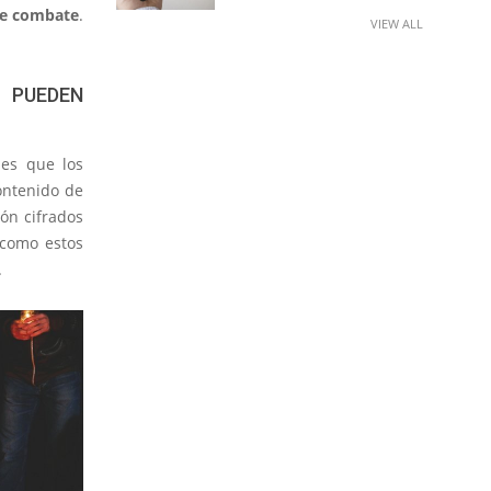
de combate
.
VIEW ALL
 PUEDEN
es que los
ontenido de
ón cifrados
 como estos
.