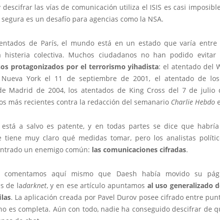
 descifrar las vías de comunicación utiliza el ISIS es casi imposibl
 segura es un desafío para agencias como la NSA.
tentados de París, el mundo está en un estado que varía entre
 histeria colectiva. Muchos ciudadanos no han podido evita
os protagonizados por el terrorismo yihadista
: el atentado del 
 Nueva York el 11 de septiembre de 2001, el atentado de los
de Madrid de 2004, los atentados de King Cross del 7 de julio
los más recientes contra la redacción del semanario
Charlie Hebdo
e
está a salvo es patente, y en todas partes se dice que habrí
e tiene muy claro qué medidas tomar, pero los analistas políti
ontrado un enemigo común:
las comunicaciones cifradas
.
o comentamos aquí mismo que Daesh había movido su pág
s de la
darknet
, y en ese artículo apuntamos
al uso generalizado 
ilas
. La aplicación creada por Pavel Durov posee cifrado entre pun
no es completa. Aún con todo, nadie ha conseguido descifrar de q