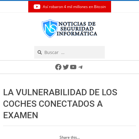
Así robaron 4 mil millones en Bitcoin
Skip
to
content
Search
Secondary
Facebook
Twitter
YouTube
Telegram
Navigation
Menu
LA VULNERABILIDAD DE LOS
COCHES CONECTADOS A
EXAMEN
Share this...