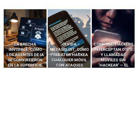
LA BRECHA
OLVIDA
CÓMO LOS HACKERS
INVISIBLE: CÓMO
METASPLOIT: CÓMO
INTERCEPTAN OTPS
LOS AGENTES DE IA
PREDATOR HACKEA
Y LLAMADAS
SE CONVIRTIERON
CUALQUIER MÓVIL
MÓVILES SIN
EN LA SUPERFICIE
CON ATAQUES
‘HACKEAR’ — EL
DE ATAQUE MÁS
PUBLICITARIOS
INCREÍBLE PODER DE
PELIGROSA DE
CERO-CLIC
LOS SIM BOXES”
2025–2026